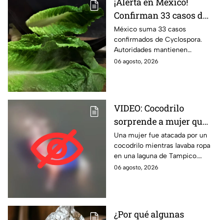
¡Alerta en México!
Confirman 33 casos de
Cyclospora; estos
México suma 33 casos
confirmados de Cyclospora.
estados ya reportan
Autoridades mantienen
contagios
vigilancia e investigan posibles
06 agosto, 2026
contagios en Guanajuato y
Quintana Roo. Te informamos.
VIDEO: Cocodrilo
sorprende a mujer que
lavaba ropa y la
Una mujer fue atacada por un
cocodrilo mientras lavaba ropa
arrastra al agua en
en una laguna de Tampico.
Tampico | FUERTES
Autoridades activaron un
06 agosto, 2026
IMÁGENES
operativo de emergencia.
¿Por qué algunas