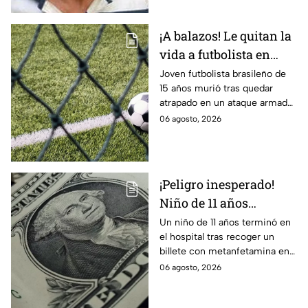
¡A balazos! Le quitan la
vida a futbolista en
pleno partido
Joven futbolista brasileño de
15 años murió tras quedar
atrapado en un ataque armado
en Maceió. Autoridades
06 agosto, 2026
investigan una disputa ajena al
deporte.
¡Peligro inesperado!
Niño de 11 años
termina en el hospital
Un niño de 11 años terminó en
el hospital tras recoger un
tras recoger un billete
billete con metanfetamina en
del suelo
Alabama. Autoridades
06 agosto, 2026
investigan cómo llegó al lugar.
Te informamos.