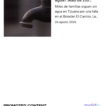
colonias de Tijuana
Miles de familias siguen sin
agua en Tijuana por una falla
siguen sin servicio
en el Booster El Carrizo. La
CESPT aún no confirma la hora
06 agosto, 2026
en que regresará el servicio.