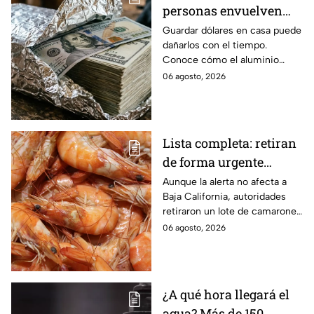
personas envuelven
dólares en papel
Guardar dólares en casa puede
dañarlos con el tiempo.
aluminio? La razón
Conoce cómo el aluminio
podría sorprenderte
puede ayudar a proteger los
06 agosto, 2026
billetes del desgaste.
Lista completa: retiran
de forma urgente
camarones
Aunque la alerta no afecta a
Baja California, autoridades
contaminados con
retiraron un lote de camarones
salmonela
con salmonela en España;
06 agosto, 2026
conoce cuál es y dónde se
vendió.
¿A qué hora llegará el
agua? Más de 150