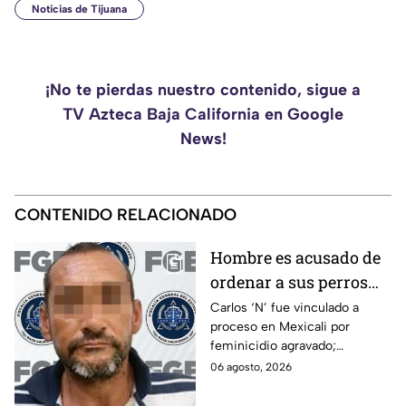
Noticias de Tijuana
¡No te pierdas nuestro contenido, sigue a
TV Azteca Baja California en Google
News!
CONTENIDO RELACIONADO
Hombre es acusado de
ordenar a sus perros
atacar a su hermana
Carlos ‘N’ fue vinculado a
proceso en Mexicali por
con discapacidad
feminicidio agravado;
auditiva en Mexicali; lo
autoridades señalan un
06 agosto, 2026
procesan por
presunto ataque contra su
feminicidio
hermana.