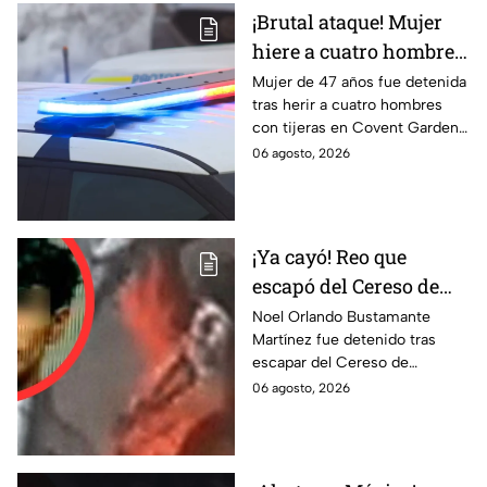
¡Brutal ataque! Mujer
hiere a cuatro hombres
con unas tijeras
Mujer de 47 años fue detenida
tras herir a cuatro hombres
con tijeras en Covent Garden,
Londres. Autoridades
06 agosto, 2026
descartan terrorismo. Te
informamos.
¡Ya cayó! Reo que
escapó del Cereso de
Mexicali es detenido
Noel Orlando Bustamante
Martínez fue detenido tras
tras operativo hoy 6 de
escapar del Cereso de
agosto
Mexicali. Autoridades
06 agosto, 2026
realizaron un operativo durante
la madrugada.