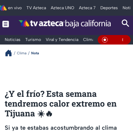
en vivo
TV Azteca
Azteca UNO
Azteca 7
Deportes
Notic
Noticias
Turismo
Viral y Tendencia
Clima
Deportes
Espec
En Vivo
Clima
Nota
¿Y el frío? Esta semana
tendremos calor extremo en
Tijuana ☀️🔥
Si ya te estabas acostumbrando al clima