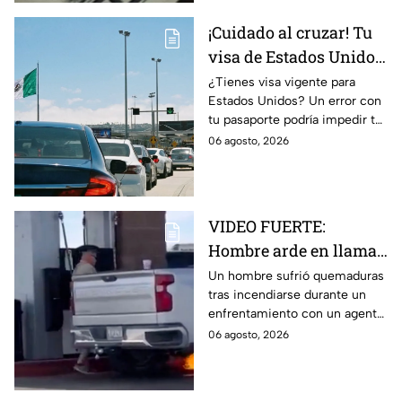
¡Cuidado al cruzar! Tu
visa de Estados Unidos
podría quedar
¿Tienes visa vigente para
Estados Unidos? Un error con
cancelada por este
tu pasaporte podría impedir tu
error en el pasaporte
entrada, incluso si el
06 agosto, 2026
documento aún no vence.
VIDEO FUERTE:
Hombre arde en llamas
tras recibir descarga de
Un hombre sufrió quemaduras
tras incendiarse durante un
taser de un policía en
enfrentamiento con un agente
plena gasolinera
que usó un taser cerca de una
06 agosto, 2026
bomba de gasolina.