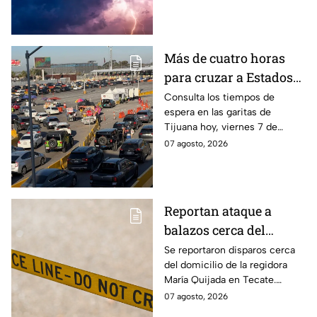
cómo influyó en este
fenómeno meteorológico.
Más de cuatro horas
para cruzar a Estados
Unidos hoy, viernes 7
Consulta los tiempos de
espera en las garitas de
de agosto, por las
Tijuana hoy, viernes 7 de
garitas de Tijuana
agosto de 2026, y planea tu
07 agosto, 2026
cruce hacia Estados Unidos.
Reportan ataque a
balazos cerca del
domicilio de la
Se reportaron disparos cerca
del domicilio de la regidora
regidora María Quijada
María Quijada en Tecate.
en Tecate; esto se sabe
Autoridades investigan el
07 agosto, 2026
incidente y mantienen un