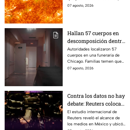
GPS, comunicaciones y redes
07 agosto, 2026
eléctricas. Esto es lo que se
sabe.
Hallan 57 cuerpos en
descomposición dentro
de funeraria; familias
Autoridades localizaron 57
cuerpos en una funeraria de
temen que las cenizas
Chicago. Familias temen que
recibidas no sean de
los restos de sus seres
07 agosto, 2026
sus seres queridos
queridos estén entre ellos.
Contra los datos no hay
debate: Reuters coloca a
TV Azteca como líder
El estudio internacional de
Reuters reveló el alcance de
entre medios
los medios en México y ubicó
tradicionales