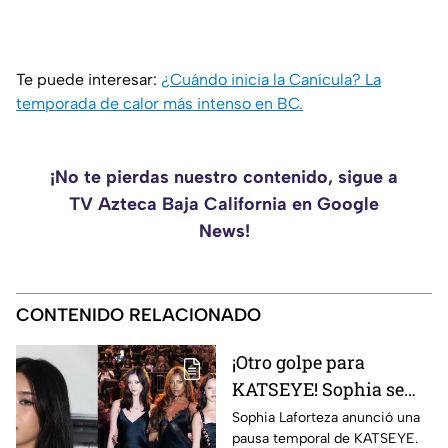
Te puede interesar:
¿Cuándo inicia la Canícula? La
temporada de calor más intenso en BC.
¡No te pierdas nuestro contenido, sigue a
TV Azteca Baja California en Google
News!
CONTENIDO RELACIONADO
¡Otro golpe para
KATSEYE! Sophia se
aleja del grupo seis
Sophia Laforteza anunció una
pausa temporal de KATSEYE.
meses después de la