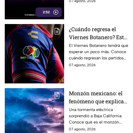
a TV Azteca como referente
07 agosto, 2026
entre los medios tradicionales
2:52
del país.
¿Cuándo regresa el
Viernes Botanero? Esta
es la FECHA EXACTA
El Viernes Botanero tendrá que
esperar un poco más. Conoce
en que vuelve la
cuándo regresan los partidos
tradición de la Liga MX
de Liga MX en viernes tras la
07 agosto, 2026
pausa por la Leagues Cup
2026.
Monzón mexicano: el
fenómeno que explica
la tormenta eléctrica
Una tormenta eléctrica
sorprendió a Baja California.
que sorprendió a Baja
Conoce qué es el monzón
California
mexicano, por qué ocurre y
07 agosto, 2026