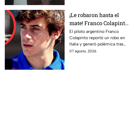
¡Le robaron hasta el
mate! Franco Colapinto
crea polémica al
El piloto argentino Franco
Colapinto reportó un robo en
comparar seguridad de
Italia y generó polémica tras
Italia y Argentina
comparar la seguridad europea
07 agosto, 2026
con Argentina.