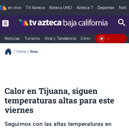
en vivo
TV Azteca
Azteca UNO
Azteca 7
Deportes
Notic
Noticias
Turismo
Viral y Tendencia
Clima
Deportes
Espec
En Vivo
Clima
Nota
Calor en Tijuana, siguen
temperaturas altas para este
viernes
Seguimos con las altas temperaturas en