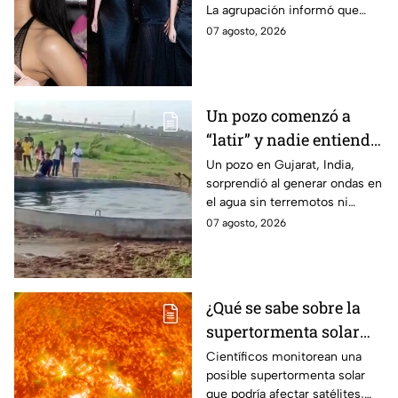
La agrupación informó que
salida de Manon; solo
priorizarán su salud y
07 agosto, 2026
quedan cuatro
recuperación. Aquí todos los
integrantes activas
detalles.
Un pozo comenzó a
“latir” y nadie entiende
por qué; su agua
Un pozo en Gujarat, India,
sorprendió al generar ondas en
comenzó a moverse sin
el agua sin terremotos ni
explicación aparente |
lluvias intensas. Expertos
07 agosto, 2026
VIDEO
explican el extraño fenómeno.
¿Qué se sabe sobre la
supertormenta solar
que podría provocar un
Científicos monitorean una
posible supertormenta solar
apagón global?
que podría afectar satélites,