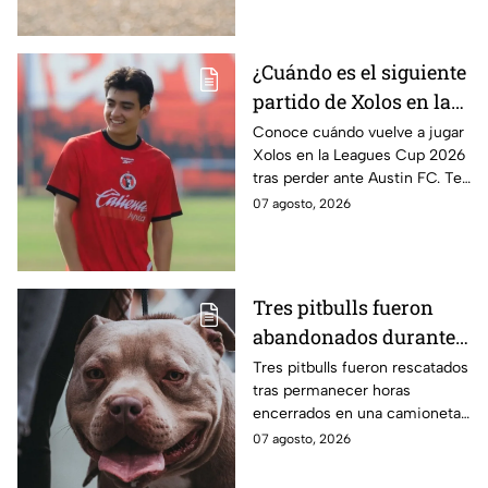
operativo en la zona.
¿Cuándo es el siguiente
partido de Xolos en la
Leagues Cup 2026 tras
Conoce cuándo vuelve a jugar
Xolos en la Leagues Cup 2026
caer ante Austin FC?
tras perder ante Austin FC. Te
contamos la fecha de su
07 agosto, 2026
próximo partido y su
calendario.
Tres pitbulls fueron
abandonados durante
horas dentro de una
Tres pitbulls fueron rescatados
tras permanecer horas
camioneta bajo el calor
encerrados en una camioneta
en Tijuana; así
bajo altas temperaturas en la
07 agosto, 2026
lograron rescatarlos
colonia El Florido, en Tijuana.