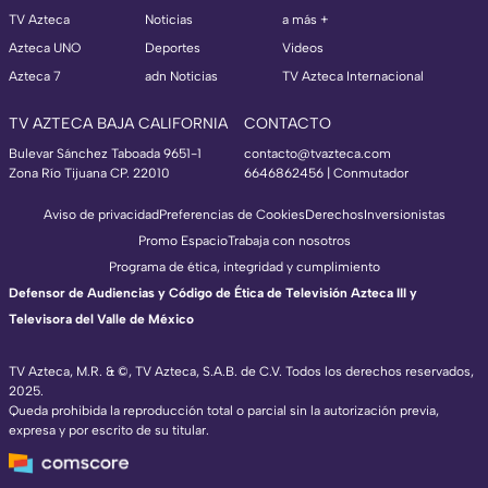
TV Azteca
Noticias
a más +
Azteca UNO
Deportes
Videos
Azteca 7
adn Noticias
TV Azteca Internacional
TV AZTECA BAJA CALIFORNIA
CONTACTO
Bulevar Sánchez Taboada 9651-1
contacto@tvazteca.com
Zona Río Tijuana CP. 22010
6646862456 | Conmutador
Aviso de privacidad
Preferencias de Cookies
Derechos
Inversionistas
Promo Espacio
Trabaja con nosotros
Programa de ética, integridad y cumplimiento
Defensor de Audiencias y Código de Ética de Televisión Azteca III y
Televisora del Valle de México
TV Azteca, M.R. & ©, TV Azteca, S.A.B. de C.V. Todos los derechos reservados,
2025.
Queda prohibida la reproducción total o parcial sin la autorización previa,
expresa y por escrito de su titular.