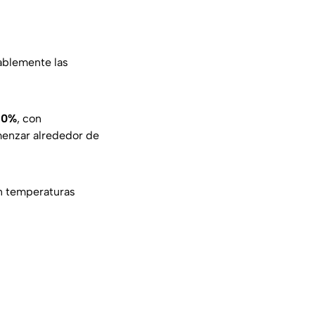
ablemente las
 90%
, con
omenzar alrededor de
n temperaturas