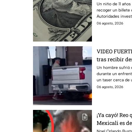
billete del sue
Un niño de 11 años 
recoger un billet
Autoridades invest
informamos.
06 agosto, 2026
VIDEO FUERTE
tras recibir d
policía en ple
Un hombre sufrió 
durante un enfren
un taser cerca de 
06 agosto, 2026
¡Ya cayó! Reo 
Mexicali es de
6 de agosto
Noel Orlando Bust