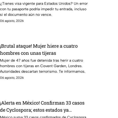
este error en el pasaporte
¿Tienes visa vigente para Estados Unidos? Un error
con tu pasaporte podría impedir tu entrada, incluso
si el documento aún no vence.
06 agosto, 2026
¡Brutal ataque! Mujer hiere a cuatro
hombres con unas tijeras
Mujer de 47 años fue detenida tras herir a cuatro
hombres con tijeras en Covent Garden, Londres.
Autoridades descartan terrorismo. Te informamos.
06 agosto, 2026
¡Alerta en México! Confirman 33 casos
de Cyclospora; estos estados ya
reportan contagios
México suma 33 casos confirmados de Cyclospora.