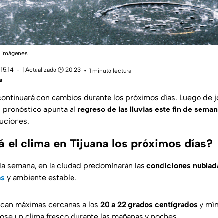
e imágenes
15:14
| Actualizado 🕑 20:23
1 minuto lectura
a
ontinuará con cambios durante los próximos días. Luego de 
el pronóstico apunta al
regreso de las lluvias este fin de seman
uciones.
 el clima en Tijuana los próximos días?
 la semana, en la ciudad predominarán las
condiciones nublad
as
y ambiente estable.
ican máximas cercanas a los
20 a 22 grados centígrados
y mín
ose un clima fresco durante las mañanas y noches.