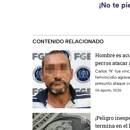
¡No te pi
CONTENIDO RELACIONADO
Hombre es acu
perros atacar
discapacidad a
Carlos ‘N’ fue vin
feminicidio agrava
procesan por 
presunto ataque c
06 agosto, 2026
¡Peligro inesp
termina en el 