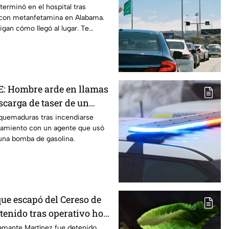
lo
terminó en el hospital tras
e con metanfetamina en Alabama.
igan cómo llegó al lugar. Te
: Hombre arde en llamas
escarga de taser de un
na gasolinera
quemaduras tras incendiarse
tamiento con un agente que usó
una bomba de gasolina.
que escapó del Cereso de
tenido tras operativo hoy
amante Martínez fue detenido