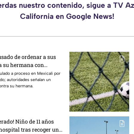
erdas nuestro contenido, sigue a TV A
California en Google News!
sado de ordenar a sus
 a su hermana con
uditiva en Mexicali; lo
culado a proceso en Mexicali por
do; autoridades señalan un
feminicidio
ontra su hermana.
erado! Niño de 11 años
hospital tras recoger un