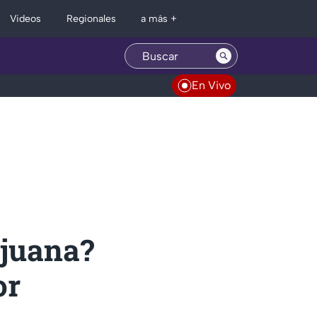
Regionales
Videos
a más +
En Vivo
ijuana?
or