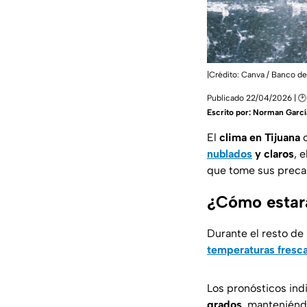
|Crédito: Canva / Banco d
Publicado 22/04/2026 | 🕑 
Escrito por:
Norman Garcí
El
clima en Tijuana
c
nublados
y claros
, 
que tome sus preca
¿Cómo estará
Durante el resto de
temperaturas fresc
Los pronósticos ind
grados
, manteniénd