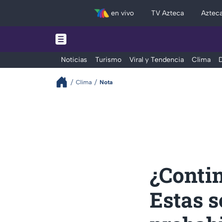
en vivo
TV Azteca
Aztec
Noticias
Turismo
Viral y Tendencia
Clima
D
Clima
Nota
¿Contin
Estas s