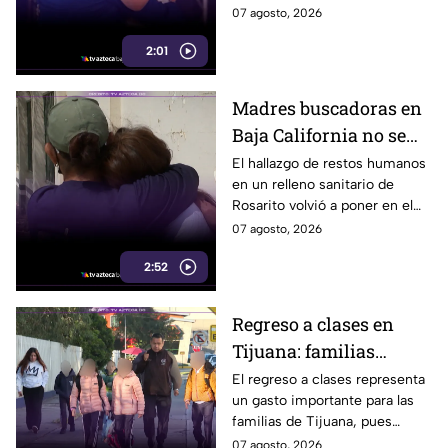
sobrevivir a un ataque
en el que murió su esposo y
07 agosto, 2026
armado
habló por primera vez desde el
2:01
atentado.
Madres buscadoras en
Baja California no se
detienen: hallazgo de
El hallazgo de restos humanos
en un relleno sanitario de
restos humanos
Rosarito volvió a poner en el
reaviva la
centro la labor de las madres
07 agosto, 2026
preocupación
buscadoras en Baja California.
2:52
Regreso a clases en
Tijuana: familias
podrían gastar hasta 5
El regreso a clases representa
un gasto importante para las
mil pesos en uniformes
familias de Tijuana, pues
y calzado
uniformes y calzado pueden
07 agosto, 2026