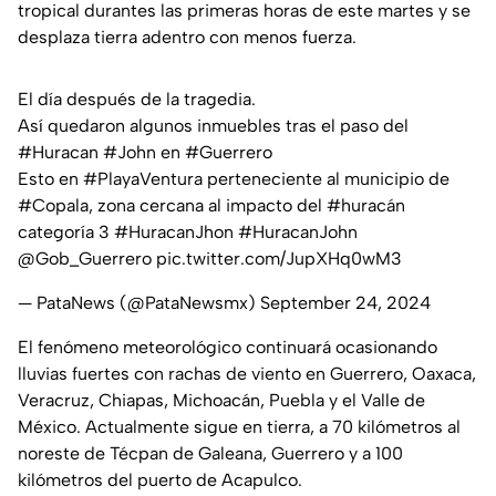
tropical durantes las primeras horas de este martes y se
desplaza tierra adentro con menos fuerza.
El día después de la tragedia.
Así quedaron algunos inmuebles tras el paso del
#Huracan
#John
en
#Guerrero
Esto en
#PlayaVentura
perteneciente al municipio de
#Copala
, zona cercana al impacto del
#huracán
categoría 3
#HuracanJhon
#HuracanJohn
@Gob_Guerrero
pic.twitter.com/JupXHq0wM3
— PataNews (@PataNewsmx)
September 24, 2024
El fenómeno meteorológico continuará ocasionando
lluvias fuertes con rachas de viento en Guerrero, Oaxaca,
Veracruz, Chiapas, Michoacán, Puebla y el Valle de
México. Actualmente sigue en tierra, a 70 kilómetros al
noreste de Técpan de Galeana, Guerrero y a 100
kilómetros del puerto de Acapulco.