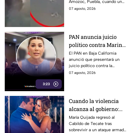
Amozoc, Puebla, cuando un
a su casa
sujeto le robó los 90 pesos
07 agosto, 2026
que ganó vendiendo cemitas.
PAN anuncia juicio
político contra Marina
del Pilar y la fiscal de
El PAN en Baja California
anunció que presentará un
Baja California
juicio político contra la
gobernadora y la fiscal del
07 agosto, 2026
estado, tras el caso de Pedro
3:23
Ariel Mendívil.
Cuando la violencia
alcanza al gobierno:
regidora de Tecate
María Quijada regresó al
Cabildo de Tecate tras
vuelve al Cabildo tras
sobrevivir a un ataque armado