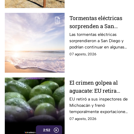
preocupa a los científicos.
Tormentas eléctricas
sorprenden a San
Diego; autoridades
Las tormentas eléctricas
sorprendieron a San Diego y
advierten que
podrían continuar en algunas
continuarán durante el
zonas durante el fin de
07 agosto, 2026
fin de semana
semana, mientras también se
prevén temperaturas de hasta
35°C.
El crimen golpea al
aguacate: EU retira
inspectores y suspende
EU retiró a sus inspectores de
Michoacán y frenó
temporalmente
temporalmente exportaciones
exportaciones
de aguacate ante la
07 agosto, 2026
inseguridad y el cobro de piso.
2:52