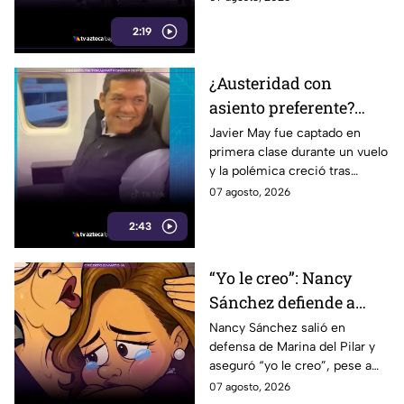
alcanzar los 5 mil pesos.
2:19
¿Austeridad con
asiento preferente?
Captan a Javier May
Javier May fue captado en
primera clase durante un vuelo
sonriente en primera
y la polémica creció tras
clase y Morena le “jala
imágenes de un presunto reloj
07 agosto, 2026
las orejas”
de lujo. Morena reaccionó al
2:43
caso.
“Yo le creo”: Nancy
Sánchez defiende a
Marina del Pilar como
Nancy Sánchez salió en
defensa de Marina del Pilar y
si fuera su hija pese a
aseguró “yo le creo”, pese a
polémicas
los audios filtrados y las
07 agosto, 2026
polémicas que rodean a la