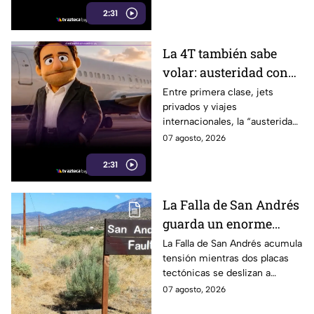
2:31
gobernadora.
La 4T también sabe
volar: austeridad con
sabor a primera clase
Entre primera clase, jets
privados y viajes
internacionales, la “austeridad”
de la 4T parece tener una
07 agosto, 2026
peculiar forma de hacer
2:31
maletas.
La Falla de San Andrés
guarda un enorme
peligro: estos datos
La Falla de San Andrés acumula
tensión mientras dos placas
explican el temor
tectónicas se deslizan a
científico
centímetros por año. Estos
07 agosto, 2026
datos explican por qué