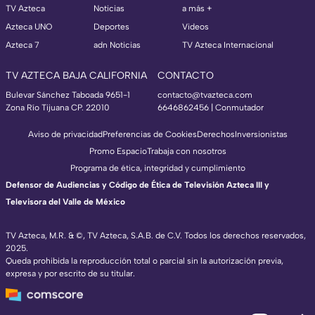
TV Azteca
Noticias
a más +
Azteca UNO
Deportes
Videos
Azteca 7
adn Noticias
TV Azteca Internacional
TV AZTECA BAJA CALIFORNIA
CONTACTO
Bulevar Sánchez Taboada 9651-1
contacto@tvazteca.com
Zona Río Tijuana CP. 22010
6646862456 | Conmutador
Aviso de privacidad
Preferencias de Cookies
Derechos
Inversionistas
Promo Espacio
Trabaja con nosotros
Programa de ética, integridad y cumplimiento
Defensor de Audiencias y Código de Ética de Televisión Azteca III y
Televisora del Valle de México
TV Azteca, M.R. & ©, TV Azteca, S.A.B. de C.V. Todos los derechos reservados,
2025.
Queda prohibida la reproducción total o parcial sin la autorización previa,
expresa y por escrito de su titular.