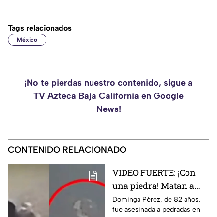
Tags relacionados
México
¡No te pierdas nuestro contenido, sigue a
TV Azteca Baja California en Google
News!
CONTENIDO RELACIONADO
VIDEO FUERTE: ¡Con
una piedra! Matan a
vendedora de cemitas
Dominga Pérez, de 82 años,
fue asesinada a pedradas en
de 82 años mientras iba