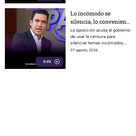
Lo incómodo se
silencia, lo conveniente
se exhibe: oposición
La oposición acusa al gobierno
de usar la censura para
acusa al gobierno
silenciar temas incómodos,
mientras da reflectores a
07 agosto, 2026
casos contra sus adversarios.
0:45