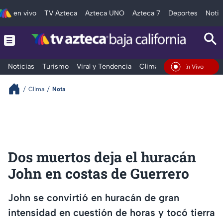
en vivo
TV Azteca
Azteca UNO
Azteca 7
Deportes
Notic
Noticias
Turismo
Viral y Tendencia
Clima
Deportes
Espec
En Vivo
Clima
Nota
Dos muertos deja el huracán
John en costas de Guerrero
John se convirtió en huracán de gran
intensidad en cuestión de horas y tocó tierra