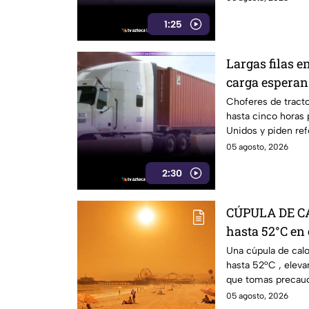
1:25
Largas filas en
carga esperan
cruzar a EE. U
Choferes de tract
hasta cinco horas 
Unidos y piden ref
la frontera.
05 agosto, 2026
2:30
CÚPULA DE CAL
hasta 52°C en 
Una cúpula de calo
hasta 52°C , eleva
que tomas precauc
05 agosto, 2026