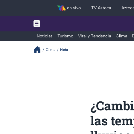
en vivo
TV Azteca
Aztec
Noticias
Turismo
Viral y Tendencia
Clima
D
Clima
Nota
¿Cambi
las tem