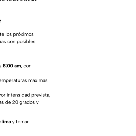
e
te los próximos
días con posibles
as
8:00 am
, con
temperaturas máximas
yor intensidad prevista,
as de 20 grados y
clima
y tomar