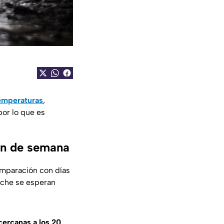
emperaturas
,
 por lo que es
fin de semana
comparación con días
oche se esperan
ercanas a los 20