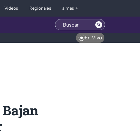
Regionales
Videos
a más +
En Vivo
 Bajan
r