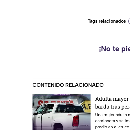
Tags relacionados
¡No te pi
CONTENIDO RELACIONADO
Adulta mayor 
barda tras per
camioneta en 
Una mujer adulta m
camioneta y se imp
predio en el cruce