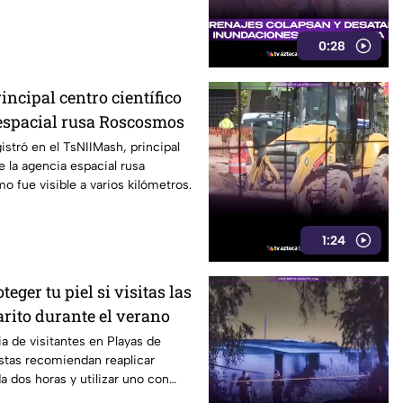
exicali.
0:28
incipal centro científico
 espacial rusa Roscosmos
istró en el TsNIIMash, principal
e la agencia espacial rusa
 fue visible a varios kilómetros.
1:24
eger tu piel si visitas las
arito durante el verano
ia de visitantes en Playas de
istas recomiendan reaplicar
a dos horas y utilizar uno con