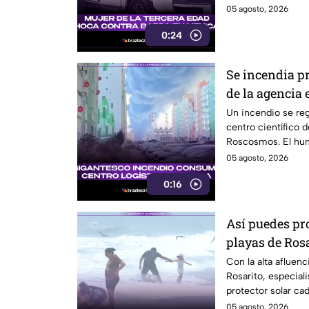
López Mateos, en M
05 agosto, 2026
0:24
Se incendia pr
de la agencia
Un incendio se reg
centro científico d
Roscosmos. El humo
05 agosto, 2026
0:16
Así puedes prot
playas de Ros
Con la alta afluenc
Rosarito, especial
protector solar cad
FPS 30 o superior.
05 agosto, 2026