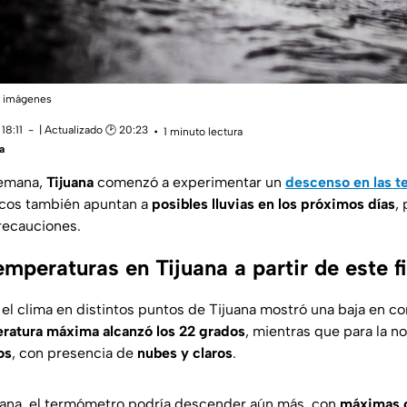
e imágenes
18:11
| Actualizado 🕑 20:23
1 minuto lectura
a
semana,
Tijuana
comenzó a experimentar un
descenso en las t
icos también apuntan a
posibles lluvias en los próximos días
,
recauciones.
emperaturas en Tijuana a partir de este 
, el clima en distintos puntos de Tijuana mostró una baja en 
ratura máxima alcanzó los 22 grados
, mientras que para la n
os
, con presencia de
nubes y claros
.
mana, el termómetro podría descender aún más, con
máximas c