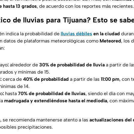
 hasta 13 grados
, de acuerdo con los reportes más recientes.
ico de lluvias para Tijuana? Esto se sab
én indica la probabilidad de
lluvias débiles
en la ciudad
duran
on datos de plataformas meteorológicas como
Meteored
, los 
án:
ayo
:
alrededor de
30% de probabilidad de lluvia
a partir de l
rados y mínimas de 15.
o
:
cerca de
40% de probabilidad
a partir de las
11:00 pm
, con 
ínimas de 14.
yo
:
hasta
70% de probabilidad de lluvias
, siendo el día con ma
la
madrugada y extendiéndose hasta el mediodía
, con máxim
, se recomienda mantenerse atento a las
actualizaciones del 
osibles precipitaciones.