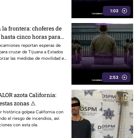
1:03
 la frontera: choferes de
 hasta cinco horas para
U.
ocamiones reportan esperas de
para cruzar de Tijuana a Estados
orzar las medidas de movilidad en
2:53
OR azota California:
estas zonas ⚠️
r histórica golpea California con
ndo el riesgo de incendios, así
iones con esta ola.