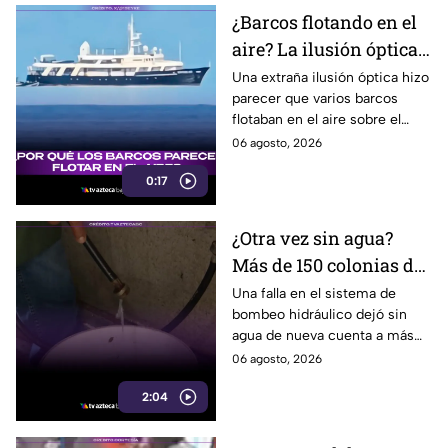
¿Barcos flotando en el
aire? La ilusión óptica
que sorprendió a
Una extraña ilusión óptica hizo
parecer que varios barcos
usuarios en redes
flotaban en el aire sobre el
sociales
mar, pero el fenómeno fue
06 agosto, 2026
causado por la refracción de la
0:17
luz.
¿Otra vez sin agua?
Más de 150 colonias de
Tijuana enfrentan
Una falla en el sistema de
bombeo hidráulico dejó sin
cortes por falla de
agua de nueva cuenta a más
CESPT
de 150 colonias de Tijuana,
06 agosto, 2026
incluyendo zonas de Otay y
2:04
Cerro Colorado.