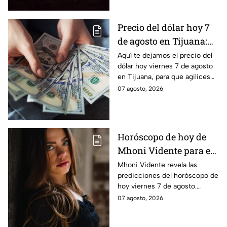
Precio del dólar hoy 7
de agosto en Tijuana:
¿sigue perdiendo
Aquí te dejamos el precio del
dólar hoy viernes 7 de agosto
fuerza este viernes?
en Tijuana, para que agilices
tus cambios, compras y
07 agosto, 2026
cruces fronterizos con
información actualizada.
Horóscopo de hoy de
Mhoni Vidente para el
viernes 7 de agosto
Mhoni Vidente revela las
predicciones del horóscopo de
¡Siente!
hoy viernes 7 de agosto.
Descubre qué le espera a cada
07 agosto, 2026
signo en amor y dinero. Aquí te
informamos.