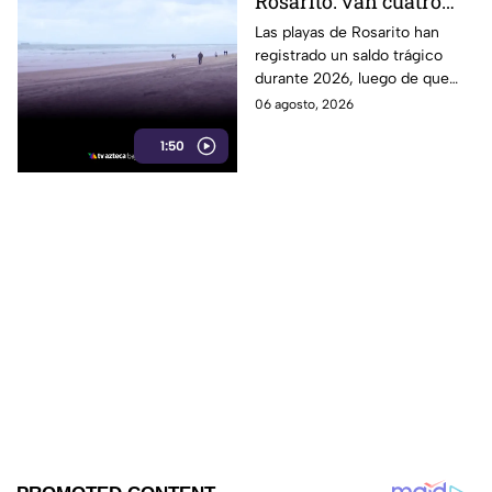
Rosarito: van cuatro
ahogados en playas en
Las playas de Rosarito han
registrado un saldo trágico
lo que va del año
durante 2026, luego de que
cuatro personas perdieran la
06 agosto, 2026
vida por ahogamiento en lo
1:50
que va del año.