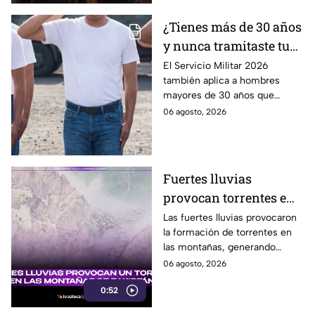
¿Tienes más de 30 años
y nunca tramitaste tu
cartilla militar? Te
El Servicio Militar 2026
también aplica a hombres
pueden llamar para
mayores de 30 años que
hacer servicio en Baja
nunca tramitaron su cartilla. Te
06 agosto, 2026
California
decimos si también en Baja
California.
Fuertes lluvias
provocan torrentes e
inundaciones en una
Las fuertes lluvias provocaron
la formación de torrentes en
región montañosa
las montañas, generando
inundaciones y afectaciones
06 agosto, 2026
en la región.
0:52