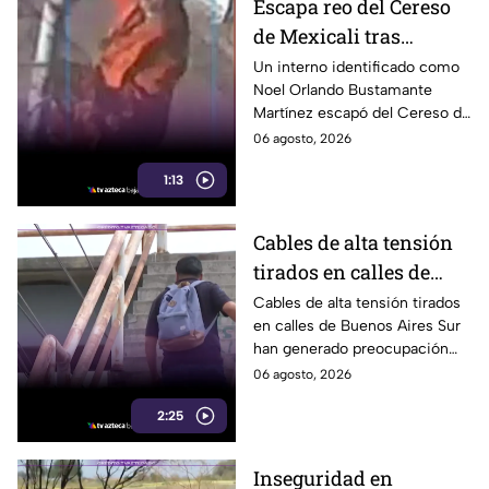
Escapa reo del Cereso
de Mexicali tras
audiencia inicial; fue
Un interno identificado como
Noel Orlando Bustamante
localizado horas
Martínez escapó del Cereso de
después
Mexicali tras una audiencia
06 agosto, 2026
inicial; fue localizado la noche
1:13
del miércoles.
Cables de alta tensión
tirados en calles de
Buenos Aires Sur
Cables de alta tensión tirados
en calles de Buenos Aires Sur
representan un riesgo
han generado preocupación
para peatones en
entre vecinos, luego de que un
06 agosto, 2026
Tijuana
trabajador resultara
2:25
electrocutado.
Inseguridad en