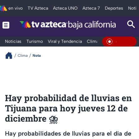
en vivo
TV Azteca
Azteca UNO
Azteca 7
Deportes
Notic
Noticias
Turismo
Viral y Tendencia
Clima
Deportes
Espec
En Vivo
Clima
Nota
Hay probabilidad de lluvias en
Tijuana para hoy jueves 12 de
diciembre ⛈️
Hay probabilidades de lluvias para el día de