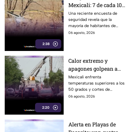
Mexicali: 7 de cada 10
habitantes sienten
Una reciente encuesta de
seguridad revela que la
temor de vivir en la
mayoría de habitantes de
capital cachanilla
Mexicali mantiene una
06 agosto, 2026
percepción de temor ante la
2:38
inseguridad y hechos
delictivos.
Calor extremo y
apagones golpean a
Mexicali; cachanillas
Mexicali enfrenta
temperaturas superiores a los
enfrentan riesgos por
50 grados y cortes de
falta de electricidad
electricidad que generan
06 agosto, 2026
molestias y riesgos para la
2:20
salud de los habitantes.
Alerta en Playas de