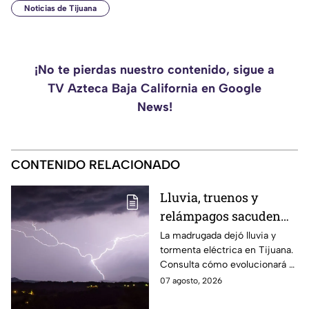
Noticias de Tijuana
¡No te pierdas nuestro contenido, sigue a
TV Azteca Baja California en Google
News!
CONTENIDO RELACIONADO
Lluvia, truenos y
relámpagos sacuden
Tijuana durante la
La madrugada dejó lluvia y
tormenta eléctrica en Tijuana.
madrugada; ¿seguirá
Consulta cómo evolucionará el
lloviendo hoy 7 de
clima y si existe riesgo de más
07 agosto, 2026
agosto? 🌧️
lluvias.