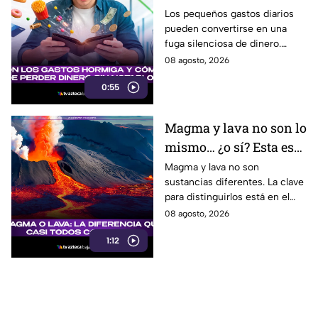
gastos hormiga que
Los pequeños gastos diarios
pueden convertirse en una
pueden vaciar tu
fuga silenciosa de dinero.
bolsillo
Identificar los llamados gastos
08 agosto, 2026
hormiga puede ayudarte a
0:55
cuidar tus finanzas.
Magma y lava no son lo
mismo… ¿o sí? Esta es
la explicación
Magma y lava no son
sustancias diferentes. La clave
para distinguirlos está en el
lugar donde se encuentra el
08 agosto, 2026
material volcánico.
1:12