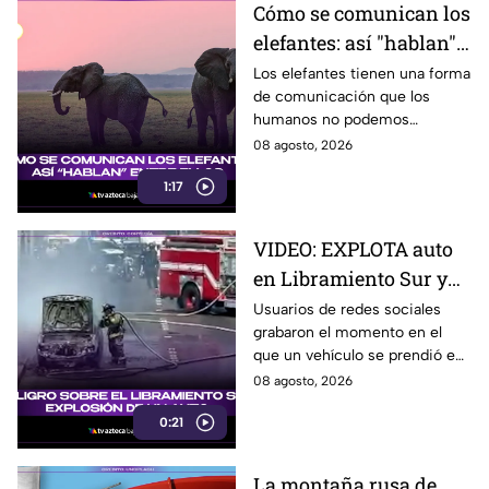
Cómo se comunican los
elefantes: así "hablan"
entre ellos
Los elefantes tienen una forma
de comunicación que los
humanos no podemos
escuchar, ellos “hablan” de una
08 agosto, 2026
forma muy diferente, así que
1:17
te invitamos a ver el video.
VIDEO: EXPLOTA auto
en Libramiento Sur y
ocasiona fuerte tráfico
Usuarios de redes sociales
grabaron el momento en el
en Tijuana este sábado;
que un vehículo se prendió en
cerca de 5 y 10
llamas sobre el Libramiento, lo
08 agosto, 2026
que ocasionó tráfico pesado
0:21
en esa parte de Tijuana.
La montaña rusa de