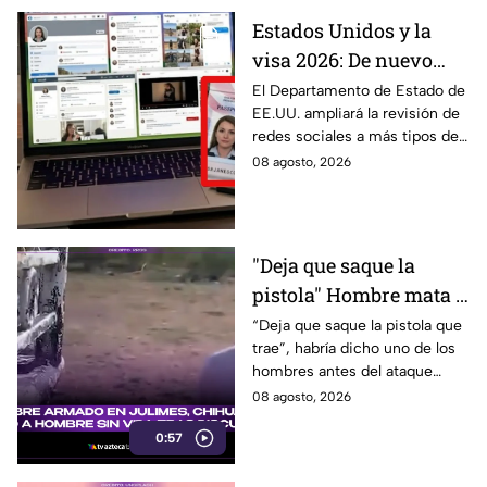
Estados Unidos y la
visa 2026: De nuevo
revisarán las redes
El Departamento de Estado de
EE.UU. ampliará la revisión de
sociales de mexicanos
redes sociales a más tipos de
que viaje a este país
visa, incluyendo a mexicanos
08 agosto, 2026
que viajan por negocios.
"Deja que saque la
pistola" Hombre mata a
padre y hiere a su hijo
“Deja que saque la pistola que
trae”, habría dicho uno de los
por supuestamente
hombres antes del ataque
invadir un camino
armado en Julimes, Chihuahua
08 agosto, 2026
que mató a Armando Ordóñez.
0:57