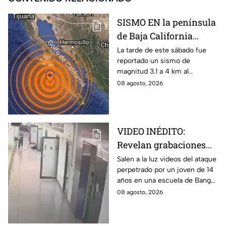
SISMO EN la península
de Baja California
sacude San José del
La tarde de este sábado fue
reportado un sismo de
Cabo
magnitud 3.1 a 4 km al
noroeste de San José del
08 agosto, 2026
Cabo, Baja California Sur; no
hay afectaciones.
VIDEO INÉDITO:
Revelan grabaciones
del tiroteo escolar que
Salen a la luz videos del ataque
perpetrado por un joven de 14
dejó múltiples víctimas
años en una escuela de Bang
Kruai, Tailandia. El saldo es de
08 agosto, 2026
múltiples víctimas y heridos.