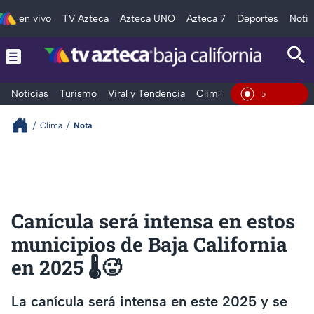
en vivo
TV Azteca
Azteca UNO
Azteca 7
Deportes
Notic
Noticias
Turismo
Viral y Tendencia
Clima
Deportes
Espec
En Vivo
Clima
Nota
Canícula será intensa en estos
municipios de Baja California
en 2025 🌡️🥵
La canícula será intensa en este 2025 y se