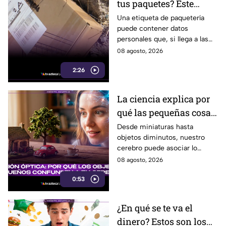
tus paquetes? Este
pequeño descuido
Una etiqueta de paquetería
puede contener datos
podría ponerte en
personales que, si llega a las
riesgo en Tijuana
manos equivocadas, podrían
08 agosto, 2026
utilizarse para cometer fraude,
2:26
extorsión o robo de identidad.
La ciencia explica por
qué las pequeñas cosas
nos parecen tan
Desde miniaturas hasta
objetos diminutos, nuestro
adorables
cerebro puede asociar lo
pequeño con ternura,
08 agosto, 2026
seguridad y placer. Esta es la
0:53
razón detrás de esa atracción.
¿En qué se te va el
dinero? Estos son los