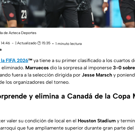
da de Azteca Deportes
 14:46
| Actualizado 🕑 15:35
1 minuto lectura
a
la FIFA 2026
™
ya tiene a su primer clasificado a los cuartos d
n eliminado.
Marruecos
dio la sorpresa al imponerse
3-0 sobr
jando fuera a la selección dirigida por
Jesse Marsch
y poniendo
de los organizadores del torneo.
rprende y elimina a Canadá de la Copa M
er valer su condición de local en el
Houston Stadium
y termin
arroquí que fue ampliamente superior durante gran parte del