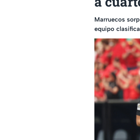
a cuart
Marruecos sorpr
equipo clasific