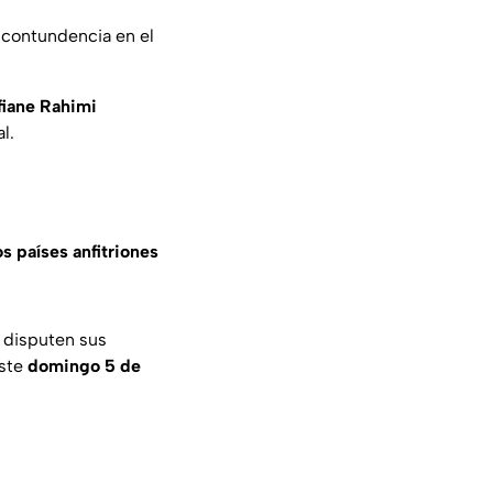
e contundencia en el
fiane Rahimi
l.
s países anfitriones
 disputen sus
ste
domingo 5 de