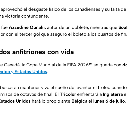
 aprovechó el desgaste físico de los canadienses y su falta d
na victoria contundente.
o fue
Azzedine Ounahi
, autor de un doblete, mientras que
Sou
r con el tercer gol que aseguró el boleto a los cuartos de fina
dos anfitriones con vida
 de Canadá, la Copa Mundial de la FIFA 2026™ se queda con
do
xico
y
Estados Unidos
.
uscarán mantener vivo el sueño de levantar el trofeo cuando
isos de octavos de final. El
Tricolor
enfrentará a
Inglaterra
e
Estados Unidos
hará lo propio ante
Bélgica
el
lunes 6 de julio
.