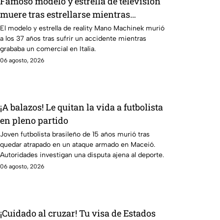
Famoso modelo y estrella de televisión
muere tras estrellarse mientras
grababa un comercial con un auto de
El modelo y estrella de reality Mano Machinek murió
a los 37 años tras sufrir un accidente mientras
lujo
grababa un comercial en Italia.
06 agosto, 2026
¡A balazos! Le quitan la vida a futbolista
en pleno partido
Joven futbolista brasileño de 15 años murió tras
quedar atrapado en un ataque armado en Maceió.
Autoridades investigan una disputa ajena al deporte.
06 agosto, 2026
¡Cuidado al cruzar! Tu visa de Estados