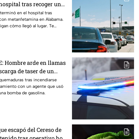
hospital tras recoger un
lo
terminó en el hospital tras
e con metanfetamina en Alabama.
igan cómo llegó al lugar. Te
: Hombre arde en llamas
escarga de taser de un
na gasolinera
quemaduras tras incendiarse
tamiento con un agente que usó
una bomba de gasolina.
que escapó del Cereso de
tenido tras operativo hoy