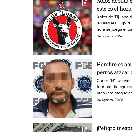
Xolos debuta 
este es el hora
Austin FC
Xolos de Tijuana d
la Leagues Cup 20
hora se juega el pa
06 agosto, 2026
Hombre es acu
perros atacar
discapacidad a
Carlos ‘N’ fue vin
feminicidio agrava
procesan por 
presunto ataque c
06 agosto, 2026
¡Peligro inesp