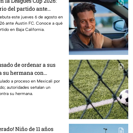
en la Leagues Cup 2026:
rio del partido ante
ebuta este jueves 6 de agosto en
26 ante Austin FC. Conoce a qué
rtido en Baja California.
sado de ordenar a sus
 a su hermana con
uditiva en Mexicali; lo
culado a proceso en Mexicali por
do; autoridades señalan un
feminicidio
ontra su hermana.
erado! Niño de 11 años