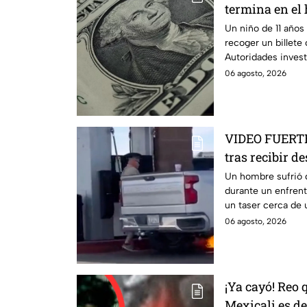
termina en el 
billete del sue
Un niño de 11 años 
recoger un billet
Autoridades invest
informamos.
06 agosto, 2026
VIDEO FUERTE
tras recibir d
policía en ple
Un hombre sufrió 
durante un enfren
un taser cerca de 
06 agosto, 2026
¡Ya cayó! Reo 
Mexicali es de