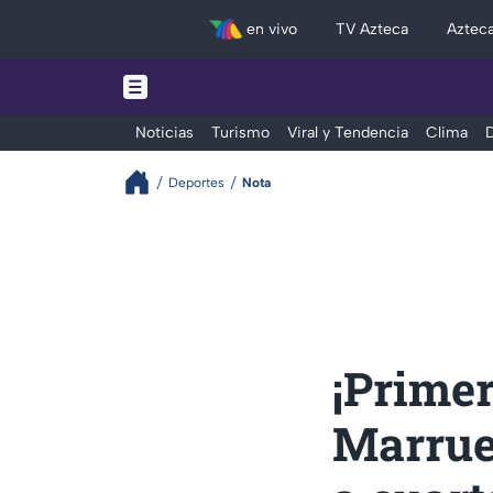
en vivo
TV Azteca
Aztec
Noticias
Turismo
Viral y Tendencia
Clima
D
Deportes
Nota
¡Primer
Marrue