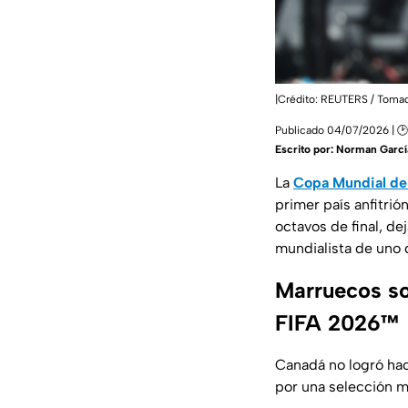
|Crédito: REUTERS / Toma
Publicado 04/07/2026 | 🕑
Escrito por:
Norman Garcí
La
Copa Mundial de 
primer país anfitrió
octavos de final, de
mundialista de uno 
Marruecos so
FIFA 2026™
Canadá no logró hac
por una selección m