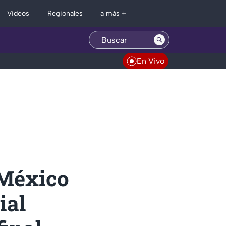
Regionales
Videos
a más +
En Vivo
 México
ial