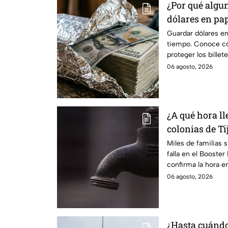
¿Por qué algu
dólares en pa
podría sorpre
Guardar dólares en
tiempo. Conoce có
proteger los billet
06 agosto, 2026
¿A qué hora ll
colonias de Ti
Miles de familias 
falla en el Booste
confirma la hora en
06 agosto, 2026
¿Hasta cuándo