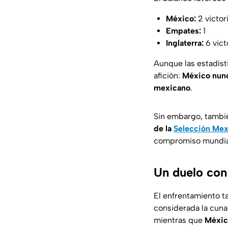
México:
2 victor
Empates:
1
Inglaterra:
6 vict
Aunque las estadísti
afición:
México nunc
mexicano
.
Sin embargo, tambié
de la
Selección Mexi
compromiso mundial
Un duelo con 
El enfrentamiento t
considerada la cuna
mientras que
Méxic