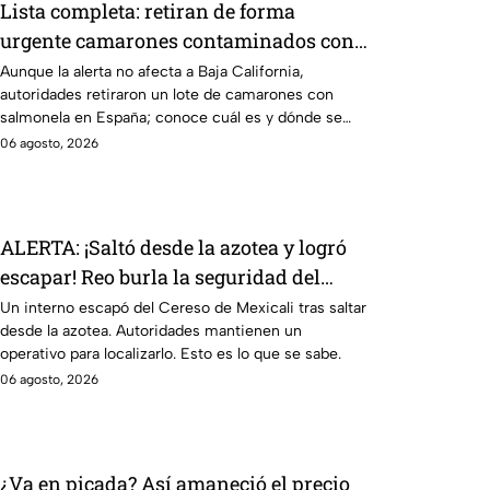
Lista completa: retiran de forma
urgente camarones contaminados con
salmonela
Aunque la alerta no afecta a Baja California,
autoridades retiraron un lote de camarones con
salmonela en España; conoce cuál es y dónde se
vendió.
06 agosto, 2026
ALERTA: ¡Saltó desde la azotea y logró
escapar! Reo burla la seguridad del
Cereso de Mexicali y continúa prófugo
Un interno escapó del Cereso de Mexicali tras saltar
desde la azotea. Autoridades mantienen un
⚠️
operativo para localizarlo. Esto es lo que se sabe.
06 agosto, 2026
¿Va en picada? Así amaneció el precio