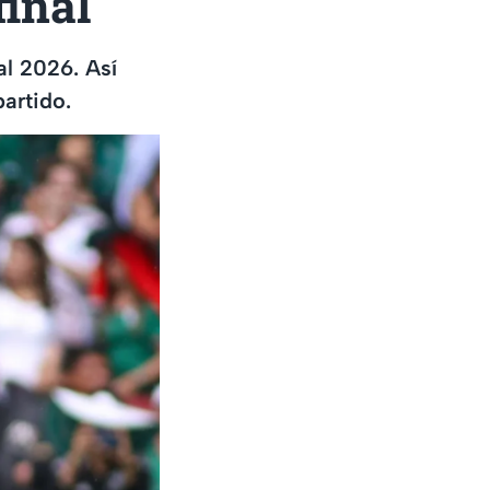
final
al 2026. Así
partido.