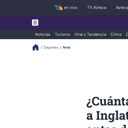
en vivo
TV Azteca
Aztec
Noticias
Turismo
Viral y Tendencia
Clima
D
Deportes
Nota
¿Cuánt
a Ingla