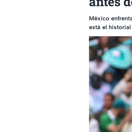
antes d
México enfrenta
está el histori