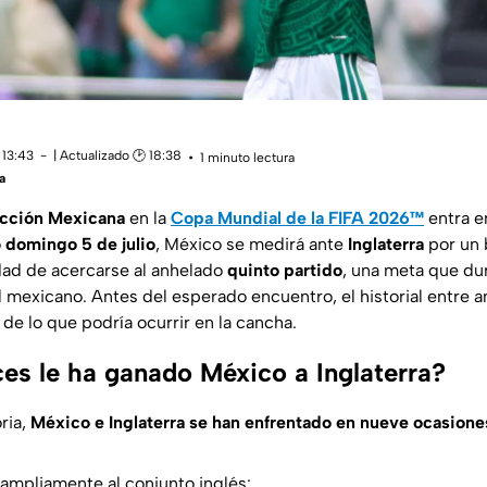
 13:43
| Actualizado 🕑 18:38
1 minuto lectura
a
ección Mexicana
en la
Copa Mundial de la FIFA 2026™
entra 
o
domingo 5 de julio
, México se medirá ante
Inglaterra
por un 
lidad de acercarse al anhelado
quinto partido
, una meta que du
l mexicano. Antes del esperado encuentro, el historial entre
de lo que podría ocurrir en la cancha.
es le ha ganado México a Inglaterra?
oria,
México e Inglaterra se han enfrentado en nueve ocasiones
 ampliamente al conjunto inglés: