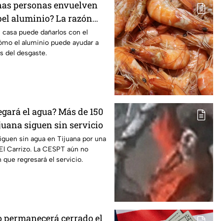
nas personas envuelven
pel aluminio? La razón
nderte
 casa puede dañarlos con el
mo el aluminio puede ayudar a
es del desgaste.
egará el agua? Más de 150
juana siguen sin servicio
siguen sin agua en Tijuana por una
r El Carrizo. La CESPT aún no
 que regresará el servicio.
 permanecerá cerrado el