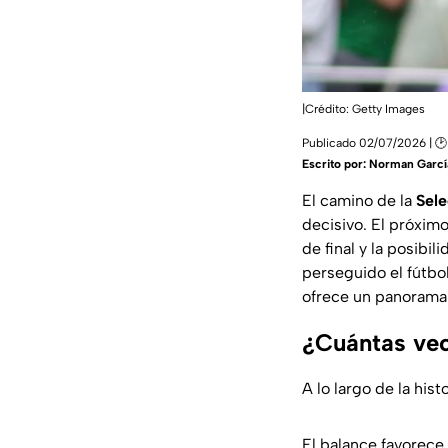
|Crédito: Getty Images
Publicado 02/07/2026 | 🕑
Escrito por:
Norman Garcí
El camino de la
Sel
decisivo. El próxim
de final y la posibi
perseguido el fútbo
ofrece un panorama 
¿Cuántas vec
A lo largo de la hist
El balance favorece