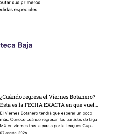
sputar sus primeros
edidas especiales
zteca Baja
¿Cuándo regresa el Viernes Botanero?
Esta es la FECHA EXACTA en que vuelve
la tradición de la Liga MX
El Viernes Botanero tendrá que esperar un poco
más. Conoce cuándo regresan los partidos de Liga
MX en viernes tras la pausa por la Leagues Cup
2026.
07 agosto, 2026