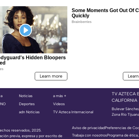
TV AZTECA 
ca
Noticias
a más +
CALIFORNIA
UNO
Deportes
Videos
Bulevar Sánche
adn Noticias
TV Azteca Internacional
Zona Río Tijuan
Aviso de privacidad
Preferencias de Co
erechos reservados, 2025.
Trabaja con nosotros
Programa de ética,
ación previa, expresa y por escrito de