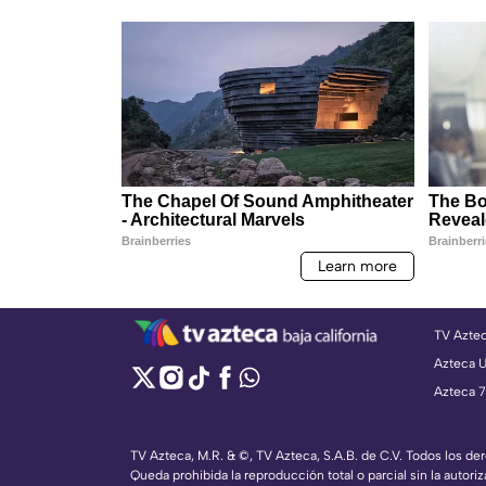
TV Azte
Azteca 
Azteca 7
TV Azteca, M.R. & ©, TV Azteca, S.A.B. de C.V. Todos los d
Queda prohibida la reproducción total o parcial sin la autoriz