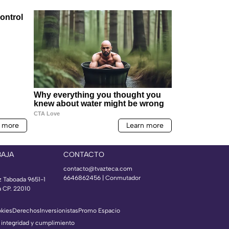
BAJA
CONTACTO
contacto@tvazteca.com
6646862456 | Conmutador
z Taboada 9651-1
a CP. 22010
okies
Derechos
Inversionistas
Promo Espacio
 integridad y cumplimiento