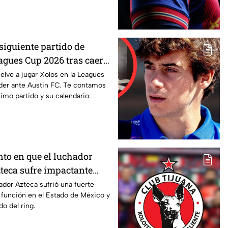
siguiente partido de
agues Cup 2026 tras caer
C?
lve a jugar Xolos en la Leagues
der ante Austin FC. Te contamos
ximo partido y su calendario.
o en que el luchador
eca sufre impactante
o combate y sale del ring
dor Azteca sufrió una fuerte
 función en el Estado de México y
do del ring.