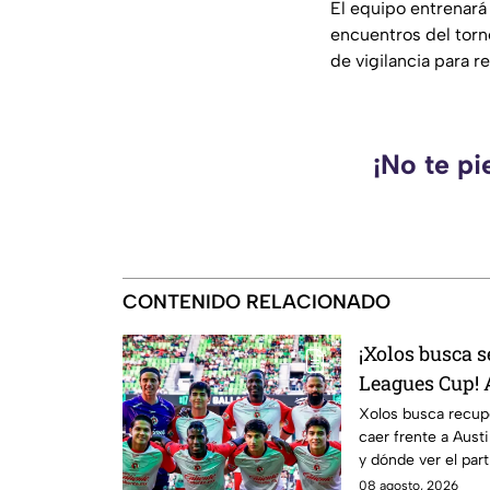
El equipo entrenará 
encuentros del torn
de vigilancia para 
¡No te pi
CONTENIDO RELACIONADO
¡Xolos busca s
Leagues Cup! 
Diego FC
Xolos busca recup
caer frente a Aust
y dónde ver el par
08 agosto, 2026