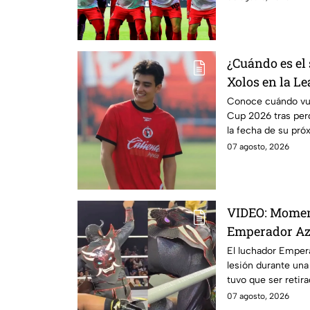
¿Cuándo es el 
Xolos en la Le
ante Austin F
Conoce cuándo vue
Cup 2026 tras per
la fecha de su pró
07 agosto, 2026
VIDEO: Moment
Emperador Azt
lesión en plen
El luchador Empera
lesión durante una
en camilla
tuvo que ser retira
07 agosto, 2026