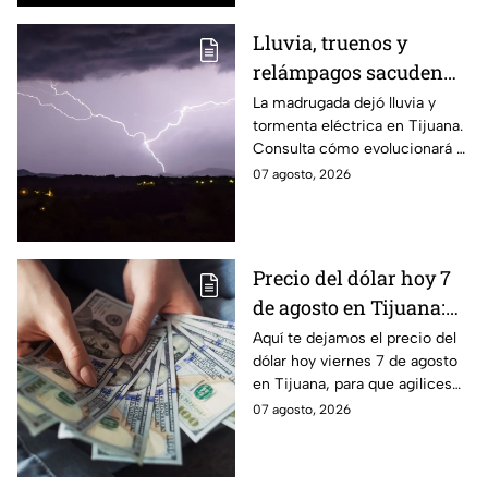
Lluvia, truenos y
relámpagos sacuden
Tijuana durante la
La madrugada dejó lluvia y
tormenta eléctrica en Tijuana.
madrugada; ¿seguirá
Consulta cómo evolucionará el
lloviendo hoy 7 de
clima y si existe riesgo de más
07 agosto, 2026
agosto? 🌧️
lluvias.
Precio del dólar hoy 7
de agosto en Tijuana:
¿sigue perdiendo
Aquí te dejamos el precio del
dólar hoy viernes 7 de agosto
fuerza este viernes?
en Tijuana, para que agilices
tus cambios, compras y
07 agosto, 2026
cruces fronterizos con
información actualizada.