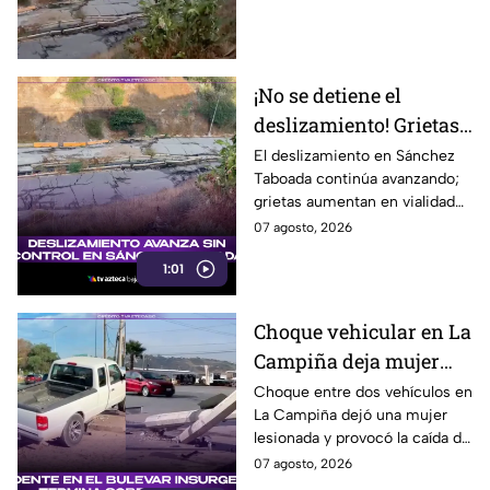
sus hogares ⚠️
deslizamiento. Aquí los
detalles.
¡No se detiene el
deslizamiento! Grietas
en Sánchez Taboada
El deslizamiento en Sánchez
Taboada continúa avanzando;
avanzan y aumentan
grietas aumentan en vialidad
riesgo para viviendas
Erídano y elevan riesgo para
07 agosto, 2026
familias.
1:01
Choque vehicular en La
Campiña deja mujer
lesionada y derriba
Choque entre dos vehículos en
La Campiña dejó una mujer
postes hoy 7 de agosto
lesionada y provocó la caída de
postes hoy junto al bulevar
07 agosto, 2026
Insurgentes, en Tijuana.