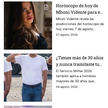
Horóscopo de hoy de
Mhoni Vidente para el
viernes 7 de agosto
Mhoni Vidente revela las
predicciones del horóscopo de
¡Siente!
hoy viernes 7 de agosto.
Descubre qué le espera a cada
07 agosto, 2026
signo en amor y dinero. Aquí te
informamos.
¿Tienes más de 30 años
y nunca tramitaste tu
cartilla militar? Te
El Servicio Militar 2026
también aplica a hombres
pueden llamar para
mayores de 30 años que
hacer servicio en Baja
nunca tramitaron su cartilla. Te
06 agosto, 2026
California
decimos si también en Baja
California.