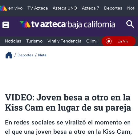
en vivo
TV Azteca
Azteca UNO
Azteca 7
Deportes
Notic
Noticias
Turismo
Viral y Tendencia
Clima
Deportes
Espec
En Vivo
Deportes
Nota
VIDEO: Joven besa a otro en la
Kiss Cam en lugar de su pareja
En redes sociales se viralizó el momento en
el que una joven besa a otro en la Kiss Cam,