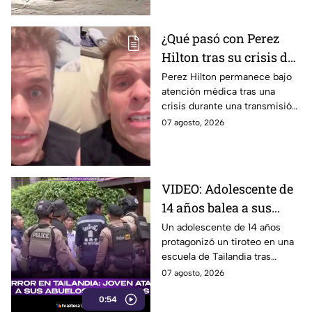
¿Qué pasó con Perez
Hilton tras su crisis de
salud en vivo? Su
Perez Hilton permanece bajo
atención médica tras una
familia revela nuevos
crisis durante una transmisión
detalles sobre su
en vivo; su familia informó
07 agosto, 2026
recuperación | VIDEO
avances en su recuperación.
VIDEO: Adolescente de
14 años balea a sus
abuelos y luego tirotea
Un adolescente de 14 años
protagonizó un tiroteo en una
su escuela, dejando
escuela de Tailandia tras
siete muertos y 15
presuntamente atacar primero
07 agosto, 2026
heridos
a sus abuelos.
0:54