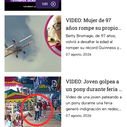
1:01
VIDEO: Mujer de 97
años rompe su propio
Récord Guinness al
Betty Bromage, de 97 años,
volvió a desafiar la edad al
caminar sobre ala de
romper su récord Guinness y
avión en vuelo;
recaudar fondos para un
07 agosto, 2026
acababa de sufrir un
hospital. Aquí los detalles.
derrame cerebral.
VIDEO: Joven golpea a
un pony durante feria y
se ríe; usuarios exigen
Video de una joven pateando a
un pony durante una feria
castigo por maltrato
generó indignación en redes;
animal
usuarios piden investigar el
07 agosto, 2026
caso.