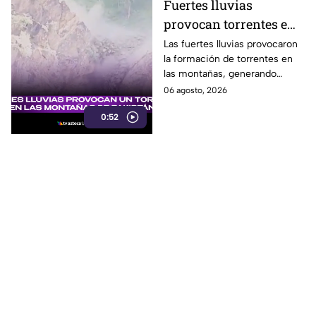
Fuertes lluvias
provocan torrentes e
inundaciones en una
Las fuertes lluvias provocaron
la formación de torrentes en
región montañosa
las montañas, generando
inundaciones y afectaciones
06 agosto, 2026
en la región.
0:52