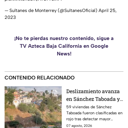
— Sultanes de Monterrey (@SultanesOficial)
April 25,
2023
¡No te pierdas nuestro contenido, sigue a
TV Azteca Baja California en Google
News!
CONTENIDO RELACIONADO
Deslizamiento avanza
en Sánchez Taboada y
pone en riesgo a 59
59 viviendas de Sánchez
Taboada fueron clasificadas en
viviendas; familias se
rojo tras detectar mayor
niegan a abandonar
avance de grietas y riesgo por
07 agosto, 2026