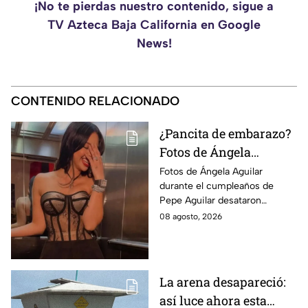
¡No te pierdas nuestro contenido, sigue a
TV Azteca Baja California en Google
News!
CONTENIDO RELACIONADO
¿Pancita de embarazo?
Fotos de Ángela
Aguilar desatan
Fotos de Ángela Aguilar
durante el cumpleaños de
rumores en redes
Pepe Aguilar desataron
sociales
rumores sobre un posible
08 agosto, 2026
embarazo, pero la cantante no
ha confirmado la noticia.
La arena desapareció:
así luce ahora esta