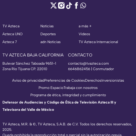
TV Azteca
Noticias
a más +
Azteca UNO
Deportes
Videos
Azteca 7
adn Noticias
TV Azteca Internacional
TV AZTECA BAJA CALIFORNIA
CONTACTO
Bulevar Sánchez Taboada 9651-1
contacto@tvazteca.com
Zona Río Tijuana CP. 22010
6646862456 | Conmutador
Aviso de privacidad
Preferencias de Cookies
Derechos
Inversionistas
Promo Espacio
Trabaja con nosotros
Programa de ética, integridad y cumplimiento
Defensor de Audiencias y Código de Ética de Televisión Azteca III y
Televisora del Valle de México
TV Azteca, M.R. & ©, TV Azteca, S.A.B. de C.V. Todos los derechos reservados,
2025.
Queda prohibida la reproducción total o parcial sin la autorización previa,