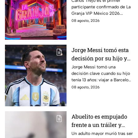
famosos confirmados
Carlos Trejo es el primer
participante confirmado de La
hasta ahora
Granja VIP México 2026.
Conoce quiénes más se
08 agosto, 2026
sumarán y cuándo podría
comenzar el reality.
Jorge Messi tomó esta
decisión por su hijo y
terminó cambiando la
Jorge Messi tomó una
decisión clave cuando su hijo
historia del fútbol
tenía 13 años: viajar a Barcelona
para buscar oportunidades
08 agosto, 2026
futbolísticas y tratar su
deficiencia hormonal.
Abuelito es empujado
frente a un tráiler y
muere atropellado; el
Un adulto mayor murió tras ser