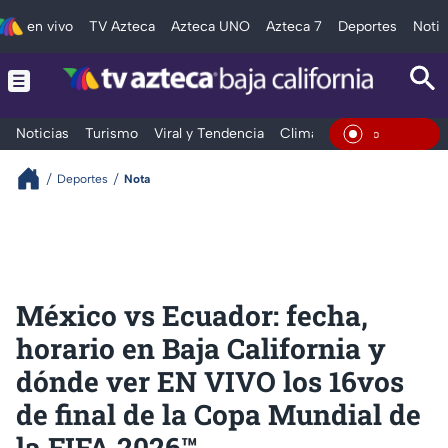
en vivo
TV Azteca
Azteca UNO
Azteca 7
Deportes
Notic
Noticias
Turismo
Viral y Tendencia
Clima
Deportes
Espec
En Vivo
Deportes
Nota
México vs Ecuador: fecha,
horario en Baja California y
dónde ver EN VIVO los 16vos
de final de la Copa Mundial de
la FIFA 2026™