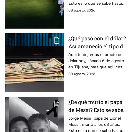
Esto es lo que se sabe hasta
ahora sobre su fallecimiento y
08 agosto, 2026
el duro golpe para el astro
argentino.
¿Qué pasó con el dólar?
Así amaneció el tipo de
cambio hoy sábado 8 de
Aquí te dejamos el precio del
dólar hoy, sábado 6 de agosto
agosto en Tijuana
en Tijuana, para que agilices
tus cambios, compras y
08 agosto, 2026
cruces fronterizos con
información actualizada.
¿De qué murió el papá
de Messi? Esto se sabe
sobre el fallecimiento
Jorge Messi, papá de Lionel
Messi, murió a los 68 años.
de Jorge Messi
Esto es lo que se sabe hasta