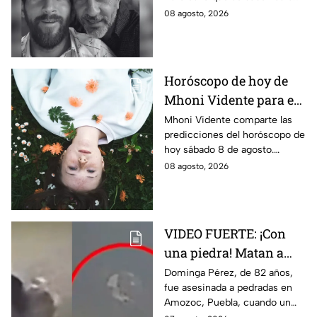
ahora sobre su fallecimiento
08 agosto, 2026
que enluta al astro argentino.
Horóscopo de hoy de
Mhoni Vidente para el
sábado 8 de agosto
Mhoni Vidente comparte las
predicciones del horóscopo de
¡Cierre de ciclo!
hoy sábado 8 de agosto.
Descubre qué signos vivirán
08 agosto, 2026
cierres de ciclo y cambios.
¿Estás listo?
VIDEO FUERTE: ¡Con
una piedra! Matan a
vendedora de cemitas
Dominga Pérez, de 82 años,
fue asesinada a pedradas en
de 82 años mientras iba
Amozoc, Puebla, cuando un
a su casa