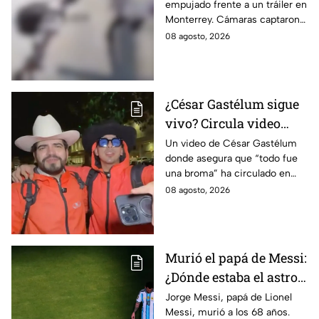
empujado frente a un tráiler en
agresor escapó |
Monterrey. Cámaras captaron
IMÁGENES SENSIBLES
el momento y autoridades
08 agosto, 2026
buscan al presunto agresor.
¿César Gastélum sigue
vivo? Circula video
donde afirma que “todo
Un video de César Gastélum
donde asegura que “todo fue
fue una broma”
una broma” ha circulado en
redes sociales tras su muerte
08 agosto, 2026
y desatado dudas entre sobre
lo ocurrido.
Murió el papá de Messi:
¿Dónde estaba el astro
argentino al conocer la
Jorge Messi, papá de Lionel
Messi, murió a los 68 años.
noticia?