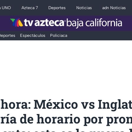
a UNO
Azteca 7
Deportes
Noticias
adn Noticias
eportes
Espectáculos
Policiaca
hora: México vs Ingla
ía de horario por pro