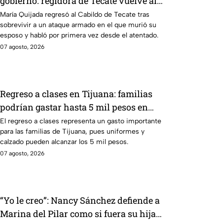
gobierno: regidora de Tecate vuelve al
Cabildo tras sobrevivir a un ataque
María Quijada regresó al Cabildo de Tecate tras
sobrevivir a un ataque armado en el que murió su
armado
esposo y habló por primera vez desde el atentado.
07 agosto, 2026
Regreso a clases en Tijuana: familias
podrían gastar hasta 5 mil pesos en
uniformes y calzado
El regreso a clases representa un gasto importante
para las familias de Tijuana, pues uniformes y
calzado pueden alcanzar los 5 mil pesos.
07 agosto, 2026
“Yo le creo”: Nancy Sánchez defiende a
Marina del Pilar como si fuera su hija