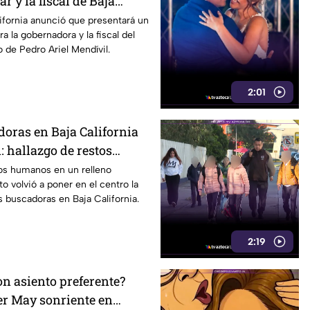
r y la fiscal de Baja
ifornia anunció que presentará un
ra la gobernadora y la fiscal del
o de Pedro Ariel Mendívil.
2:01
oras en Baja California
: hallazgo de restos
iva la preocupación
tos humanos en un relleno
to volvió a poner en el centro la
s buscadoras en Baja California.
2:19
on asiento preferente?
er May sonriente en