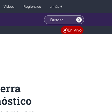
Regionales
Videos
a más +
En Vivo
terra
nóstico