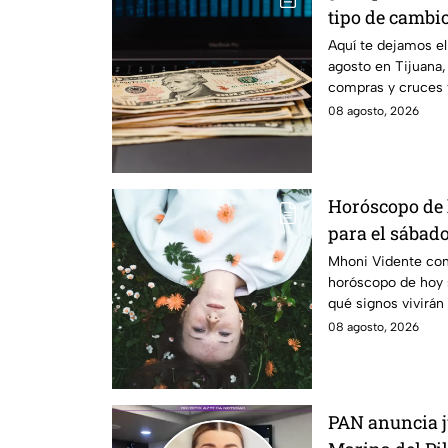
tipo de cambi
en Tijuana
Aquí te dejamos el
agosto en Tijuana,
compras y cruces 
actualizada.
08 agosto, 2026
Horóscopo de
para el sábado
ciclo!
Mhoni Vidente com
horóscopo de hoy 
qué signos vivirán
¿Estás listo?
08 agosto, 2026
PAN anuncia ju