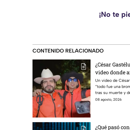
¡No te pi
CONTENIDO RELACIONADO
¿César Gastél
video donde a
broma”
Un video de Césa
“todo fue una brom
tras su muerte y d
ocurrido.
08 agosto, 2026
¿Qué pasó con 