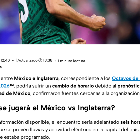
 12:40
| Actualizado 🕑 18:38
1 minuto lectura
a
 entre
México e Inglaterra
, correspondiente a los
Octavos de 
 2026
™
, podría sufrir un
cambio de horario
debido al
pronóstic
dad de México
, confirmaron fuentes cercanas a la organización
e jugará el México vs Inglaterra?
nformación disponible, el encuentro sería adelantado
seis hor
e se prevén lluvias y actividad eléctrica en la capital del país
te estaba programado.