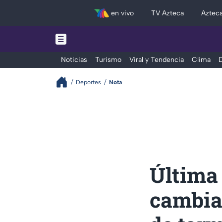
en vivo
TV Azteca
Aztec
Noticias
Turismo
Viral y Tendencia
Clima
D
Deportes
Nota
Última 
cambiar