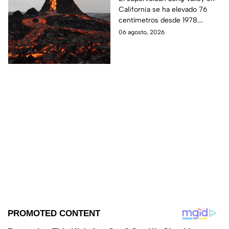
California se ha elevado 76
de la inusual elevación
centímetros desde 1978.
de Long Valley
Expertos monitorean su
06 agosto, 2026
actividad, aunque no hay alerta
de erupción inmediata.