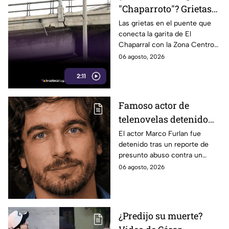
"Chaparroto"? Grietas
preocupan a miles de
Las grietas en el puente que
conecta la garita de El
automovilistas en
Chaparral con la Zona Centro
Tijuana
preocupan a miles de
06 agosto, 2026
automovilistas que lo usan a
2:11
diario. Te informamos.
Famoso actor de
telenovelas detenido
por presunto abuso de
El actor Marco Furlan fue
detenido tras un reporte de
un menor de 5 años;
presunto abuso contra un
dijo que lo confundió
menor durante una fiesta;
06 agosto, 2026
con su novia
autoridades investigan el caso.
¿Predijo su muerte?