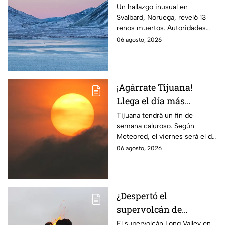
de renos muertos en
Un hallazgo inusual en
Svalbard, Noruega, reveló 13
una zona del Ártico
renos muertos. Autoridades
investigan las causas y piden
06 agosto, 2026
reportar nuevos cadáveres.
¡Agárrate Tijuana!
Llega el día más
caluroso del fin de
Tijuana tendrá un fin de
semana caluroso. Según
semana
Meteored, el viernes será el día
más sofocante con
06 agosto, 2026
temperaturas de hasta 28
grados. Te informamos.
¿Despertó el
supervolcán de
California? Esto se sabe
El supervolcán Long Valley en