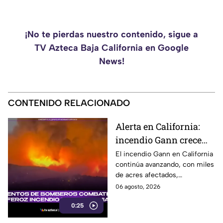
¡No te pierdas nuestro contenido, sigue a
TV Azteca Baja California en Google
News!
CONTENIDO RELACIONADO
Alerta en California:
incendio Gann crece
rápidamente y deja
El incendio Gann en California
continúa avanzando, con miles
daños mientras
de acres afectados,
bomberos luchan
estructuras destruidas y
06 agosto, 2026
contra las llamas
evacuaciones activas.
0:25