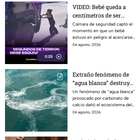
VIDEO: Bebé queda a
centímetros de ser
arrollado por camión
Cámara de seguridad captó el
momento en que un bebé
cisterna; madre logra
estuvo en peligro al acercarse
salvarlo a tiempo
a un camión cisterna en
06 agosto, 2026
Guayaquil.
0:25
Extraño fenómeno de
“agua blanca” destruye
ecosistema en una
Un fenómeno de “agua blanca”
provocado por carbonato de
laguna, ¿qué está
calcio dañó el ecosistema del
pasando?
Mar Menor, afectando plantas
06 agosto, 2026
acuáticas y comunidades de
peces.