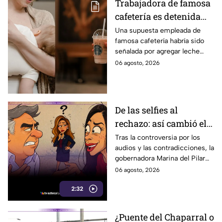
Trabajadora de famosa
cafetería es detenida
por ponerle leche
Una supuesta empleada de
famosa cafetería habría sido
materna a bebida de
señalada por agregar leche
una clienta que la trató
materna a bebida de clienta,
06 agosto, 2026
mal
un caso que se volvió viral en
redes sociales.
De las selfies al
rechazo: así cambió el
ambiente para Marina
Tras la controversia por los
audios y las contradicciones, la
del Pilar tras la
gobernadora Marina del Pilar
polémica
enfrenta un notorio cambio en
06 agosto, 2026
actos públicos. Aquí te
2:32
informamos.
¿Puente del Chaparral o