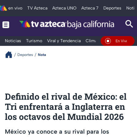
en vivo
TV Azteca
Azteca UNO
Azteca 7
Deportes
Notic
Noticias
Turismo
Viral y Tendencia
Clima
Deportes
Espec
En Vivo
Deportes
Nota
Definido el rival de México: el
Tri enfrentará a Inglaterra en
los octavos del Mundial 2026
México ya conoce a su rival para los