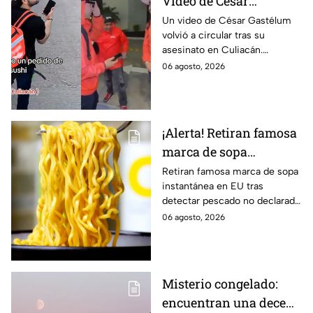
Video de César
Gastélum revive tras su
Un video de César Gastélum
volvió a circular tras su
asesinato en Culiacán
asesinato en Culiacán.
Usuarios señalan
06 agosto, 2026
coincidencias, aunque no
existe relación confirmada con
el crimen.
¡Alerta! Retiran famosa
marca de sopa
instantánea por riesgo
Retiran famosa marca de sopa
instantánea en EU tras
de reacciones mortales
detectar pescado no declarado
en la etiqueta, lo que podría
06 agosto, 2026
causar reacciones graves. Te
informamos.
Misterio congelado:
encuentran una decena