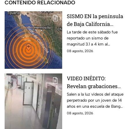
CONTENIDO RELACIONADO
SISMO EN la península
de Baja California
sacude San José del
La tarde de este sábado fue
reportado un sismo de
Cabo
magnitud 3.1 a 4 km al
noroeste de San José del
08 agosto, 2026
Cabo, Baja California Sur; no
hay afectaciones.
VIDEO INÉDITO:
Revelan grabaciones
del tiroteo escolar que
Salen a la luz videos del ataque
perpetrado por un joven de 14
dejó múltiples víctimas
años en una escuela de Bang
Kruai, Tailandia. El saldo es de
08 agosto, 2026
múltiples víctimas y heridos.