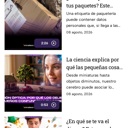
tus paquetes? Este
pequeño descuido
Una etiqueta de paquetería
puede contener datos
podría ponerte en
personales que, si llega a las
riesgo en Tijuana
manos equivocadas, podrían
08 agosto, 2026
utilizarse para cometer fraude,
2:26
extorsión o robo de identidad.
La ciencia explica por
qué las pequeñas cosas
nos parecen tan
Desde miniaturas hasta
objetos diminutos, nuestro
adorables
cerebro puede asociar lo
pequeño con ternura,
08 agosto, 2026
seguridad y placer. Esta es la
0:53
razón detrás de esa atracción.
¿En qué se te va el