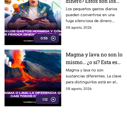
dinero? Estos son los
gastos hormiga que
Los pequeños gastos diarios
pueden convertirse en una
pueden vaciar tu
fuga silenciosa de dinero.
bolsillo
Identificar los llamados gastos
08 agosto, 2026
hormiga puede ayudarte a
0:55
cuidar tus finanzas.
Magma y lava no son lo
mismo… ¿o sí? Esta es
la explicación
Magma y lava no son
sustancias diferentes. La clave
para distinguirlos está en el
lugar donde se encuentra el
08 agosto, 2026
material volcánico.
1:12