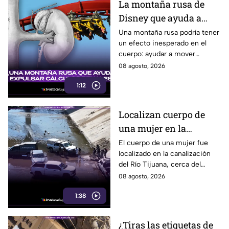
La montaña rusa de
Disney que ayuda a
expulsar cálculos
Una montaña rusa podría tener
un efecto inesperado en el
renales, según estudio
cuerpo: ayudar a mover
pequeños cálculos renales
08 agosto, 2026
1:12
Localizan cuerpo de
una mujer en la
canalización del Río
El cuerpo de una mujer fue
localizado en la canalización
Tijuana; presentaba
del Río Tijuana, cerca del
quemaduras
cruce fronterizo, durante la
08 agosto, 2026
mañana del viernes 7 de
1:38
agosto.
¿Tiras las etiquetas de