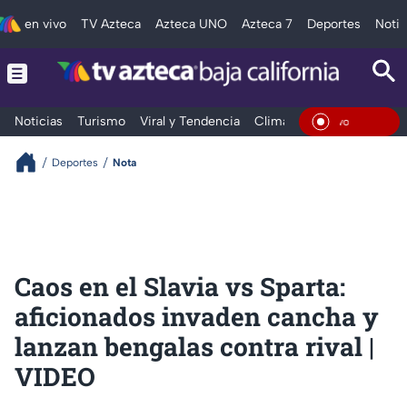
en vivo
TV Azteca
Azteca UNO
Azteca 7
Deportes
Notic
Noticias
Turismo
Viral y Tendencia
Clima
Deportes
Espec
En Viv
Deportes
Nota
Caos en el Slavia vs Sparta:
aficionados invaden cancha y
lanzan bengalas contra rival |
VIDEO