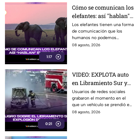
Cómo se comunican los
elefantes: así "hablan"
entre ellos
Los elefantes tienen una forma
de comunicación que los
humanos no podemos
escuchar, ellos “hablan” de una
08 agosto, 2026
forma muy diferente, así que
1:17
te invitamos a ver el video.
VIDEO: EXPLOTA auto
en Libramiento Sur y
ocasiona fuerte tráfico
Usuarios de redes sociales
grabaron el momento en el
en Tijuana este sábado;
que un vehículo se prendió en
cerca de 5 y 10
llamas sobre el Libramiento, lo
08 agosto, 2026
que ocasionó tráfico pesado
0:21
en esa parte de Tijuana.