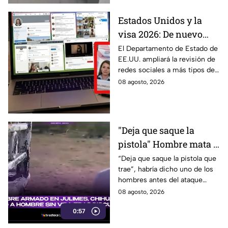
Estados Unidos y la
visa 2026: De nuevo
revisarán las redes
El Departamento de Estado de
EE.UU. ampliará la revisión de
sociales de mexicanos
redes sociales a más tipos de
que viaje a este país
visa, incluyendo a mexicanos
08 agosto, 2026
que viajan por negocios.
"Deja que saque la
pistola" Hombre mata a
padre y hiere a su hijo
“Deja que saque la pistola que
trae”, habría dicho uno de los
por supuestamente
hombres antes del ataque
invadir un camino
armado en Julimes, Chihuahua
08 agosto, 2026
que mató a Armando Ordóñez.
0:57