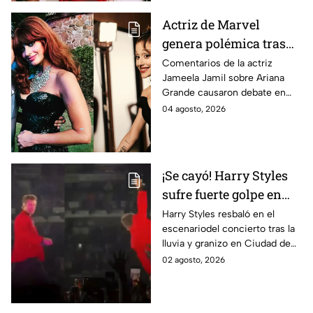
Actriz de Marvel
genera polémica tras
cuestionar la extrema
Comentarios de la actriz
Jameela Jamil sobre Ariana
delgadez de Ariana
Grande causaron debate en
Grande; ¿la cantante
redes, mientras el equipo de la
04 agosto, 2026
prepara una pausa en
cantante anunció una pausa
su carrera?
pública.
¡Se cayó! Harry Styles
sufre fuerte golpe en
pleno concierto en
Harry Styles resbaló en el
escenariodel concierto tras la
CDMX - VIDEO
lluvia y granizo en Ciudad de
México, pero siguió cantando
02 agosto, 2026
desde el suelo y se volvió viral.