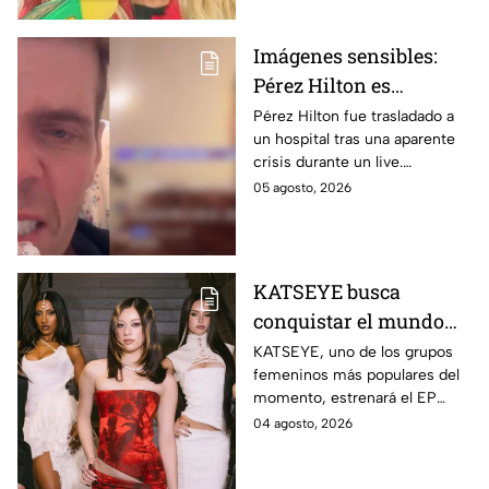
Imágenes sensibles:
Pérez Hilton es
hospitalizado tras
Pérez Hilton fue trasladado a
un hospital tras una aparente
aparente crisis durante
crisis durante un live.
transmisión en vivo |
Autoridades acudieron a su
05 agosto, 2026
VIDEO
domicilio en Miami.
KATSEYE busca
conquistar el mundo
con nueva música y
KATSEYE, uno de los grupos
femeninos más populares del
documental; crece la
momento, estrenará el EP
incógnita sobre el
‘WILD’ y el documental ‘WILD
04 agosto, 2026
regreso de Manon |
HEARTS’ en agosto. Aquí los
VIDEO
detalles.