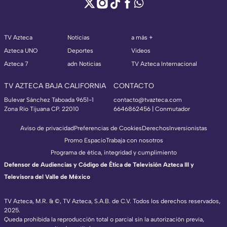
TV Azteca
Noticias
a más +
Azteca UNO
Deportes
Videos
Azteca 7
adn Noticias
TV Azteca Internacional
TV AZTECA BAJA CALIFORNIA
CONTACTO
Bulevar Sánchez Taboada 9651-1
contacto@tvazteca.com
Zona Río Tijuana CP. 22010
6646862456 | Conmutador
Aviso de privacidad
Preferencias de Cookies
Derechos
Inversionistas
Promo Espacio
Trabaja con nosotros
Programa de ética, integridad y cumplimiento
Defensor de Audiencias y Código de Ética de Televisión Azteca III y
Televisora del Valle de México
TV Azteca, M.R. & ©, TV Azteca, S.A.B. de C.V. Todos los derechos reservados,
2025.
Queda prohibida la reproducción total o parcial sin la autorización previa,