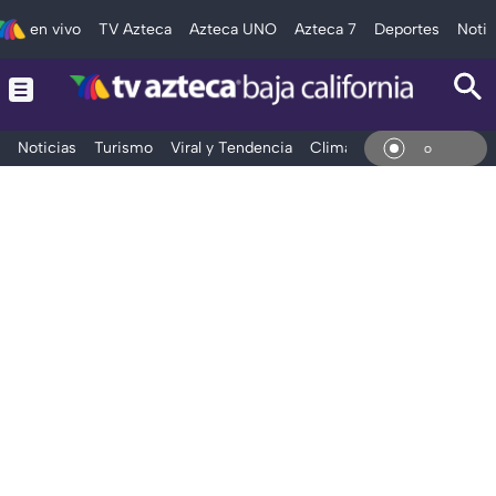
en vivo
TV Azteca
Azteca UNO
Azteca 7
Deportes
Notic
Noticias
Turismo
Viral y Tendencia
Clima
Deportes
Espec
En V