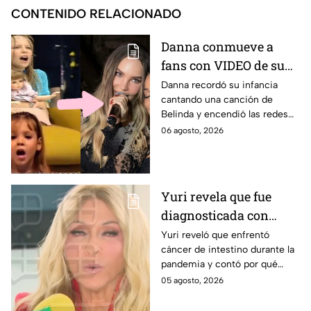
CONTENIDO RELACIONADO
Danna conmueve a
fans con VIDEO de su
infancia cantando una
Danna recordó su infancia
cantando una canción de
canción de Belinda y
Belinda y encendió las redes
estrena adelanto de ‘La
antes del estreno de su
06 agosto, 2026
dolce vita’
esperada colaboración
musical.
Yuri revela que fue
diagnosticada con
cáncer de intestino y
Yuri reveló que enfrentó
cáncer de intestino durante la
habla sobre el hábito
pandemia y contó por qué
que relaciona con su
considera que un hábito pudo
05 agosto, 2026
salud
afectar su salud. Aquí los
detalles.