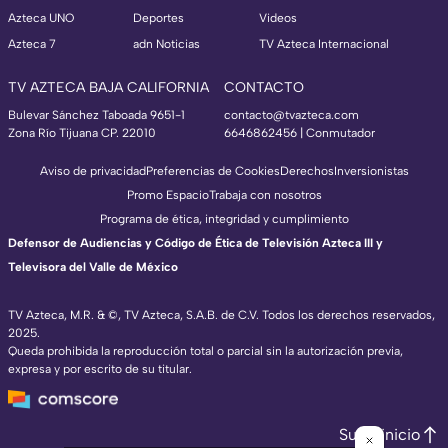
Azteca UNO
Deportes
Videos
Azteca 7
adn Noticias
TV Azteca Internacional
TV AZTECA BAJA CALIFORNIA
CONTACTO
Bulevar Sánchez Taboada 9651-1
contacto@tvazteca.com
Zona Río Tijuana CP. 22010
6646862456 | Conmutador
Aviso de privacidad
Preferencias de Cookies
Derechos
Inversionistas
Promo Espacio
Trabaja con nosotros
Programa de ética, integridad y cumplimiento
Defensor de Audiencias y Código de Ética de Televisión Azteca III y
Televisora del Valle de México
TV Azteca, M.R. & ©, TV Azteca, S.A.B. de C.V. Todos los derechos reservados,
2025.
Queda prohibida la reproducción total o parcial sin la autorización previa,
expresa y por escrito de su titular.
Subir inicio