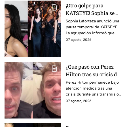
¡Otro golpe para
KATSEYE! Sophia se
aleja del grupo seis
Sophia Laforteza anunció una
pausa temporal de KATSEYE.
meses después de la
La agrupación informó que
salida de Manon; solo
priorizarán su salud y
07 agosto, 2026
quedan cuatro
recuperación. Aquí todos los
integrantes activas
detalles.
¿Qué pasó con Perez
Hilton tras su crisis de
salud en vivo? Su
Perez Hilton permanece bajo
atención médica tras una
familia revela nuevos
crisis durante una transmisión
detalles sobre su
en vivo; su familia informó
07 agosto, 2026
recuperación | VIDEO
avances en su recuperación.