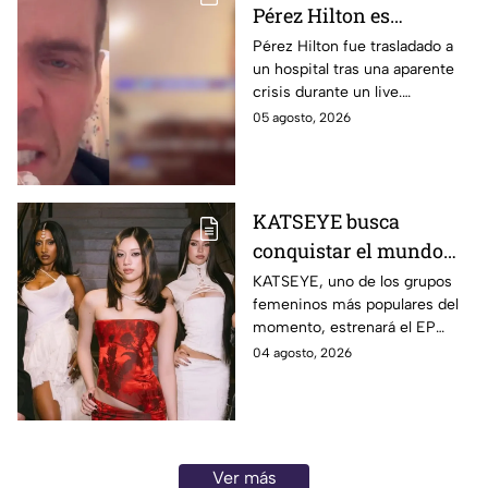
Pérez Hilton es
hospitalizado tras
Pérez Hilton fue trasladado a
un hospital tras una aparente
aparente crisis durante
crisis durante un live.
transmisión en vivo |
Autoridades acudieron a su
05 agosto, 2026
VIDEO
domicilio en Miami.
KATSEYE busca
conquistar el mundo
con nueva música y
KATSEYE, uno de los grupos
femeninos más populares del
documental; crece la
momento, estrenará el EP
incógnita sobre el
‘WILD’ y el documental ‘WILD
04 agosto, 2026
regreso de Manon |
HEARTS’ en agosto. Aquí los
VIDEO
detalles.
Ver más