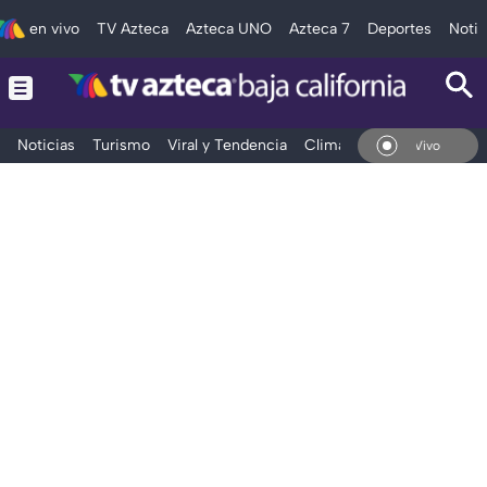
en vivo
TV Azteca
Azteca UNO
Azteca 7
Deportes
Notic
Noticias
Turismo
Viral y Tendencia
Clima
Deportes
Espec
En Vivo