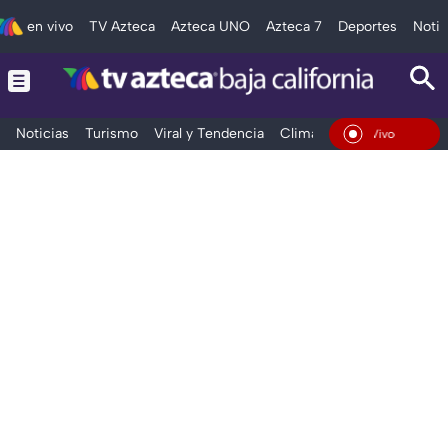
en vivo
TV Azteca
Azteca UNO
Azteca 7
Deportes
Notic
Noticias
Turismo
Viral y Tendencia
Clima
Deportes
Espec
En Vivo