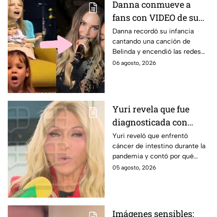
Danna conmueve a
fans con VIDEO de su
infancia cantando una
Danna recordó su infancia
cantando una canción de
canción de Belinda y
Belinda y encendió las redes
estrena adelanto de ‘La
antes del estreno de su
06 agosto, 2026
dolce vita’
esperada colaboración
musical.
Yuri revela que fue
diagnosticada con
cáncer de intestino y
Yuri reveló que enfrentó
cáncer de intestino durante la
habla sobre el hábito
pandemia y contó por qué
que relaciona con su
considera que un hábito pudo
05 agosto, 2026
salud
afectar su salud. Aquí los
detalles.
Imágenes sensibles: