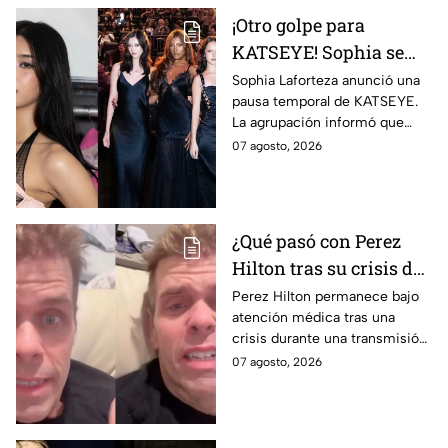
¡Otro golpe para
KATSEYE! Sophia se
aleja del grupo seis
Sophia Laforteza anunció una
pausa temporal de KATSEYE.
meses después de la
La agrupación informó que
salida de Manon; solo
priorizarán su salud y
07 agosto, 2026
quedan cuatro
recuperación. Aquí todos los
integrantes activas
detalles.
¿Qué pasó con Perez
Hilton tras su crisis de
salud en vivo? Su
Perez Hilton permanece bajo
atención médica tras una
familia revela nuevos
crisis durante una transmisión
detalles sobre su
en vivo; su familia informó
07 agosto, 2026
recuperación | VIDEO
avances en su recuperación.