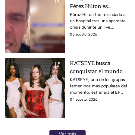
Pérez Hilton es
hospitalizado tras
Pérez Hilton fue trasladado a
un hospital tras una aparente
aparente crisis durante
crisis durante un live.
transmisión en vivo |
Autoridades acudieron a su
05 agosto, 2026
VIDEO
domicilio en Miami.
KATSEYE busca
conquistar el mundo
con nueva música y
KATSEYE, uno de los grupos
femeninos más populares del
documental; crece la
momento, estrenará el EP
incógnita sobre el
‘WILD’ y el documental ‘WILD
04 agosto, 2026
regreso de Manon |
HEARTS’ en agosto. Aquí los
VIDEO
detalles.
Ver más