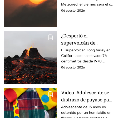
semana
Meteored, el viernes será el día
más sofocante con
06 agosto, 2026
temperaturas de hasta 28
grados. Te informamos.
¿Despertó el
supervolcán de
California? Esto se sabe
El supervolcán Long Valley en
California se ha elevado 76
de la inusual elevación
centímetros desde 1978.
de Long Valley
Expertos monitorean su
06 agosto, 2026
actividad, aunque no hay alerta
de erupción inmediata.
Video: Adolescente se
disfrazó de payaso para
quitarle la vida a un
Adolescente de 15 años es
detenido por un homicidio en
abuelito