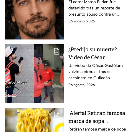
por presunto abuso de
El actor Marco Furlan fue
detenido tras un reporte de
un menor de 5 años;
presunto abuso contra un
dijo que lo confundió
menor durante una fiesta;
06 agosto, 2026
con su novia
autoridades investigan el caso.
¿Predijo su muerte?
Video de César
Gastélum revive tras su
Un video de César Gastélum
volvió a circular tras su
asesinato en Culiacán
asesinato en Culiacán.
Usuarios señalan
06 agosto, 2026
coincidencias, aunque no
existe relación confirmada con
el crimen.
¡Alerta! Retiran famosa
marca de sopa
instantánea por riesgo
Retiran famosa marca de sopa