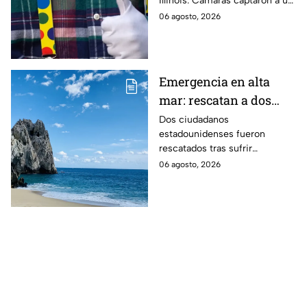
Illinois. Cámaras captaron a un
supuesto sospechoso con
06 agosto, 2026
disfraz de payaso. Aquí te
infomamos.
Emergencia en alta
mar: rescatan a dos
turistas tras sufrir
Dos ciudadanos
estadounidenses fueron
problemas de salud en
rescatados tras sufrir
aguas de Los Cabos
emergencias médicas a bordo
06 agosto, 2026
de embarcaciones frente a
Punta Ballena y Palmilla, en Los
Cabos.