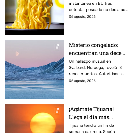
instantánea en EU tras
de reacciones mortales
detectar pescado no declarado
en la etiqueta, lo que podría
06 agosto, 2026
causar reacciones graves. Te
informamos.
Misterio congelado:
encuentran una decena
de renos muertos en
Un hallazgo inusual en
Svalbard, Noruega, reveló 13
una zona del Ártico
renos muertos. Autoridades
investigan las causas y piden
06 agosto, 2026
reportar nuevos cadáveres.
¡Agárrate Tijuana!
Llega el día más
caluroso del fin de
Tijuana tendrá un fin de
semana caluroso. Según