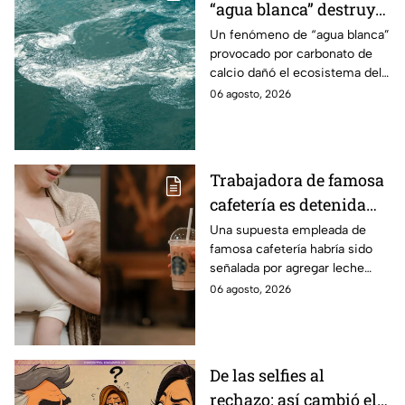
“agua blanca” destruye
ecosistema en una
Un fenómeno de “agua blanca”
provocado por carbonato de
laguna, ¿qué está
calcio dañó el ecosistema del
pasando?
Mar Menor, afectando plantas
06 agosto, 2026
acuáticas y comunidades de
peces.
Trabajadora de famosa
cafetería es detenida
por ponerle leche
Una supuesta empleada de
famosa cafetería habría sido
materna a bebida de
señalada por agregar leche
una clienta que la trató
materna a bebida de clienta,
06 agosto, 2026
mal
un caso que se volvió viral en
redes sociales.
De las selfies al
rechazo: así cambió el