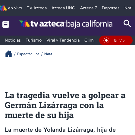
en vivo
TV Azteca
Azteca UNO
Azteca 7
Deportes
Notic
Noticias
Turismo
Viral y Tendencia
Clima
Deportes
Espec
En Vivo
Espectáculos
Nota
La tragedia vuelve a golpear a
Germán Lizárraga con la
muerte de su hija
La muerte de Yolanda Lizárraga, hija de