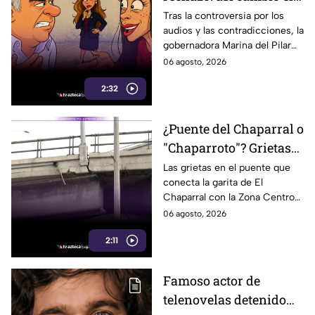
ambiente para Marina
Tras la controversia por los
audios y las contradicciones, la
del Pilar tras la
gobernadora Marina del Pilar
polémica
enfrenta un notorio cambio en
06 agosto, 2026
actos públicos. Aquí te
2:32
informamos.
¿Puente del Chaparral o
"Chaparroto"? Grietas
preocupan a miles de
Las grietas en el puente que
conecta la garita de El
automovilistas en
Chaparral con la Zona Centro
Tijuana
preocupan a miles de
06 agosto, 2026
automovilistas que lo usan a
2:11
diario. Te informamos.
Famoso actor de
telenovelas detenido