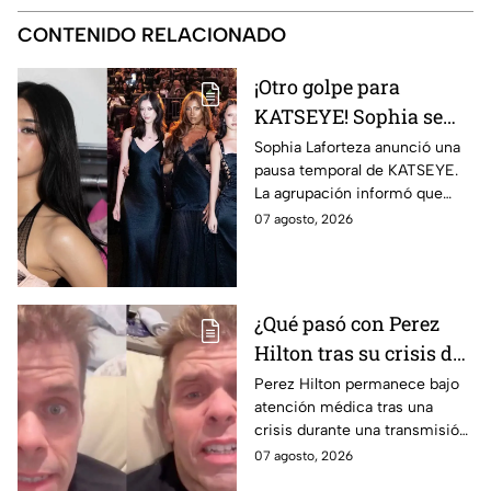
CONTENIDO RELACIONADO
¡Otro golpe para
KATSEYE! Sophia se
aleja del grupo seis
Sophia Laforteza anunció una
pausa temporal de KATSEYE.
meses después de la
La agrupación informó que
salida de Manon; solo
priorizarán su salud y
07 agosto, 2026
quedan cuatro
recuperación. Aquí todos los
integrantes activas
detalles.
¿Qué pasó con Perez
Hilton tras su crisis de
salud en vivo? Su
Perez Hilton permanece bajo
atención médica tras una
familia revela nuevos
crisis durante una transmisión
detalles sobre su
en vivo; su familia informó
07 agosto, 2026
recuperación | VIDEO
avances en su recuperación.