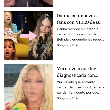
Danna conmueve a
fans con VIDEO de su
infancia cantando una
Danna recordó su infancia
cantando una canción de
canción de Belinda y
Belinda y encendió las redes
estrena adelanto de ‘La
antes del estreno de su
06 agosto, 2026
dolce vita’
esperada colaboración
musical.
Yuri revela que fue
diagnosticada con
cáncer de intestino y
Yuri reveló que enfrentó
cáncer de intestino durante la
habla sobre el hábito
pandemia y contó por qué
que relaciona con su
considera que un hábito pudo
05 agosto, 2026
salud
afectar su salud. Aquí los
detalles.