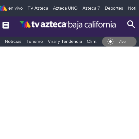
en vivo
TV Azteca
Azteca UNO
Azteca 7
Deportes
Notic
Noticias
Turismo
Viral y Tendencia
Clima
Deportes
Espec
En Vivo