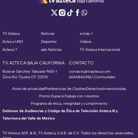
TV Azteca
Noticias
a más +
Azteca UNO
Deportes
Videos
Azteca 7
adn Noticias
TV Azteca Internacional
TV AZTECA BAJA CALIFORNIA
CONTACTO
Bulevar Sánchez Taboada 9651-1
contacto@tvazteca.com
Zona Río Tijuana CP. 22010
6646862456 | Conmutador
Aviso de privacidad
Preferencias de Cookies
Derechos
Inversionistas
Promo Espacio
Trabaja con nosotros
Programa de ética, integridad y cumplimiento
Defensor de Audiencias y Código de Ética de Televisión Azteca III y
Televisora del Valle de México
TV Azteca, M.R. & ©, TV Azteca, S.A.B. de C.V. Todos los derechos reservados,