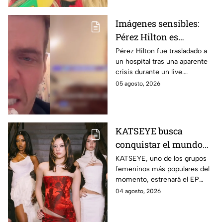
Imágenes sensibles:
Pérez Hilton es
hospitalizado tras
Pérez Hilton fue trasladado a
un hospital tras una aparente
aparente crisis durante
crisis durante un live.
transmisión en vivo |
Autoridades acudieron a su
05 agosto, 2026
VIDEO
domicilio en Miami.
KATSEYE busca
conquistar el mundo
con nueva música y
KATSEYE, uno de los grupos
femeninos más populares del
documental; crece la
momento, estrenará el EP
incógnita sobre el
‘WILD’ y el documental ‘WILD
04 agosto, 2026
regreso de Manon |
HEARTS’ en agosto. Aquí los
VIDEO
detalles.