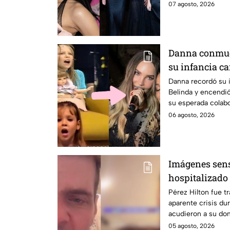
07 agosto, 2026
Danna conmue
su infancia c
Belinda y estr
Danna recordó su 
Belinda y encendió
vita’
su esperada colabo
06 agosto, 2026
Imágenes sensi
hospitalizado 
durante trans
Pérez Hilton fue tr
aparente crisis du
acudieron a su dom
05 agosto, 2026