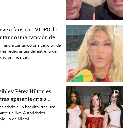
ve a fans con VIDEO de
antando una canción de
ena adelanto de ‘La dolce
infancia cantando una canción de
 las redes antes del estreno de
ración musical.
bles: Pérez Hilton es
tras aparente crisis
misión en vivo | VIDEO
asladado a un hospital tras una
rante un live. Autoridades
icilio en Miami.