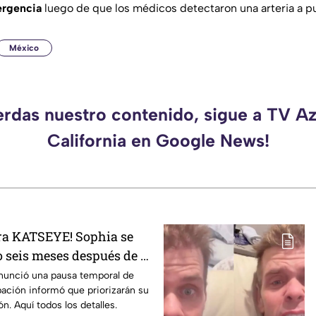
ergencia
luego de que los médicos detectaron una arteria a p
México
erdas nuestro contenido, sigue a TV A
California en Google News!
ara KATSEYE! Sophia se
o seis meses después de la
on; solo quedan cuatro
anunció una pausa temporal de
ación informó que priorizarán su
tivas
n. Aquí todos los detalles.