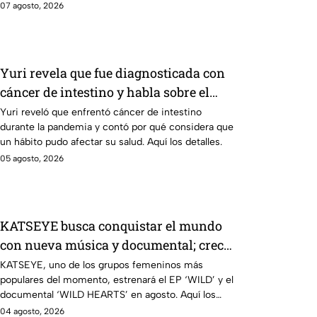
07 agosto, 2026
Yuri revela que fue diagnosticada con
cáncer de intestino y habla sobre el
hábito que relaciona con su salud
Yuri reveló que enfrentó cáncer de intestino
durante la pandemia y contó por qué considera que
un hábito pudo afectar su salud. Aquí los detalles.
05 agosto, 2026
KATSEYE busca conquistar el mundo
con nueva música y documental; crece
la incógnita sobre el regreso de Manon |
KATSEYE, uno de los grupos femeninos más
populares del momento, estrenará el EP ‘WILD’ y el
VIDEO
documental ‘WILD HEARTS’ en agosto. Aquí los
detalles.
04 agosto, 2026