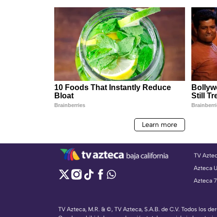
TV Azte
Azteca 
Azteca 7
TV Azteca, M.R. & ©, TV Azteca, S.A.B. de C.V. Todos los d