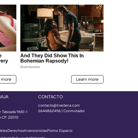
BAJA
CONTACTO
contacto@tvazteca.com
6646862456 | Conmutador
z Taboada 9651-1
a CP. 22010
okies
Derechos
Inversionistas
Promo Espacio