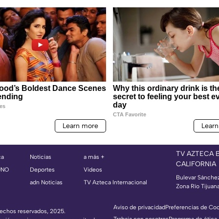
TV AZTECA 
ca
Noticias
a más +
CALIFORNIA
UNO
Deportes
Videos
Bulevar Sánche
adn Noticias
TV Azteca Internacional
Zona Río Tijuan
Aviso de privacidad
Preferencias de Co
erechos reservados, 2025.