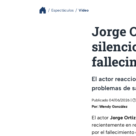
Espectáculos
Video
Jorge O
silenci
falleci
El actor reaccio
problemas de sa
Publicado 04/06/2026 | 🕑
Por:
Wendy González
El actor
Jorge Ortiz
recientemente en red
por el fallecimient