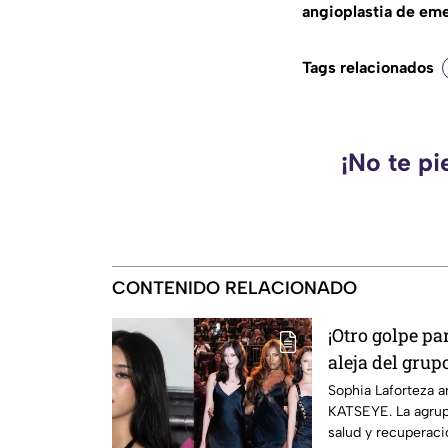
angioplastia de em
Tags relacionados
¡No te pi
CONTENIDO RELACIONADO
¡Otro golpe p
aleja del grup
salida de Man
Sophia Laforteza 
KATSEYE. La agrup
integrantes ac
salud y recuperació