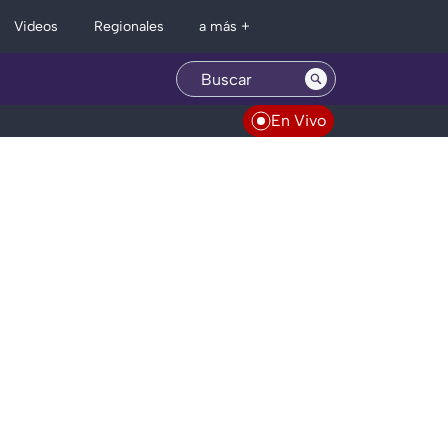
Regionales
Videos
a más +
En Vivo