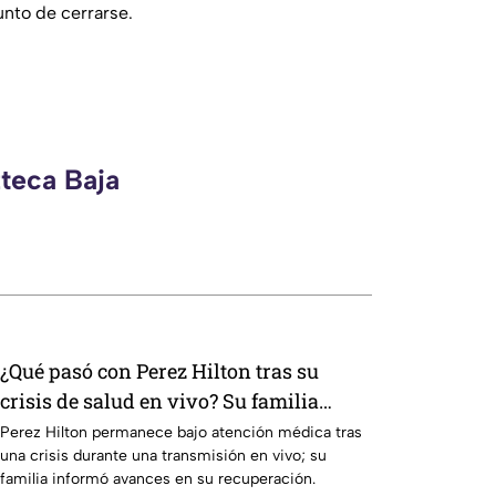
unto de cerrarse.
zteca Baja
¿Qué pasó con Perez Hilton tras su
crisis de salud en vivo? Su familia
revela nuevos detalles sobre su
Perez Hilton permanece bajo atención médica tras
una crisis durante una transmisión en vivo; su
recuperación | VIDEO
familia informó avances en su recuperación.