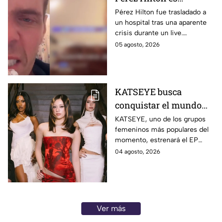
hospitalizado tras
Pérez Hilton fue trasladado a
un hospital tras una aparente
aparente crisis durante
crisis durante un live.
transmisión en vivo |
Autoridades acudieron a su
05 agosto, 2026
VIDEO
domicilio en Miami.
KATSEYE busca
conquistar el mundo
con nueva música y
KATSEYE, uno de los grupos
femeninos más populares del
documental; crece la
momento, estrenará el EP
incógnita sobre el
‘WILD’ y el documental ‘WILD
04 agosto, 2026
regreso de Manon |
HEARTS’ en agosto. Aquí los
VIDEO
detalles.
Ver más