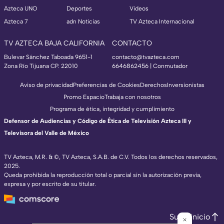
Azteca UNO
Deportes
Videos
Azteca 7
adn Noticias
TV Azteca Internacional
TV AZTECA BAJA CALIFORNIA
CONTACTO
Bulevar Sánchez Taboada 9651-1
contacto@tvazteca.com
Zona Río Tijuana CP. 22010
6646862456 | Conmutador
Aviso de privacidad
Preferencias de Cookies
Derechos
Inversionistas
Promo Espacio
Trabaja con nosotros
Programa de ética, integridad y cumplimiento
Defensor de Audiencias y Código de Ética de Televisión Azteca III y
Televisora del Valle de México
TV Azteca, M.R. & ©, TV Azteca, S.A.B. de C.V. Todos los derechos reservados,
2025.
Queda prohibida la reproducción total o parcial sin la autorización previa,
expresa y por escrito de su titular.
Subir inicio