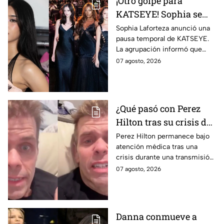
¡Otro golpe para
KATSEYE! Sophia se
aleja del grupo seis
Sophia Laforteza anunció una
pausa temporal de KATSEYE.
meses después de la
La agrupación informó que
salida de Manon; solo
priorizarán su salud y
07 agosto, 2026
quedan cuatro
recuperación. Aquí todos los
integrantes activas
detalles.
¿Qué pasó con Perez
Hilton tras su crisis de
salud en vivo? Su
Perez Hilton permanece bajo
atención médica tras una
familia revela nuevos
crisis durante una transmisión
detalles sobre su
en vivo; su familia informó
07 agosto, 2026
recuperación | VIDEO
avances en su recuperación.
Danna conmueve a