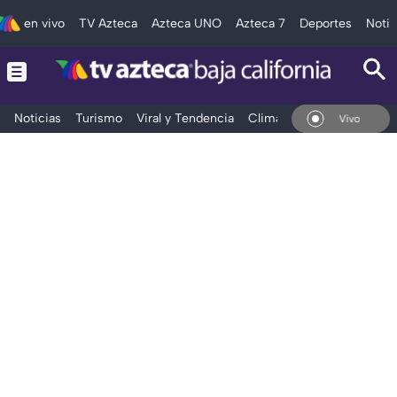
en vivo
TV Azteca
Azteca UNO
Azteca 7
Deportes
Notic
Noticias
Turismo
Viral y Tendencia
Clima
Deportes
Espec
En Vivo