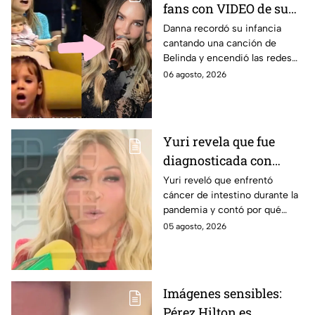
fans con VIDEO de su
infancia cantando una
Danna recordó su infancia
cantando una canción de
canción de Belinda y
Belinda y encendió las redes
estrena adelanto de ‘La
antes del estreno de su
06 agosto, 2026
dolce vita’
esperada colaboración
musical.
Yuri revela que fue
diagnosticada con
cáncer de intestino y
Yuri reveló que enfrentó
cáncer de intestino durante la
habla sobre el hábito
pandemia y contó por qué
que relaciona con su
considera que un hábito pudo
05 agosto, 2026
salud
afectar su salud. Aquí los
detalles.
Imágenes sensibles:
Pérez Hilton es