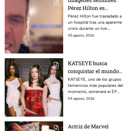
Imágenes sensibles:
Pérez Hilton es
hospitalizado tras
Pérez Hilton fue trasladado a
un hospital tras una aparente
aparente crisis durante
crisis durante un live.
transmisión en vivo |
Autoridades acudieron a su
05 agosto, 2026
VIDEO
domicilio en Miami.
KATSEYE busca
conquistar el mundo
con nueva música y
KATSEYE, uno de los grupos
femeninos más populares del
documental; crece la
momento, estrenará el EP
incógnita sobre el
‘WILD’ y el documental ‘WILD
04 agosto, 2026
regreso de Manon |
HEARTS’ en agosto. Aquí los
VIDEO
detalles.
Actriz de Marvel