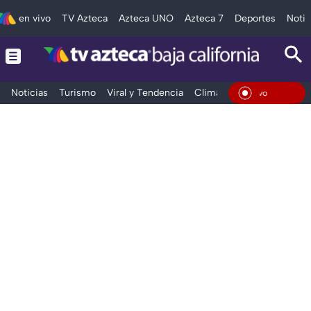
en vivo
TV Azteca
Azteca UNO
Azteca 7
Deportes
Notic
Noticias
Turismo
Viral y Tendencia
Clima
Deportes
Espec
En Vivo