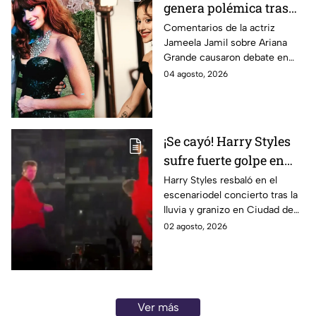
genera polémica tras
cuestionar la extrema
Comentarios de la actriz
Jameela Jamil sobre Ariana
delgadez de Ariana
Grande causaron debate en
Grande; ¿la cantante
redes, mientras el equipo de la
04 agosto, 2026
prepara una pausa en
cantante anunció una pausa
su carrera?
pública.
¡Se cayó! Harry Styles
sufre fuerte golpe en
pleno concierto en
Harry Styles resbaló en el
escenariodel concierto tras la
CDMX - VIDEO
lluvia y granizo en Ciudad de
México, pero siguió cantando
02 agosto, 2026
desde el suelo y se volvió viral.
Ver más