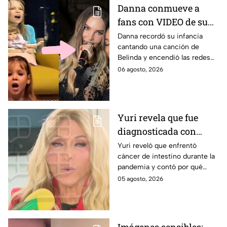
Danna conmueve a
fans con VIDEO de su
infancia cantando una
Danna recordó su infancia
cantando una canción de
canción de Belinda y
Belinda y encendió las redes
estrena adelanto de ‘La
antes del estreno de su
06 agosto, 2026
dolce vita’
esperada colaboración
musical.
Yuri revela que fue
diagnosticada con
cáncer de intestino y
Yuri reveló que enfrentó
cáncer de intestino durante la
habla sobre el hábito
pandemia y contó por qué
que relaciona con su
considera que un hábito pudo
05 agosto, 2026
salud
afectar su salud. Aquí los
detalles.