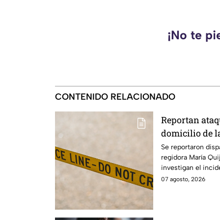
¡No te pi
CONTENIDO RELACIONADO
Reportan ataqu
domicilio de l
en Tecate; est
Se reportaron disp
regidora María Qui
investigan el inci
la zona.
07 agosto, 2026