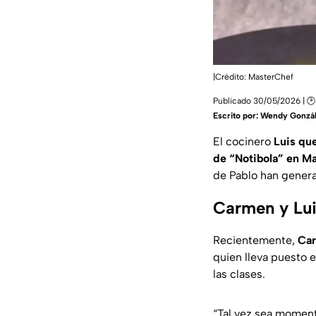
|Crédito: MasterChef
Publicado 30/05/2026 | 🕑
Escrito por:
Wendy Gonzá
El cocinero
Luis que
de “Notibola” en M
de Pablo han gener
Carmen y Lui
Recientemente,
Car
quien lleva puesto 
las clases.
“Tal vez sea moment