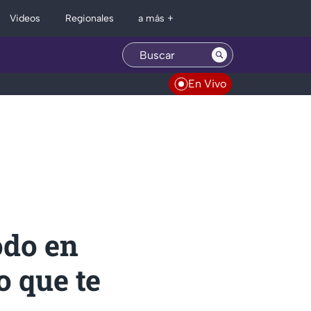
Regionales
Videos
a más +
En Vivo
odo en
 que te