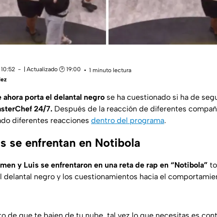
 10:52
| Actualizado 🕑 19:00
1 minuto lectura
lez
 ahora porta el delantal negro
se ha cuestionado si ha de segu
asterChef 24/7.
Después de la reacción de diferentes compañ
ado diferentes reacciones
dentro del programa
.
s se enfrentan en Notibola
men y Luis se enfrentaron en una reta de rap en “Notibola”
t
el delantal negro y los cuestionamientos hacia el comportam
o de que te bajen de tu nube, tal vez lo que necesitas es cont