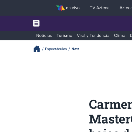
en vivo
TV Azteca
Aztec
Noticias
Turismo
Viral y Tendencia
Clima
D
Espectáculos
Nota
Carmen 
Master