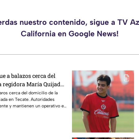
erdas nuestro contenido, sigue a TV A
California en Google News!
e a balazos cerca del
a regidora María Quijada
o se sabe
aros cerca del domicilio de la
jada en Tecate. Autoridades
dente y mantienen un operativo en