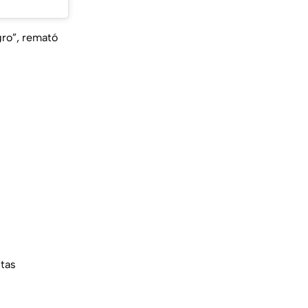
gro”, remató
utas