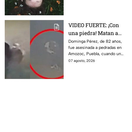
cierres de ciclo y cambios.
¿Estás listo?
VIDEO FUERTE: ¡Con
una piedra! Matan a
vendedora de cemitas
Dominga Pérez, de 82 años,
fue asesinada a pedradas en
de 82 años mientras iba
Amozoc, Puebla, cuando un
a su casa
sujeto le robó los 90 pesos
07 agosto, 2026
que ganó vendiendo cemitas.