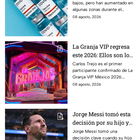
bajos, pero han aumentado en
zonas
algunas zonas durante el
verano. Conoce qué estados
08 agosto, 2026
registran actividad moderada y
alta del virus.
La Granja VIP regresa
este 2026: Ellos son los
famosos confirmados
Carlos Trejo es el primer
participante confirmado de La
hasta ahora
Granja VIP México 2026.
Conoce quiénes más se
08 agosto, 2026
sumarán y cuándo podría
comenzar el reality.
Jorge Messi tomó esta
decisión por su hijo y
terminó cambiando la
Jorge Messi tomó una
decisión clave cuando su hijo
historia del fútbol