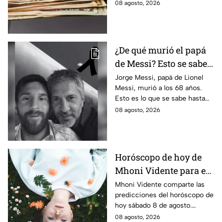
tus cambios, compras y
08 agosto, 2026
cruces fronterizos con
información actualizada.
¿De qué murió el papá
de Messi? Esto se sabe
sobre el fallecimiento
Jorge Messi, papá de Lionel
Messi, murió a los 68 años.
de Jorge Messi
Esto es lo que se sabe hasta
ahora sobre su fallecimiento
08 agosto, 2026
que enluta al astro argentino.
Horóscopo de hoy de
Mhoni Vidente para el
sábado 8 de agosto
Mhoni Vidente comparte las
predicciones del horóscopo de
¡Cierre de ciclo!
hoy sábado 8 de agosto.
Descubre qué signos vivirán
08 agosto, 2026