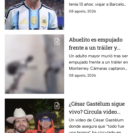
tenía 13 años: viajar a Barcelona
para buscar oportunidades
08 agosto, 2026
futbolísticas y tratar su
deficiencia hormonal.
Abuelito es empujado
frente a un tráiler y
muere atropellado; el
Un adulto mayor murió tras ser
empujado frente a un tráiler en
agresor escapó |
Monterrey. Cámaras captaron
IMÁGENES SENSIBLES
el momento y autoridades
08 agosto, 2026
buscan al presunto agresor.
¿César Gastélum sigue
vivo? Circula video
donde afirma que “todo
Un video de César Gastélum
donde asegura que “todo fue
fue una broma”
una broma” ha circulado en