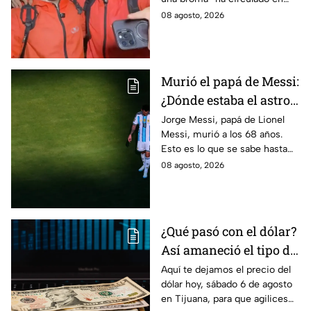
redes sociales tras su muerte
08 agosto, 2026
y desatado dudas entre sobre
lo ocurrido.
Murió el papá de Messi:
¿Dónde estaba el astro
argentino al conocer la
Jorge Messi, papá de Lionel
Messi, murió a los 68 años.
noticia?
Esto es lo que se sabe hasta
ahora sobre su fallecimiento y
08 agosto, 2026
el duro golpe para el astro
argentino.
¿Qué pasó con el dólar?
Así amaneció el tipo de
cambio hoy sábado 8 de
Aquí te dejamos el precio del
dólar hoy, sábado 6 de agosto
agosto en Tijuana
en Tijuana, para que agilices