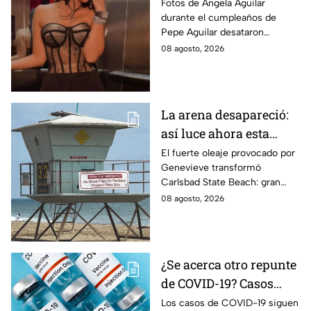
Aguilar desatan
Fotos de Ángela Aguilar
durante el cumpleaños de
rumores en redes
Pepe Aguilar desataron
sociales
rumores sobre un posible
08 agosto, 2026
embarazo, pero la cantante no
ha confirmado la noticia.
La arena desapareció:
así luce ahora esta
popular playa de
El fuerte oleaje provocado por
Genevieve transformó
California tras los
Carlsbad State Beach: gran
efectos de Genevieve
parte de la arena desapareció y
08 agosto, 2026
dejó expuestas zonas rocosas.
¿Se acerca otro repunte
de COVID-19? Casos
aumentan en estas
Los casos de COVID-19 siguen