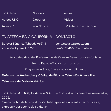
TV Azteca
Noticias
a más +
Azteca UNO
Deportes
Videos
Azteca 7
adn Noticias
TV Azteca Internacional
TV AZTECA BAJA CALIFORNIA
CONTACTO
Bulevar Sánchez Taboada 9651-1
contacto@tvazteca.com
Zona Río Tijuana CP. 22010
6646862456 | Conmutador
Aviso de privacidad
Preferencias de Cookies
Derechos
Inversionistas
Promo Espacio
Trabaja con nosotros
Programa de ética, integridad y cumplimiento
Defensor de Audiencias y Código de Ética de Televisión Azteca III y
Televisora del Valle de México
TV Azteca, M.R. & ©, TV Azteca, S.A.B. de C.V. Todos los derechos reservados,
2025.
Queda prohibida la reproducción total o parcial sin la autorización previa,
expresa y por escrito de su titular.