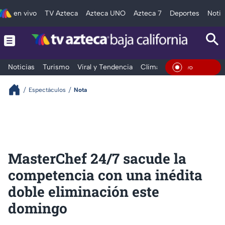
en vivo
TV Azteca
Azteca UNO
Azteca 7
Deportes
Notic
Noticias
Turismo
Viral y Tendencia
Clima
Deportes
Espec
En Viv
Espectáculos
Nota
MasterChef 24/7 sacude la
competencia con una inédita
doble eliminación este
domingo