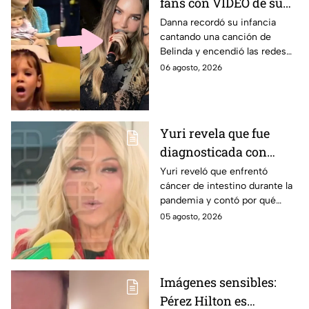
fans con VIDEO de su
infancia cantando una
Danna recordó su infancia
cantando una canción de
canción de Belinda y
Belinda y encendió las redes
estrena adelanto de ‘La
antes del estreno de su
06 agosto, 2026
dolce vita’
esperada colaboración
musical.
Yuri revela que fue
diagnosticada con
cáncer de intestino y
Yuri reveló que enfrentó
cáncer de intestino durante la
habla sobre el hábito
pandemia y contó por qué
que relaciona con su
considera que un hábito pudo
05 agosto, 2026
salud
afectar su salud. Aquí los
detalles.
Imágenes sensibles:
Pérez Hilton es