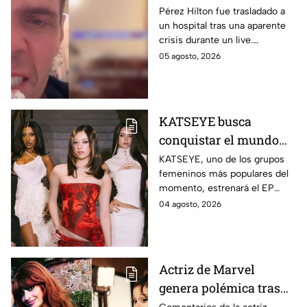
hospitalizado tras
Pérez Hilton fue trasladado a
un hospital tras una aparente
aparente crisis durante
crisis durante un live.
transmisión en vivo |
Autoridades acudieron a su
05 agosto, 2026
VIDEO
domicilio en Miami.
KATSEYE busca
conquistar el mundo
con nueva música y
KATSEYE, uno de los grupos
femeninos más populares del
documental; crece la
momento, estrenará el EP
incógnita sobre el
‘WILD’ y el documental ‘WILD
04 agosto, 2026
regreso de Manon |
HEARTS’ en agosto. Aquí los
VIDEO
detalles.
Actriz de Marvel
genera polémica tras
cuestionar la extrema