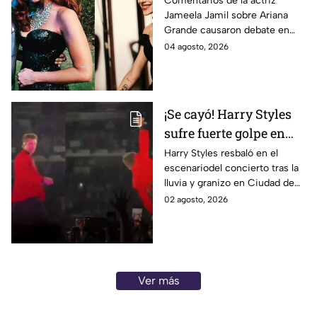
Comentarios de la actriz
Jameela Jamil sobre Ariana
delgadez de Ariana
Grande causaron debate en
Grande; ¿la cantante
redes, mientras el equipo de la
04 agosto, 2026
prepara una pausa en
cantante anunció una pausa
su carrera?
pública.
¡Se cayó! Harry Styles
sufre fuerte golpe en
pleno concierto en
Harry Styles resbaló en el
escenariodel concierto tras la
CDMX - VIDEO
lluvia y granizo en Ciudad de
México, pero siguió cantando
02 agosto, 2026
desde el suelo y se volvió viral.
Ver más