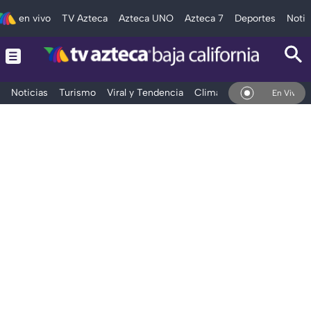
en vivo
TV Azteca
Azteca UNO
Azteca 7
Deportes
Notic
Noticias
Turismo
Viral y Tendencia
Clima
Deportes
Espec
En Vivo