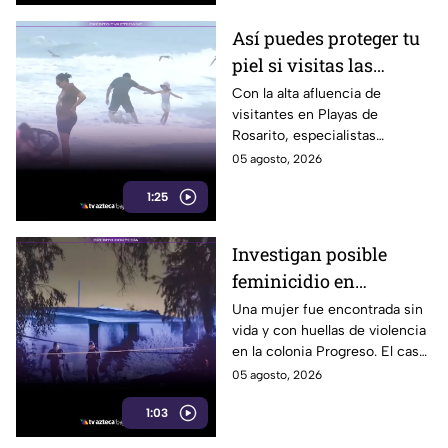
Así puedes proteger tu
piel si visitas las
playas de Rosarito
Con la alta afluencia de
visitantes en Playas de
durante el verano
Rosarito, especialistas
recomiendan reaplicar
05 agosto, 2026
protector solar cada dos horas
1:25
y utilizar uno con FPS 30 o
superior.
Investigan posible
feminicidio en
Mexicali; hallan a una
Una mujer fue encontrada sin
vida y con huellas de violencia
mujer sin vida con
en la colonia Progreso. El caso
huellas de violencia
es investigado como un
05 agosto, 2026
posible feminicidio y no hay
1:03
detenidos.