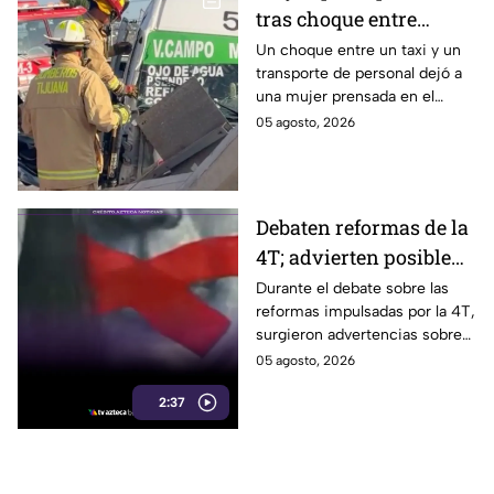
tras choque entre
transporte público y de
Un choque entre un taxi y un
transporte de personal dejó a
personal en Tijuana
una mujer prensada en el
bulevar Insurgentes, a la altura
05 agosto, 2026
de Macroplaza, en Tijuana.
Debaten reformas de la
4T; advierten posible
control sobre la
Durante el debate sobre las
reformas impulsadas por la 4T,
información y voces
surgieron advertencias sobre
críticas
un posible impacto en la
05 agosto, 2026
libertad de expresión y el
2:37
acceso a la información.