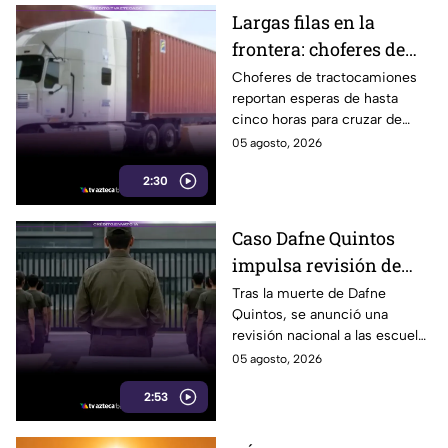
Largas filas en la
frontera: choferes de
carga esperan hasta
Choferes de tractocamiones
reportan esperas de hasta
cinco horas para
cinco horas para cruzar de
cruzar a EE. UU.
Tijuana a Estados Unidos y
05 agosto, 2026
piden reforzar las medidas de
2:30
movilidad en la frontera.
Caso Dafne Quintos
impulsa revisión de
escuelas militarizadas;
Tras la muerte de Dafne
Quintos, se anunció una
padres en Tijuana
revisión nacional a las escuelas
exigen supervisión
militarizadas; en Tijuana
05 agosto, 2026
padres también solicitan
2:53
inspecciones.