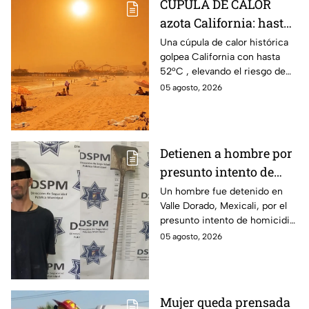
CÚPULA DE CALOR
azota California: hasta
52°C en estas zonas ⚠️
Una cúpula de calor histórica
golpea California con hasta
52°C , elevando el riesgo de
incendios, así que tomas
05 agosto, 2026
precauciones con esta ola.
Detienen a hombre por
presunto intento de
homicidio con una pala
Un hombre fue detenido en
Valle Dorado, Mexicali, por el
en Mexicali; habría
presunto intento de homicidio
atacado a otro mientras
de otro con una pala. La
05 agosto, 2026
dormía
víctima sufrió lesiones en la
cabeza y el cuerpo.
Mujer queda prensada