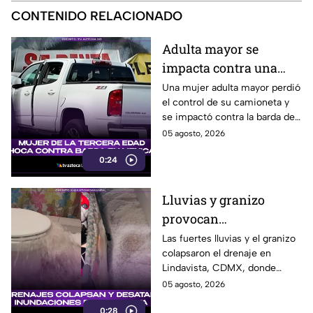
CONTENIDO RELACIONADO
Adulta mayor se
impacta contra una
barda tras perder el
Una mujer adulta mayor perdió
el control de su camioneta y
control de su
se impactó contra la barda de
camioneta en Mexicali
un predio en el cruce de las
05 agosto, 2026
calzadas Independencia y
0:24
López Mateos, en Mexicali.
Lluvias y granizo
provocan
inundaciones en
Las fuertes lluvias y el granizo
colapsaron el drenaje en
Lindavista; agua brota
Lindavista, CDMX, donde
de los escusados
vecinos reportaron
05 agosto, 2026
inundaciones y agua saliendo
0:28
por los escusados.