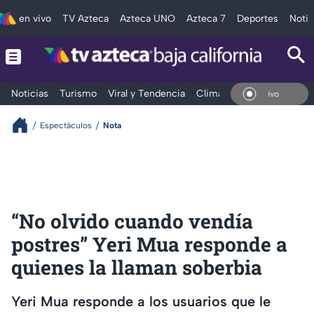
en vivo
TV Azteca
Azteca UNO
Azteca 7
Deportes
Notic
Noticias
Turismo
Viral y Tendencia
Clima
Deportes
Espec
En Vivo
Espectáculos
Nota
“No olvido cuando vendía
postres” Yeri Mua responde a
quienes la llaman soberbia
Yeri Mua responde a los usuarios que le