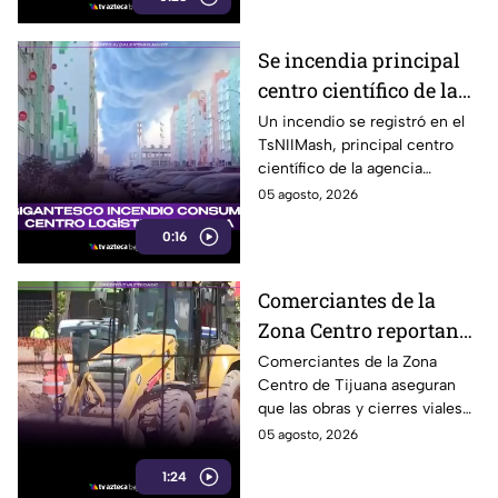
Se incendia principal
centro científico de la
agencia espacial rusa
Un incendio se registró en el
TsNIIMash, principal centro
Roscosmos
científico de la agencia
espacial rusa Roscosmos. El
05 agosto, 2026
humo fue visible a varios
0:16
kilómetros.
Comerciantes de la
Zona Centro reportan
caída de hasta 40% por
Comerciantes de la Zona
Centro de Tijuana aseguran
obras en avenida
que las obras y cierres viales
Revolución
en la avenida Revolución han
05 agosto, 2026
reducido hasta 40% la
1:24
afluencia de clientes.