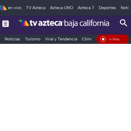
en vivo
TV Azteca
Azteca UNO
Azteca 7
Deportes
Notic
Noticias
Turismo
Viral y Tendencia
Clima
Deportes
Espec
En Vivo