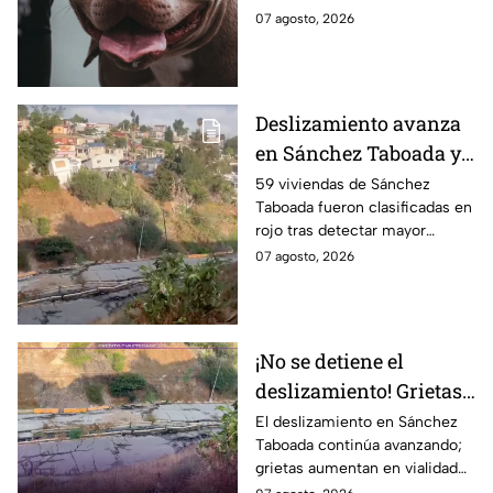
en Tijuana; así
bajo altas temperaturas en la
07 agosto, 2026
lograron rescatarlos
colonia El Florido, en Tijuana.
Deslizamiento avanza
en Sánchez Taboada y
pone en riesgo a 59
59 viviendas de Sánchez
Taboada fueron clasificadas en
viviendas; familias se
rojo tras detectar mayor
niegan a abandonar
avance de grietas y riesgo por
07 agosto, 2026
sus hogares ⚠️
deslizamiento. Aquí los
detalles.
¡No se detiene el
deslizamiento! Grietas
en Sánchez Taboada
El deslizamiento en Sánchez
Taboada continúa avanzando;
avanzan y aumentan
grietas aumentan en vialidad
riesgo para viviendas
Erídano y elevan riesgo para