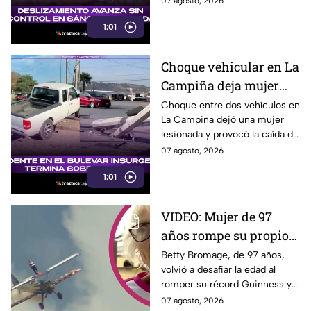
07 agosto, 2026
familias.
1:01
Choque vehicular en La
Campiña deja mujer
lesionada y derriba
Choque entre dos vehículos en
La Campiña dejó una mujer
postes hoy 7 de agosto
lesionada y provocó la caída de
postes hoy junto al bulevar
07 agosto, 2026
Insurgentes, en Tijuana.
1:01
VIDEO: Mujer de 97
años rompe su propio
Récord Guinness al
Betty Bromage, de 97 años,
volvió a desafiar la edad al
caminar sobre ala de
romper su récord Guinness y
avión en vuelo;
recaudar fondos para un
07 agosto, 2026
acababa de sufrir un