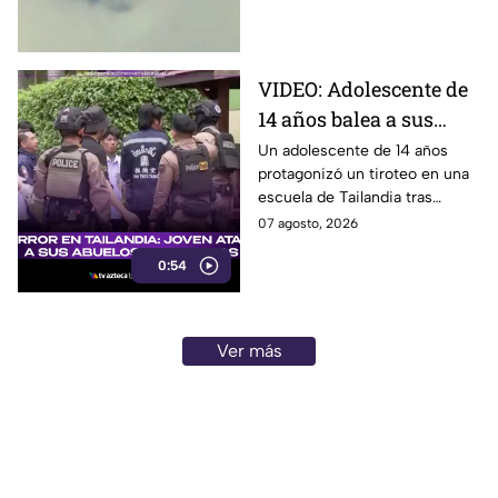
hospital. Aquí los detalles.
derrame cerebral.
VIDEO: Adolescente de
14 años balea a sus
abuelos y luego tirotea
Un adolescente de 14 años
protagonizó un tiroteo en una
su escuela, dejando
escuela de Tailandia tras
siete muertos y 15
presuntamente atacar primero
07 agosto, 2026
heridos
a sus abuelos.
0:54
Ver más