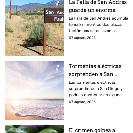
La Falla de San Andrés
guarda un enorme
peligro: estos datos
La Falla de San Andrés acumula
tensión mientras dos placas
explican el temor
tectónicas se deslizan a
científico
centímetros por año. Estos
07 agosto, 2026
datos explican por qué
preocupa a los científicos.
Tormentas eléctricas
sorprenden a San
Diego; autoridades
Las tormentas eléctricas
sorprendieron a San Diego y
advierten que
podrían continuar en algunas
continuarán durante el
zonas durante el fin de
07 agosto, 2026
fin de semana
semana, mientras también se
prevén temperaturas de hasta
35°C.
El crimen golpea al