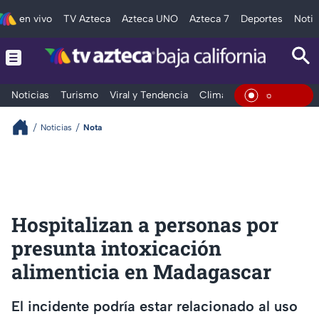
en vivo
TV Azteca
Azteca UNO
Azteca 7
Deportes
Notic
Noticias
Turismo
Viral y Tendencia
Clima
Deportes
Espec
En Viv
Noticias
Nota
Hospitalizan a personas por
presunta intoxicación
alimenticia en Madagascar
El incidente podría estar relacionado al uso