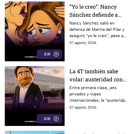
“Yo le creo”: Nancy
Sánchez defiende a
Marina del Pilar como
Nancy Sánchez salió en
defensa de Marina del Pilar y
si fuera su hija pese a
aseguró “yo le creo”, pese a
polémicas
los audios filtrados y las
07 agosto, 2026
polémicas que rodean a la
2:31
gobernadora.
La 4T también sabe
volar: austeridad con
sabor a primera clase
Entre primera clase, jets
privados y viajes
internacionales, la “austeridad”
de la 4T parece tener una
07 agosto, 2026
peculiar forma de hacer
2:31
maletas.