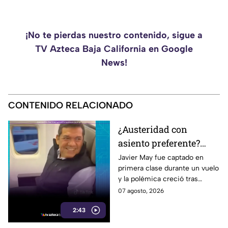
¡No te pierdas nuestro contenido, sigue a
TV Azteca Baja California en Google
News!
CONTENIDO RELACIONADO
¿Austeridad con
asiento preferente?
Captan a Javier May
Javier May fue captado en
primera clase durante un vuelo
sonriente en primera
y la polémica creció tras
clase y Morena le “jala
imágenes de un presunto reloj
07 agosto, 2026
las orejas”
de lujo. Morena reaccionó al
2:43
caso.