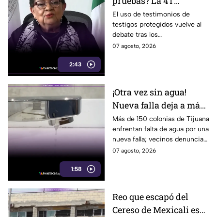
pruebas? La 4T
cuestiona a EU por
El uso de testimonios de
testigos protegidos vuelve al
testigos protegidos y el
debate tras los
caso Ángel Aguirre
cuestionamientos de la 4T a
07 agosto, 2026
revive el debate
EU y el caso de Ángel Aguirre.
2:43
¡Otra vez sin agua!
Nueva falla deja a más
de 150 colonias de
Más de 150 colonias de Tijuana
enfrentan falta de agua por una
Tijuana sin suministro
nueva falla; vecinos denuncian
cortes cada vez más
07 agosto, 2026
frecuentes.
1:58
Reo que escapó del
Cereso de Mexicali es