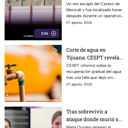
detenido tras horas de
Un reo escapó del Cereso de
Mexicali y fue localizado horas
operativo
después durante un operativo
desplegado por autoridades en
07 agosto, 2026
la ciudad.
2:26
Corte de agua en
Tijuana: CESPT revela
posible fecha de
CESPT informó sobre la
recuperación gradual del agua
recuperación tras
tras una falla que dejó sin
afectar a más de 150
servicio o con intermitencias a
07 agosto, 2026
colonias
más de 150 colonias de
Tijuana.
Tras sobrevivir a
ataque donde murió su
esposo, regidora María
María Quijano regresó al