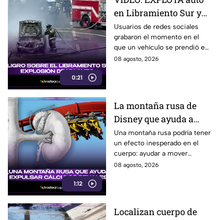
en Libramiento Sur y
ocasiona fuerte tráfico
Usuarios de redes sociales
grabaron el momento en el
en Tijuana este sábado;
que un vehículo se prendió en
cerca de 5 y 10
llamas sobre el Libramiento, lo
08 agosto, 2026
que ocasionó tráfico pesado
0:21
en esa parte de Tijuana.
La montaña rusa de
Disney que ayuda a
expulsar cálculos
Una montaña rusa podría tener
un efecto inesperado en el
renales, según estudio
cuerpo: ayudar a mover
pequeños cálculos renales
08 agosto, 2026
1:12
Localizan cuerpo de