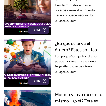
nos parecen tan
Desde miniaturas hasta
objetos diminutos, nuestro
adorables
cerebro puede asociar lo
pequeño con ternura,
08 agosto, 2026
seguridad y placer. Esta es la
0:53
razón detrás de esa atracción.
¿En qué se te va el
dinero? Estos son los
gastos hormiga que
Los pequeños gastos diarios
pueden convertirse en una
pueden vaciar tu
fuga silenciosa de dinero.
bolsillo
Identificar los llamados gastos
08 agosto, 2026
hormiga puede ayudarte a
0:55
cuidar tus finanzas.
Magma y lava no son lo
mismo… ¿o sí? Esta es