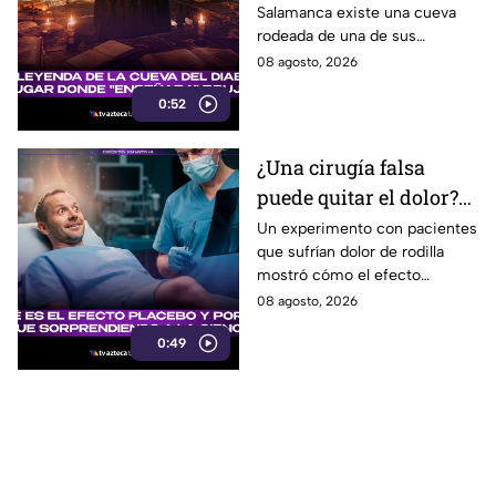
Salamanca existe una cueva
enseñaba magia en
rodeada de una de sus
España
leyendas más famosas: se dice
08 agosto, 2026
que el Diablo impartía clases
0:52
secretas de magia y
adivinación.
¿Una cirugía falsa
puede quitar el dolor?
El sorprendente
Un experimento con pacientes
que sufrían dolor de rodilla
experimento que reveló
mostró cómo el efecto
el poder del placebo
placebo puede provocar
08 agosto, 2026
mejoras reales, incluso sin una
0:49
cirugía efectiva.