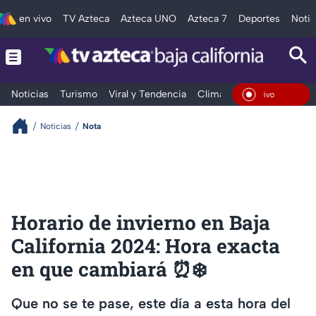
en vivo
TV Azteca
Azteca UNO
Azteca 7
Deportes
Notic
Noticias
Turismo
Viral y Tendencia
Clima
Deportes
Espec
En Viv
Noticias
Nota
Horario de invierno en Baja
California 2024: Hora exacta
en que cambiará ⏰❄️
Que no se te pase, este día a esta hora del