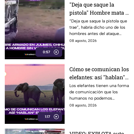
"Deja que saque la
pistola" Hombre mata a
padre y hiere a su hijo
“Deja que saque la pistola que
trae”, habría dicho uno de los
por supuestamente
hombres antes del ataque
invador un camino
armado en Julimes, Chihuahua
08 agosto, 2026
que mató a Armando Ordóñez.
0:57
Cómo se comunican los
elefantes: así "hablan"
entre ellos
Los elefantes tienen una forma
de comunicación que los
humanos no podemos
escuchar, ellos “hablan” de una
08 agosto, 2026
forma muy diferente, así que
1:17
te invitamos a ver el video.
VIDEO: EXPLOTA auto