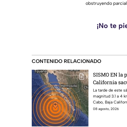
obstruyendo parcialm
¡No te pi
CONTENIDO RELACIONADO
SISMO EN la p
California sa
La tarde de este s
magnitud 3.1 a 4 k
Cabo, Baja Califor
08 agosto, 2026