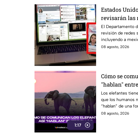
Estados Unido
revisarán las 
mexicanos que 
El Departamento d
revisión de redes 
incluyendo a mexi
08 agosto, 2026
Cómo se comun
"hablan" entre
Los elefantes tie
que los humanos n
“hablan” de una fo
invitamos a ver el 
08 agosto, 2026
1:17