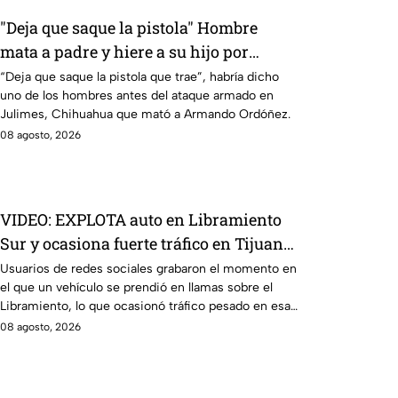
"Deja que saque la pistola" Hombre
mata a padre y hiere a su hijo por
supuestamente invadir un camino
“Deja que saque la pistola que trae”, habría dicho
uno de los hombres antes del ataque armado en
Julimes, Chihuahua que mató a Armando Ordóñez.
08 agosto, 2026
VIDEO: EXPLOTA auto en Libramiento
Sur y ocasiona fuerte tráfico en Tijuana
este sábado; cerca de 5 y 10
Usuarios de redes sociales grabaron el momento en
el que un vehículo se prendió en llamas sobre el
Libramiento, lo que ocasionó tráfico pesado en esa
parte de Tijuana.
08 agosto, 2026