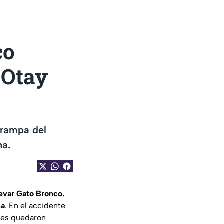
co
 Otay
 rampa del
na.
levar Gato Bronco
,
na
. En el accidente
ales quedaron