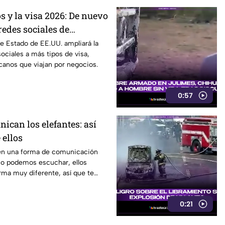
s y la visa 2026: De nuevo
redes sociales de
viaje a este país
e Estado de EE.UU. ampliará la
sociales a más tipos de visa,
canos que viajan por negocios.
0:57
ican los elefantes: así
 ellos
nen una forma de comunicación
o podemos escuchar, ellos
rma muy diferente, así que te
video.
0:21