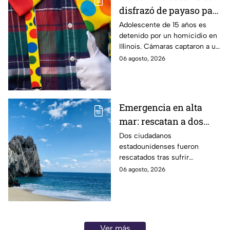
disfrazó de payaso para
quitarle la vida a un
Adolescente de 15 años es
detenido por un homicidio en
abuelito
Illinois. Cámaras captaron a un
supuesto sospechoso con
06 agosto, 2026
disfraz de payaso. Aquí te
infomamos.
Emergencia en alta
mar: rescatan a dos
turistas tras sufrir
Dos ciudadanos
estadounidenses fueron
problemas de salud en
rescatados tras sufrir
aguas de Los Cabos
emergencias médicas a bordo
06 agosto, 2026
de embarcaciones frente a
Punta Ballena y Palmilla, en Los
Cabos.
Ver más