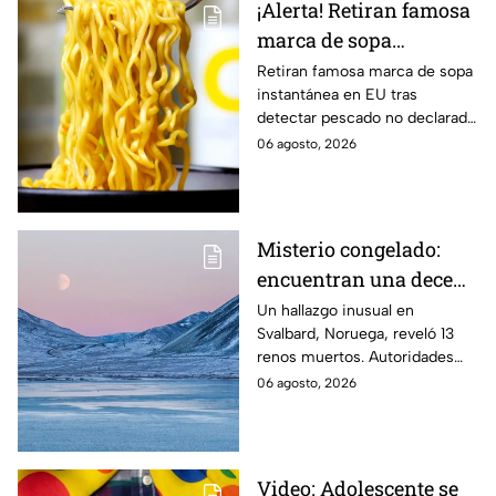
¡Alerta! Retiran famosa
marca de sopa
instantánea por riesgo
Retiran famosa marca de sopa
instantánea en EU tras
de reacciones mortales
detectar pescado no declarado
en la etiqueta, lo que podría
06 agosto, 2026
causar reacciones graves. Te
informamos.
Misterio congelado:
encuentran una decena
de renos muertos en
Un hallazgo inusual en
Svalbard, Noruega, reveló 13
una zona del Ártico
renos muertos. Autoridades
investigan las causas y piden
06 agosto, 2026
reportar nuevos cadáveres.
Video: Adolescente se