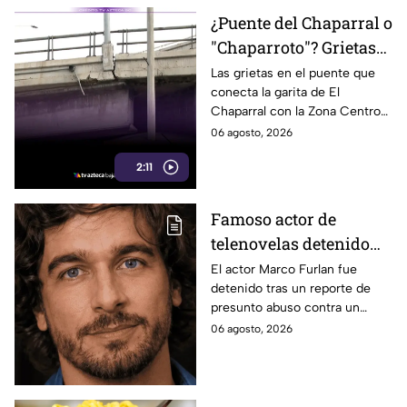
¿Puente del Chaparral o
"Chaparroto"? Grietas
preocupan a miles de
Las grietas en el puente que
conecta la garita de El
automovilistas en
Chaparral con la Zona Centro
Tijuana
preocupan a miles de
06 agosto, 2026
automovilistas que lo usan a
2:11
diario. Te informamos.
Famoso actor de
telenovelas detenido
por presunto abuso de
El actor Marco Furlan fue
detenido tras un reporte de
un menor de 5 años;
presunto abuso contra un
dijo que lo confundió
menor durante una fiesta;
06 agosto, 2026
con su novia
autoridades investigan el caso.