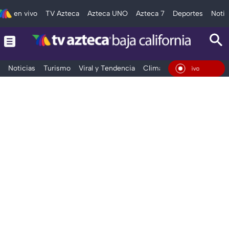
en vivo
TV Azteca
Azteca UNO
Azteca 7
Deportes
Notic
Noticias
Turismo
Viral y Tendencia
Clima
Deportes
Espec
En Vivo