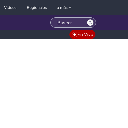
Regionales
Videos
a más +
En Vivo