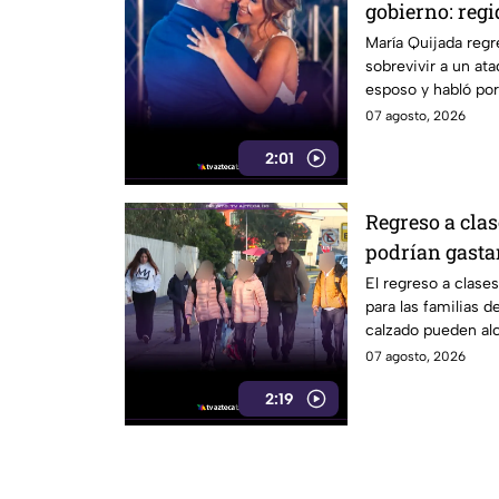
gobierno: regi
Cabildo tras s
María Quijada regr
sobrevivir a un at
armado
esposo y habló por
07 agosto, 2026
2:01
Regreso a clas
podrían gastar
uniformes y c
El regreso a clase
para las familias 
calzado pueden alc
07 agosto, 2026
2:19