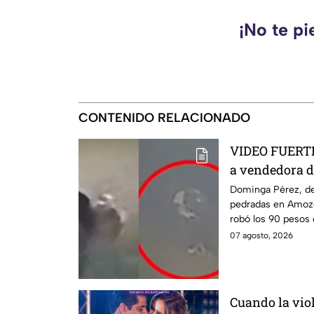
¡No te pi
CONTENIDO RELACIONADO
VIDEO FUERTE:
a vendedora d
mientras iba a
Dominga Pérez, de
pedradas en Amozo
robó los 90 pesos
07 agosto, 2026
Cuando la vio