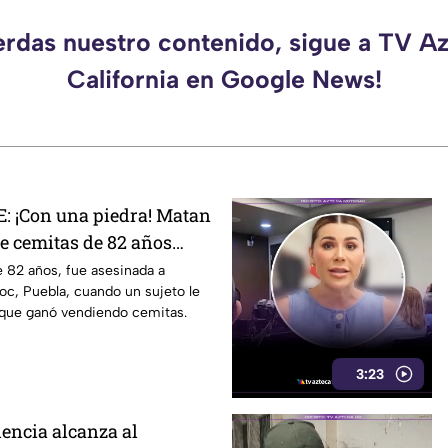
erdas nuestro contenido, sigue a TV A
California en Google News!
 ¡Con una piedra! Matan
e cemitas de 82 años
 su casa
 82 años, fue asesinada a
c, Puebla, cuando un sujeto le
 que ganó vendiendo cemitas.
3:23
lencia alcanza al