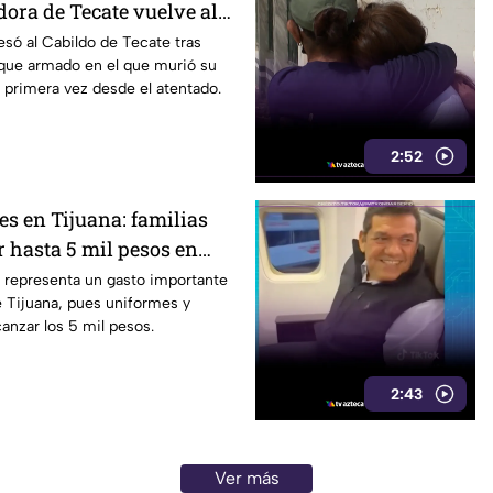
dora de Tecate vuelve al
obrevivir a un ataque
esó al Cabildo de Tecate tras
aque armado en el que murió su
 primera vez desde el atentado.
2:52
es en Tijuana: familias
 hasta 5 mil pesos en
alzado
s representa un gasto importante
de Tijuana, pues uniformes y
anzar los 5 mil pesos.
2:43
Ver más