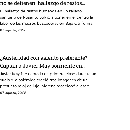
no se detienen: hallazgo de restos
humanos reaviva la preocupación
El hallazgo de restos humanos en un relleno
sanitario de Rosarito volvió a poner en el centro la
labor de las madres buscadoras en Baja California.
07 agosto, 2026
¿Austeridad con asiento preferente?
Captan a Javier May sonriente en
primera clase y Morena le “jala las
Javier May fue captado en primera clase durante un
vuelo y la polémica creció tras imágenes de un
orejas”
presunto reloj de lujo. Morena reaccionó al caso.
07 agosto, 2026