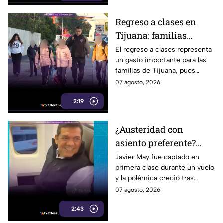
Regreso a clases en
Tijuana: familias
podrían gastar hasta 5
El regreso a clases representa
un gasto importante para las
mil pesos en uniformes
familias de Tijuana, pues
y calzado
uniformes y calzado pueden
07 agosto, 2026
alcanzar los 5 mil pesos.
2:19
¿Austeridad con
asiento preferente?
Captan a Javier May
Javier May fue captado en
primera clase durante un vuelo
sonriente en primera
y la polémica creció tras
clase y Morena le “jala
imágenes de un presunto reloj
07 agosto, 2026
las orejas”
de lujo. Morena reaccionó al
2:43
caso.