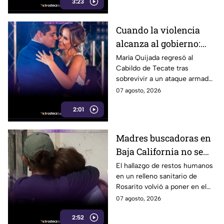
3:23
Ariel Mendívil.
Cuando la violencia
alcanza al gobierno:
regidora de Tecate
María Quijada regresó al
Cabildo de Tecate tras
vuelve al Cabildo tras
sobrevivir a un ataque armado
sobrevivir a un ataque
en el que murió su esposo y
07 agosto, 2026
armado
habló por primera vez desde el
2:01
atentado.
Madres buscadoras en
Baja California no se
detienen: hallazgo de
El hallazgo de restos humanos
en un relleno sanitario de
restos humanos
Rosarito volvió a poner en el
reaviva la
centro la labor de las madres
07 agosto, 2026
preocupación
buscadoras en Baja California.
2:52