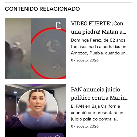
CONTENIDO RELACIONADO
VIDEO FUERTE: ¡Con
una piedra! Matan a
vendedora de cemitas
Dominga Pérez, de 82 años,
fue asesinada a pedradas en
de 82 años mientras iba
Amozoc, Puebla, cuando un
a su casa
sujeto le robó los 90 pesos
07 agosto, 2026
que ganó vendiendo cemitas.
PAN anuncia juicio
político contra Marina
del Pilar y la fiscal de
El PAN en Baja California
anunció que presentará un
Baja California
juicio político contra la
gobernadora y la fiscal del
07 agosto, 2026
estado, tras el caso de Pedro