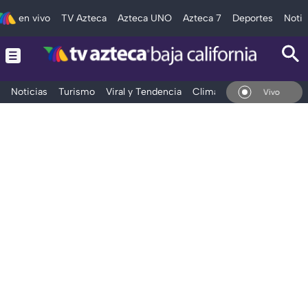
en vivo
TV Azteca
Azteca UNO
Azteca 7
Deportes
Notic
Noticias
Turismo
Viral y Tendencia
Clima
Deportes
Espec
En Vivo