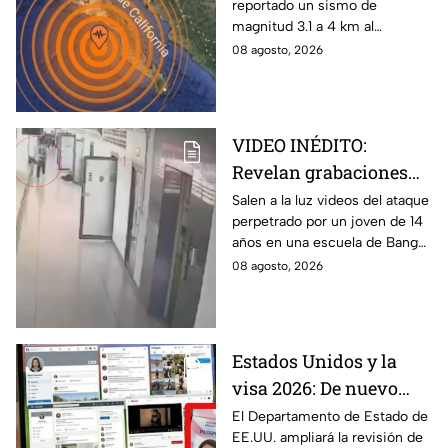
reportado un sismo de
Cabo
magnitud 3.1 a 4 km al
noroeste de San José del
08 agosto, 2026
Cabo, Baja California Sur; no
hay afectaciones.
VIDEO INÉDITO:
Revelan grabaciones
del tiroteo escolar que
Salen a la luz videos del ataque
perpetrado por un joven de 14
dejó múltiples víctimas
años en una escuela de Bang
Kruai, Tailandia. El saldo es de
08 agosto, 2026
múltiples víctimas y heridos.
Estados Unidos y la
visa 2026: De nuevo
revisarán las redes
El Departamento de Estado de
EE.UU. ampliará la revisión de
sociales de mexicanos