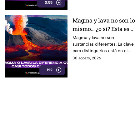
0:55
cuidar tus finanzas.
Magma y lava no son lo
mismo… ¿o sí? Esta es
la explicación
Magma y lava no son
sustancias diferentes. La clave
para distinguirlos está en el
lugar donde se encuentra el
08 agosto, 2026
material volcánico.
1:12