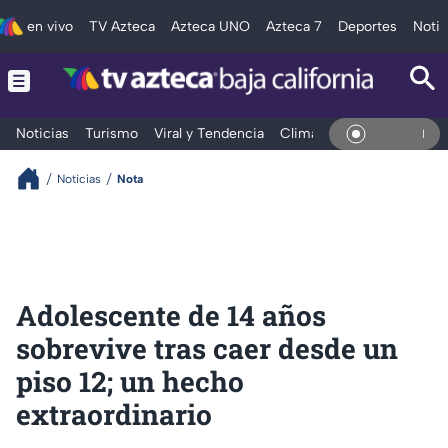
en vivo
TV Azteca
Azteca UNO
Azteca 7
Deportes
Notic
Noticias
Turismo
Viral y Tendencia
Clima
Deportes
Espec
En Vivo
Noticias
Nota
Adolescente de 14 años
sobrevive tras caer desde un
piso 12; un hecho
extraordinario