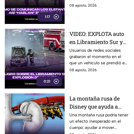
escuchar, ellos “hablan” de una
08 agosto, 2026
forma muy diferente, así que
1:17
te invitamos a ver el video.
VIDEO: EXPLOTA auto
en Libramiento Sur y
ocasiona fuerte tráfico
Usuarios de redes sociales
grabaron el momento en el
en Tijuana este sábado;
que un vehículo se prendió en
cerca de 5 y 10
llamas sobre el Libramiento, lo
08 agosto, 2026
que ocasionó tráfico pesado
0:21
en esa parte de Tijuana.
La montaña rusa de
Disney que ayuda a
expulsar cálculos
Una montaña rusa podría tener
un efecto inesperado en el
renales, según estudio
cuerpo: ayudar a mover
pequeños cálculos renales