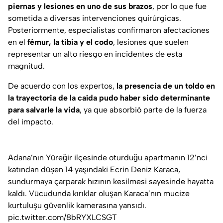
piernas y lesiones en uno de sus brazos
, por lo que fue
sometida a diversas intervenciones quirúrgicas.
Posteriormente, especialistas confirmaron afectaciones
en el
fémur, la tibia y el codo
, lesiones que suelen
representar un alto riesgo en incidentes de esta
magnitud.
De acuerdo con los expertos,
la presencia de un toldo en
la trayectoria de la caída pudo haber sido determinante
para salvarle la vida
, ya que absorbió parte de la fuerza
del impacto.
Adana’nın Yüreğir ilçesinde oturduğu apartmanın 12’nci
katından düşen 14 yaşındaki Ecrin Deniz Karaca,
sundurmaya çarparak hızının kesilmesi sayesinde hayatta
kaldı. Vücudunda kırıklar oluşan Karaca’nın mucize
kurtuluşu güvenlik kamerasına yansıdı.
pic.twitter.com/8bRYXLCSGT