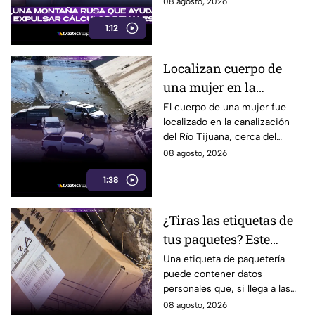
08 agosto, 2026
1:12
Localizan cuerpo de
una mujer en la
canalización del Río
El cuerpo de una mujer fue
localizado en la canalización
Tijuana; presentaba
del Río Tijuana, cerca del
quemaduras
cruce fronterizo, durante la
08 agosto, 2026
mañana del viernes 7 de
1:38
agosto.
¿Tiras las etiquetas de
tus paquetes? Este
pequeño descuido
Una etiqueta de paquetería
puede contener datos
podría ponerte en
personales que, si llega a las
riesgo en Tijuana
manos equivocadas, podrían
08 agosto, 2026