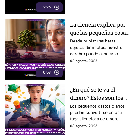
utilizarse para cometer fraude,
2:26
extorsión o robo de identidad.
La ciencia explica por
qué las pequeñas cosas
nos parecen tan
Desde miniaturas hasta
objetos diminutos, nuestro
adorables
cerebro puede asociar lo
pequeño con ternura,
08 agosto, 2026
seguridad y placer. Esta es la
0:53
razón detrás de esa atracción.
¿En qué se te va el
dinero? Estos son los
gastos hormiga que
Los pequeños gastos diarios
pueden convertirse en una
pueden vaciar tu
fuga silenciosa de dinero.
bolsillo
Identificar los llamados gastos
08 agosto, 2026
hormiga puede ayudarte a