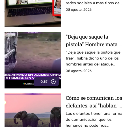
redes sociales a más tipos de
que viaje a este país
visa, incluyendo a mexicanos
08 agosto, 2026
que viajan por negocios.
"Deja que saque la
pistola" Hombre mata a
padre y hiere a su hijo
“Deja que saque la pistola que
trae”, habría dicho uno de los
por supuestamente
hombres antes del ataque
invadir un camino
armado en Julimes, Chihuahua
08 agosto, 2026
que mató a Armando Ordóñez.
0:57
Cómo se comunican los
elefantes: así "hablan"
entre ellos
Los elefantes tienen una forma
de comunicación que los
humanos no podemos