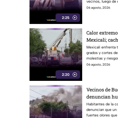
vecinos, luego de 
electrocutado.
06 agosto, 2026
2:25
Calor extremo
Mexicali; cach
por falta de el
Mexicali enfrenta 
grados y cortes de
molestias y riesgos
06 agosto, 2026
2:20
Vecinos de Bu
denuncian hum
crematorio qu
Habitantes de la c
denuncian que un
fuertes olores que 