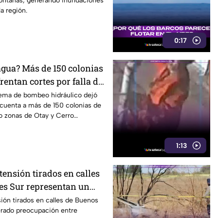
montañas, generando inundaciones
a región.
0:17
agua? Más de 150 colonias
rentan cortes por falla de
stema de bombeo hidráulico dejó
 cuenta a más de 150 colonias de
o zonas de Otay y Cerro
1:13
 tensión tirados en calles
es Sur representan un
eatones en Tijuana
sión tirados en calles de Buenos
erado preocupación entre