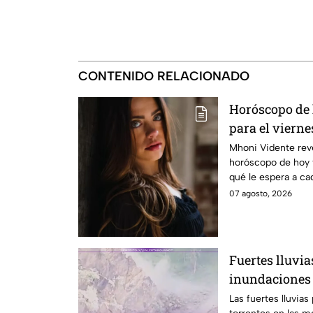
CONTENIDO RELACIONADO
Horóscopo de
para el viernes
Mhoni Vidente reve
horóscopo de hoy 
qué le espera a ca
informamos.
07 agosto, 2026
Fuertes lluvia
inundaciones 
montañosa
Las fuertes lluvia