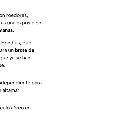
on roedores,
ras una exposición
manas.
V Hondius, que
tara un
brote de
 que ya se han
ue.
independiente para
n altamar.
culo aéreo en