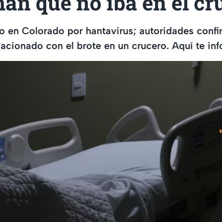
an que no iba en el cr
to en Colorado por hantavirus; autoridades confi
lacionado con el brote en un crucero. Aquí te i