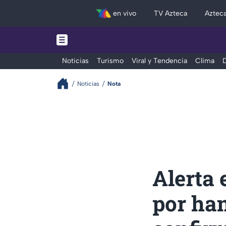
en vivo
TV Azteca
Aztec
Noticias
Turismo
Viral y Tendencia
Clima
D
Noticias
Nota
Alerta 
por han