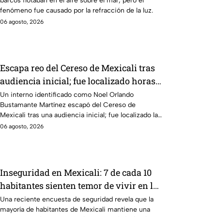
barcos flotaban en el aire sobre el mar, pero el
fenómeno fue causado por la refracción de la luz.
06 agosto, 2026
Escapa reo del Cereso de Mexicali tras
audiencia inicial; fue localizado horas
después
Un interno identificado como Noel Orlando
Bustamante Martínez escapó del Cereso de
Mexicali tras una audiencia inicial; fue localizado la
noche del miércoles.
06 agosto, 2026
Inseguridad en Mexicali: 7 de cada 10
habitantes sienten temor de vivir en la
capital cachanilla
Una reciente encuesta de seguridad revela que la
mayoría de habitantes de Mexicali mantiene una