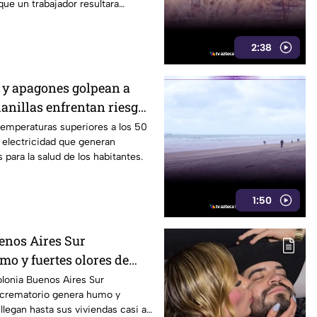
que un trabajador resultara
2:38
 y apagones golpean a
anillas enfrentan riesgos
ectricidad
temperaturas superiores a los 50
 electricidad que generan
 para la salud de los habitantes.
1:50
enos Aires Sur
o y fuertes olores de
e entran a sus casas
olonia Buenos Aires Sur
 crematorio genera humo y
llegan hasta sus viviendas casi a