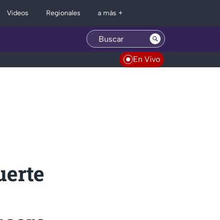
Regionales
Videos
a más +
En Vivo
uerte