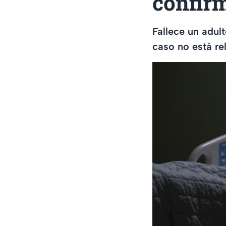
confirm
Fallece un adul
caso no está re