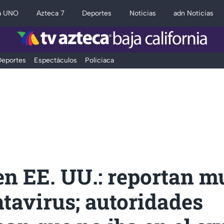
a UNO
Azteca 7
Deportes
Noticias
adn Noticias
eportes
Espectáculos
Policiaca
en EE. UU.: reportan m
tavirus; autoridades