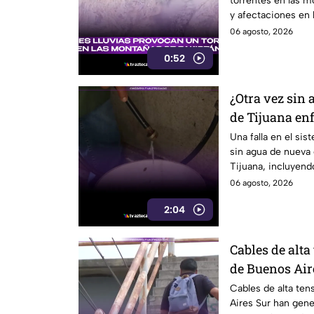
torrentes en las 
y afectaciones en l
06 agosto, 2026
0:52
¿Otra vez sin 
de Tijuana enf
CESPT
Una falla en el si
sin agua de nueva
Tijuana, incluyend
Colorado.
06 agosto, 2026
2:04
Cables de alta
de Buenos Air
riesgo para p
Cables de alta ten
Aires Sur han gen