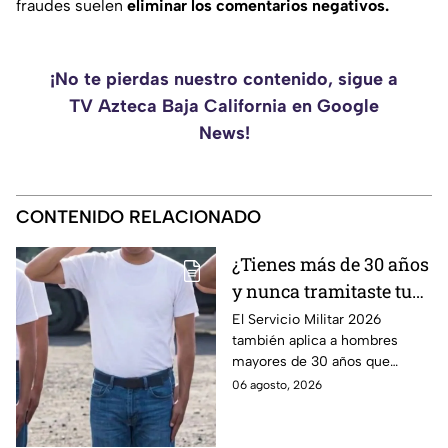
fraudes suelen
eliminar los comentarios negativos.
¡No te pierdas nuestro contenido, sigue a
TV Azteca Baja California en Google
News!
CONTENIDO RELACIONADO
¿Tienes más de 30 años
y nunca tramitaste tu
cartilla militar? Te
El Servicio Militar 2026
también aplica a hombres
pueden llamar para
mayores de 30 años que
hacer servicio en Baja
nunca tramitaron su cartilla. Te
06 agosto, 2026
California
decimos si también en Baja
California.