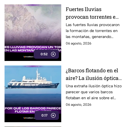
Fuertes lluvias
provocan torrentes e
inundaciones en una
Las fuertes lluvias provocaron
la formación de torrentes en
región montañosa
las montañas, generando
inundaciones y afectaciones
06 agosto, 2026
en la región.
0:52
¿Barcos flotando en el
aire? La ilusión óptica
que sorprendió a
Una extraña ilusión óptica hizo
parecer que varios barcos
usuarios en redes
flotaban en el aire sobre el
sociales
mar, pero el fenómeno fue
06 agosto, 2026
causado por la refracción de la
0:17
luz.