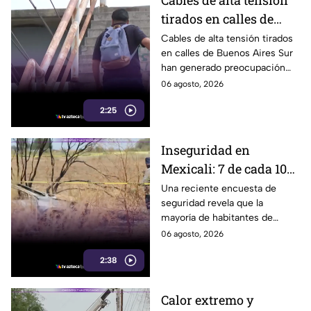
Cables de alta tensión
tirados en calles de
Buenos Aires Sur
Cables de alta tensión tirados
en calles de Buenos Aires Sur
representan un riesgo
han generado preocupación
para peatones en
entre vecinos, luego de que un
06 agosto, 2026
Tijuana
trabajador resultara
2:25
electrocutado.
Inseguridad en
Mexicali: 7 de cada 10
habitantes sienten
Una reciente encuesta de
seguridad revela que la
temor de vivir en la
mayoría de habitantes de
capital cachanilla
Mexicali mantiene una
06 agosto, 2026
percepción de temor ante la
2:38
inseguridad y hechos
delictivos.
Calor extremo y