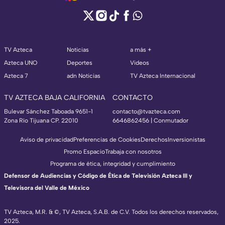
TV Azteca
Noticias
a más +
Azteca UNO
Deportes
Videos
Azteca 7
adn Noticias
TV Azteca Internacional
TV AZTECA BAJA CALIFORNIA
CONTACTO
Bulevar Sánchez Taboada 9651-1
contacto@tvazteca.com
Zona Río Tijuana CP. 22010
6646862456 | Conmutador
Aviso de privacidad
Preferencias de Cookies
Derechos
Inversionistas
Promo Espacio
Trabaja con nosotros
Programa de ética, integridad y cumplimiento
Defensor de Audiencias y Código de Ética de Televisión Azteca III y
Televisora del Valle de México
TV Azteca, M.R. & ©, TV Azteca, S.A.B. de C.V. Todos los derechos reservados,
2025.