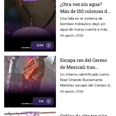
¿Otra vez sin agua?
Más de 150 colonias de
Tijuana enfrentan
Una falla en el sistema de
bombeo hidráulico dejó sin
cortes por falla de
agua de nueva cuenta a más
CESPT
de 150 colonias de Tijuana,
06 agosto, 2026
incluyendo zonas de Otay y
2:04
Cerro Colorado.
Escapa reo del Cereso
de Mexicali tras
audiencia inicial; fue
Un interno identificado como
Noel Orlando Bustamante
localizado horas
Martínez escapó del Cereso de
después
Mexicali tras una audiencia
06 agosto, 2026
inicial; fue localizado la noche
1:13
del miércoles.