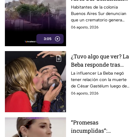
humo y fuertes olores
Habitantes de la colonia
Buenos Aires Sur denuncian
de crematorio que
que un crematorio genera
entran a sus casas
humo y fuertes olores que
06 agosto, 2026
llegan hasta sus viviendas casi
3:05
a diario.
¿Tuvo algo que ver? La
Beba responde tras
señalamientos por la
La influencer La Beba negó
tener relación con la muerte
muerte de César
de César Gastélum luego de
Gastélum
recibir críticas y
06 agosto, 2026
especulaciones en redes
sociales.
“Promesas
incumplidas”: