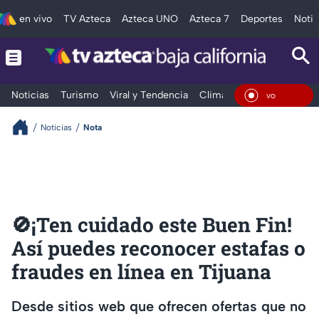
en vivo
TV Azteca
Azteca UNO
Azteca 7
Deportes
Notic
Noticias
Turismo
Viral y Tendencia
Clima
Deportes
Espec
En Viv
Noticias
Nota
🚫¡Ten cuidado este Buen Fin!
Así puedes reconocer estafas o
fraudes en línea en Tijuana
Desde sitios web que ofrecen ofertas que no