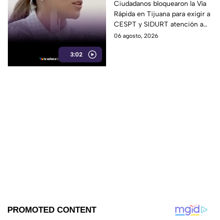
bloquean la Vía Rápida
Ciudadanos bloquearon la Vía
Rápida en Tijuana para exigir a
y reclaman obras
CESPT y SIDURT atención a
pendientes durante
obras de agua y pavimentación
06 agosto, 2026
gobierno de Marina del
que aseguran siguen
Pilar
3:02
pendientes desde 2021.