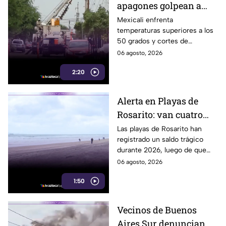
apagones golpean a
Mexicali; cachanillas
Mexicali enfrenta
temperaturas superiores a los
enfrentan riesgos por
50 grados y cortes de
falta de electricidad
electricidad que generan
06 agosto, 2026
molestias y riesgos para la
2:20
salud de los habitantes.
Alerta en Playas de
Rosarito: van cuatro
ahogados en playas en
Las playas de Rosarito han
registrado un saldo trágico
lo que va del año
durante 2026, luego de que
cuatro personas perdieran la
06 agosto, 2026
vida por ahogamiento en lo
1:50
que va del año.
Vecinos de Buenos
Aires Sur denuncian