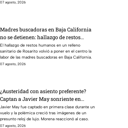
07 agosto, 2026
Madres buscadoras en Baja California
no se detienen: hallazgo de restos
humanos reaviva la preocupación
El hallazgo de restos humanos en un relleno
sanitario de Rosarito volvió a poner en el centro la
labor de las madres buscadoras en Baja California.
07 agosto, 2026
¿Austeridad con asiento preferente?
Captan a Javier May sonriente en
primera clase y Morena le “jala las
Javier May fue captado en primera clase durante un
vuelo y la polémica creció tras imágenes de un
orejas”
presunto reloj de lujo. Morena reaccionó al caso.
07 agosto, 2026