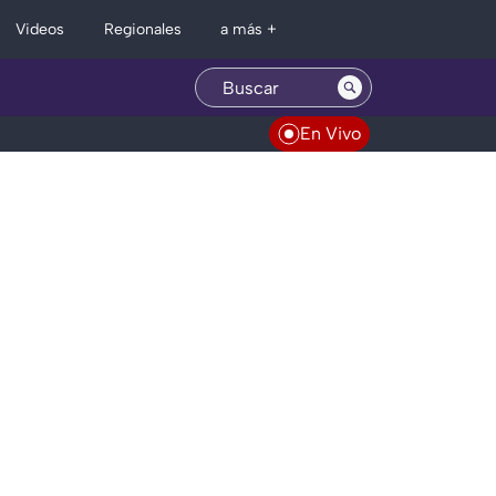
Regionales
Videos
a más +
En Vivo