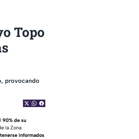
oyo Topo
as
co, provocando
el
90% de su
de la Zona
ntenerse informados