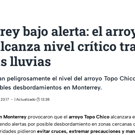
ey bajo alerta: el arr
lcanza nivel crítico tr
s lluvias
van peligrosamente el nivel del arroyo Topo Chi
ibles desbordamientos en Monterrey.
 23:17
| Actualizado 🕑 13:38
en Monterrey
provocaron que el
arroyo Topo Chico
alcanzara 
endo alertas por posible desbordamiento en zonas cercanas 
oridades pidieron
evitar cruces, extremar precauciones y ma