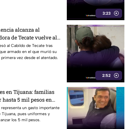
3:23
lencia alcanza al
dora de Tecate vuelve al
obrevivir a un ataque
esó al Cabildo de Tecate tras
aque armado en el que murió su
 primera vez desde el atentado.
2:52
es en Tijuana: familias
 hasta 5 mil pesos en
alzado
s representa un gasto importante
de Tijuana, pues uniformes y
anzar los 5 mil pesos.