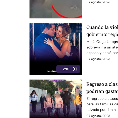
07 agosto, 2026
Cuando la vio
gobierno: regi
Cabildo tras s
María Quijada regr
sobrevivir a un at
armado
esposo y habló por
07 agosto, 2026
2:01
Regreso a clas
podrían gastar
uniformes y c
El regreso a clase
para las familias 
calzado pueden alc
07 agosto, 2026