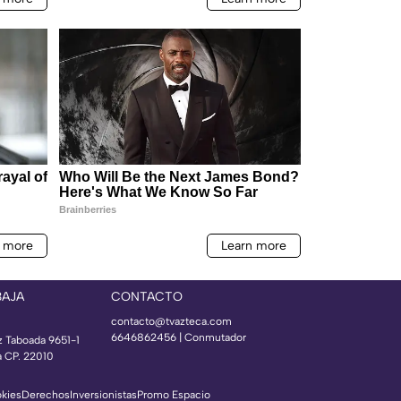
BAJA
CONTACTO
contacto@tvazteca.com
6646862456 | Conmutador
z Taboada 9651-1
a CP. 22010
okies
Derechos
Inversionistas
Promo Espacio