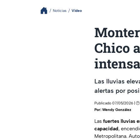
Noticias
Video
Monterr
Chico a
intensa
Las lluvias ele
alertas por pos
Publicado 07/05/2026 | 🕑
Por:
Wendy González
Las
fuertes lluvias 
capacidad
, encendi
Metropolitana. Aut