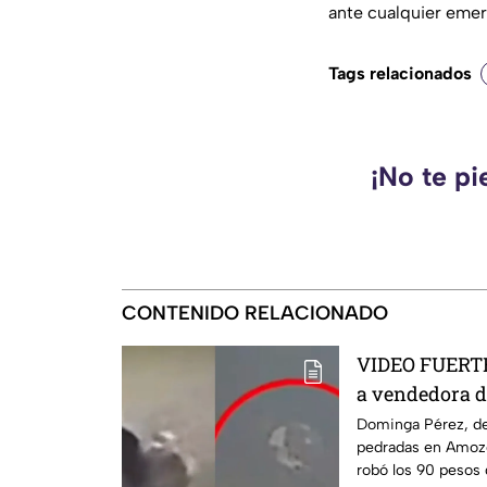
ante cualquier emer
Tags relacionados
¡No te pi
CONTENIDO RELACIONADO
VIDEO FUERTE:
a vendedora d
mientras iba a
Dominga Pérez, de
pedradas en Amozo
robó los 90 pesos