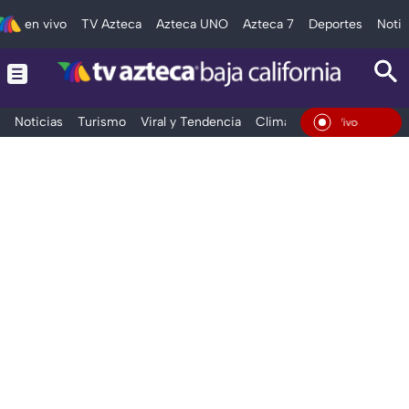
en vivo
TV Azteca
Azteca UNO
Azteca 7
Deportes
Notic
Noticias
Turismo
Viral y Tendencia
Clima
Deportes
Espec
En Vivo