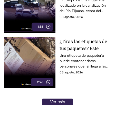
El cuerpo de una mujer fue
localizado en la canalización
Tijuana; presentaba
del Río Tijuana, cerca del
quemaduras
cruce fronterizo, durante la
08 agosto, 2026
mañana del viernes 7 de
1:38
agosto.
¿Tiras las etiquetas de
tus paquetes? Este
pequeño descuido
Una etiqueta de paquetería
puede contener datos
podría ponerte en
personales que, si llega a las
riesgo en Tijuana
manos equivocadas, podrían
08 agosto, 2026
utilizarse para cometer fraude,
2:26
extorsión o robo de identidad.
Ver más