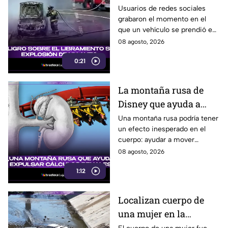
ocasiona fuerte tráfico
Usuarios de redes sociales
grabaron el momento en el
en Tijuana este sábado;
que un vehículo se prendió en
cerca de 5 y 10
llamas sobre el Libramiento, lo
08 agosto, 2026
que ocasionó tráfico pesado
0:21
en esa parte de Tijuana.
La montaña rusa de
Disney que ayuda a
expulsar cálculos
Una montaña rusa podría tener
un efecto inesperado en el
renales, según estudio
cuerpo: ayudar a mover
pequeños cálculos renales
08 agosto, 2026
1:12
Localizan cuerpo de
una mujer en la
canalización del Río