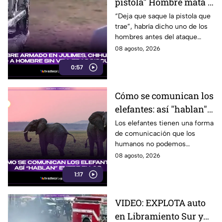
pistola" Hombre mata a
padre y hiere a su hijo
“Deja que saque la pistola que
trae”, habría dicho uno de los
por supuestamente
hombres antes del ataque
invador un camino
armado en Julimes, Chihuahua
08 agosto, 2026
que mató a Armando Ordóñez.
0:57
Cómo se comunican los
elefantes: así "hablan"
entre ellos
Los elefantes tienen una forma
de comunicación que los
humanos no podemos
escuchar, ellos “hablan” de una
08 agosto, 2026
forma muy diferente, así que
1:17
te invitamos a ver el video.
VIDEO: EXPLOTA auto
en Libramiento Sur y