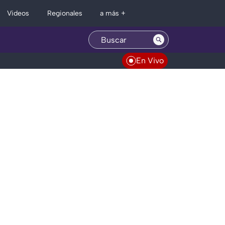
Regionales
Videos
a más +
En Vivo