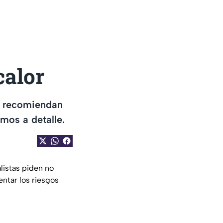
calor
as recomiendan
mos a detalle.
listas piden no
entar los riesgos