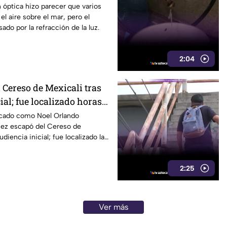
n óptica hizo parecer que varios
el aire sobre el mar, pero el
do por la refracción de la luz.
2:04
 Cereso de Mexicali tras
ial; fue localizado horas
ficado como Noel Orlando
ez escapó del Cereso de
udiencia inicial; fue localizado la
es.
2:25
Ver más