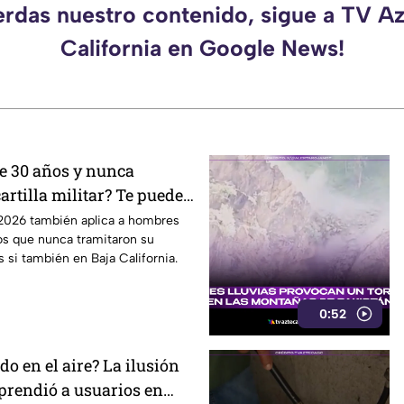
erdas nuestro contenido, sigue a TV A
California en Google News!
e 30 años y nunca
cartilla militar? Te pueden
cer servicio en Baja
r 2026 también aplica a hombres
s que nunca tramitaron su
s si también en Baja California.
0:52
do en el aire? La ilusión
rprendió a usuarios en