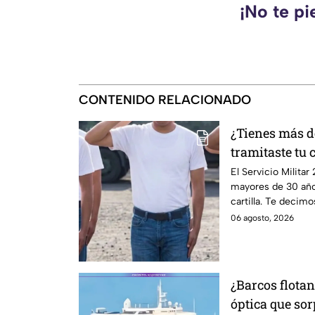
¡No te pi
CONTENIDO RELACIONADO
¿Tienes más d
tramitaste tu 
llamar para ha
El Servicio Milita
mayores de 30 año
California
cartilla. Te decimo
06 agosto, 2026
¿Barcos flotan
óptica que so