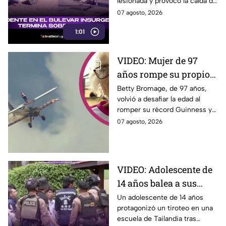
lesionada y provocó la caída de
postes hoy junto al bulevar
07 agosto, 2026
Insurgentes, en Tijuana.
1:01
VIDEO: Mujer de 97
años rompe su propio
Récord Guinness al
Betty Bromage, de 97 años,
volvió a desafiar la edad al
caminar sobre ala de
romper su récord Guinness y
avión en vuelo;
recaudar fondos para un
07 agosto, 2026
acababa de sufrir un
hospital. Aquí los detalles.
derrame cerebral.
VIDEO: Adolescente de
14 años balea a sus
abuelos y luego tirotea
Un adolescente de 14 años
protagonizó un tiroteo en una
su escuela, dejando
escuela de Tailandia tras
siete muertos y 15