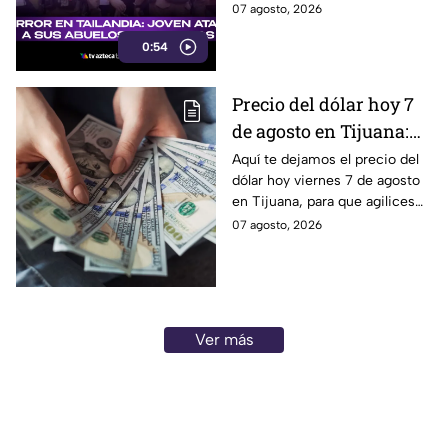
presuntamente atacar primero
07 agosto, 2026
heridos
a sus abuelos.
0:54
Precio del dólar hoy 7
de agosto en Tijuana:
¿sigue perdiendo
Aquí te dejamos el precio del
dólar hoy viernes 7 de agosto
fuerza este viernes?
en Tijuana, para que agilices
tus cambios, compras y
07 agosto, 2026
cruces fronterizos con
información actualizada.
Ver más