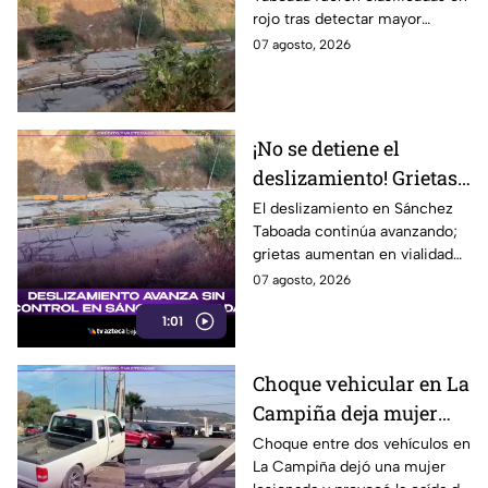
viviendas; familias se
rojo tras detectar mayor
niegan a abandonar
avance de grietas y riesgo por
07 agosto, 2026
sus hogares ⚠️
deslizamiento. Aquí los
detalles.
¡No se detiene el
deslizamiento! Grietas
en Sánchez Taboada
El deslizamiento en Sánchez
Taboada continúa avanzando;
avanzan y aumentan
grietas aumentan en vialidad
riesgo para viviendas
Erídano y elevan riesgo para
07 agosto, 2026
familias.
1:01
Choque vehicular en La
Campiña deja mujer
lesionada y derriba
Choque entre dos vehículos en
La Campiña dejó una mujer
postes hoy 7 de agosto