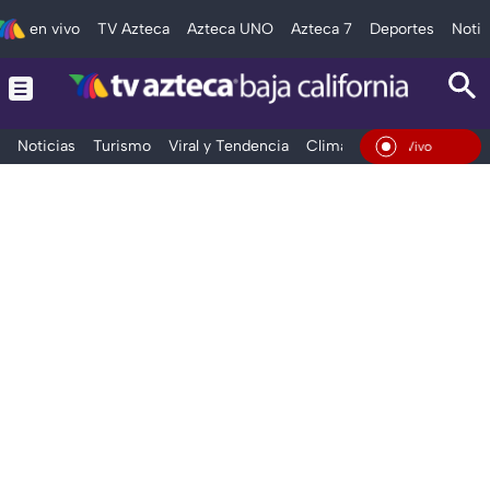
en vivo
TV Azteca
Azteca UNO
Azteca 7
Deportes
Notic
Noticias
Turismo
Viral y Tendencia
Clima
Deportes
Espec
En Vivo