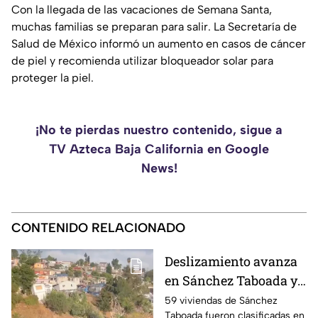
Con la llegada de las vacaciones de Semana Santa,
muchas familias se preparan para salir. La Secretaría de
Salud de México informó un aumento en casos de cáncer
de piel y recomienda utilizar bloqueador solar para
proteger la piel.
¡No te pierdas nuestro contenido, sigue a
TV Azteca Baja California en Google
News!
CONTENIDO RELACIONADO
Deslizamiento avanza
en Sánchez Taboada y
pone en riesgo a 59
59 viviendas de Sánchez
Taboada fueron clasificadas en