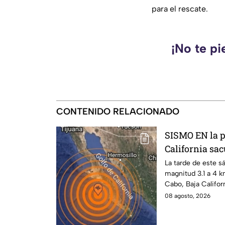
para el rescate.
¡No te pi
CONTENIDO RELACIONADO
SISMO EN la p
California sa
La tarde de este s
magnitud 3.1 a 4 k
Cabo, Baja Califor
08 agosto, 2026