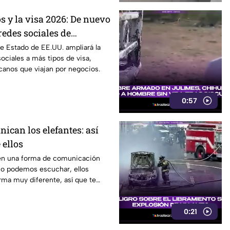
s y la visa 2026: De nuevo
redes sociales de
viaje a este país
e Estado de EE.UU. ampliará la
sociales a más tipos de visa,
canos que viajan por negocios.
0:57
ican los elefantes: así
 ellos
nen una forma de comunicación
o podemos escuchar, ellos
rma muy diferente, así que te
video.
0:21