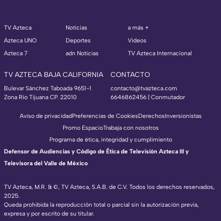
TV Azteca
Noticias
a más +
Azteca UNO
Deportes
Videos
Azteca 7
adn Noticias
TV Azteca Internacional
TV AZTECA BAJA CALIFORNIA
CONTACTO
Bulevar Sánchez Taboada 9651-1
contacto@tvazteca.com
Zona Río Tijuana CP. 22010
6646862456 | Conmutador
Aviso de privacidad
Preferencias de Cookies
Derechos
Inversionistas
Promo Espacio
Trabaja con nosotros
Programa de ética, integridad y cumplimiento
Defensor de Audiencias y Código de Ética de Televisión Azteca III y
Televisora del Valle de México
TV Azteca, M.R. & ©, TV Azteca, S.A.B. de C.V. Todos los derechos reservados,
2025.
Queda prohibida la reproducción total o parcial sin la autorización previa,
expresa y por escrito de su titular.