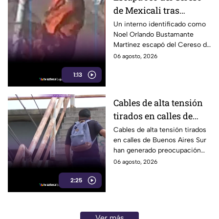
de Mexicali tras
audiencia inicial; fue
Un interno identificado como
Noel Orlando Bustamante
localizado horas
Martínez escapó del Cereso de
después
Mexicali tras una audiencia
06 agosto, 2026
inicial; fue localizado la noche
1:13
del miércoles.
Cables de alta tensión
tirados en calles de
Buenos Aires Sur
Cables de alta tensión tirados
en calles de Buenos Aires Sur
representan un riesgo
han generado preocupación
para peatones en
entre vecinos, luego de que un
06 agosto, 2026
Tijuana
trabajador resultara
2:25
electrocutado.
Ver más