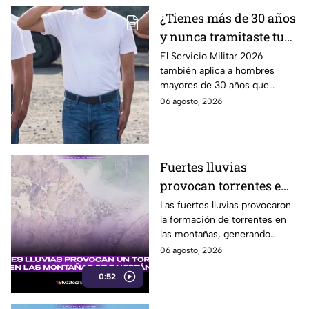
¿Tienes más de 30 años
y nunca tramitaste tu
cartilla militar? Te
El Servicio Militar 2026
también aplica a hombres
pueden llamar para
mayores de 30 años que
hacer servicio en Baja
nunca tramitaron su cartilla. Te
06 agosto, 2026
California
decimos si también en Baja
California.
Fuertes lluvias
provocan torrentes e
inundaciones en una
Las fuertes lluvias provocaron
la formación de torrentes en
región montañosa
las montañas, generando
inundaciones y afectaciones
06 agosto, 2026
en la región.
0:52