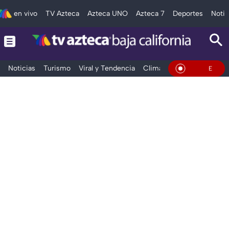
en vivo
TV Azteca
Azteca UNO
Azteca 7
Deportes
Notic
Noticias
Turismo
Viral y Tendencia
Clima
Deportes
Espec
En Vivo