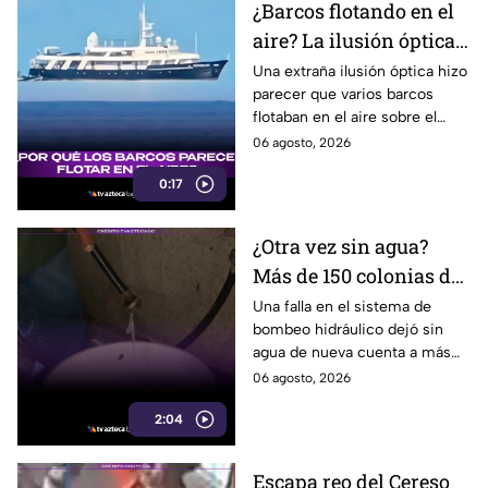
¿Barcos flotando en el
aire? La ilusión óptica
que sorprendió a
Una extraña ilusión óptica hizo
parecer que varios barcos
usuarios en redes
flotaban en el aire sobre el
sociales
mar, pero el fenómeno fue
06 agosto, 2026
causado por la refracción de la
0:17
luz.
¿Otra vez sin agua?
Más de 150 colonias de
Tijuana enfrentan
Una falla en el sistema de
bombeo hidráulico dejó sin
cortes por falla de
agua de nueva cuenta a más
CESPT
de 150 colonias de Tijuana,
06 agosto, 2026
incluyendo zonas de Otay y
2:04
Cerro Colorado.
Escapa reo del Cereso