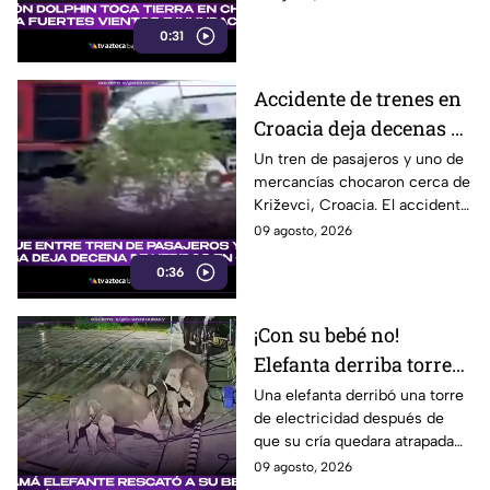
inundaciones y deslaves.
0:31
Accidente de trenes en
Croacia deja decenas de
heridos; seis están
Un tren de pasajeros y uno de
mercancías chocaron cerca de
graves
Križevci, Croacia. El accidente
dejó entre 20 y 25 heridos,
09 agosto, 2026
seis de ellos graves.
0:36
¡Con su bebé no!
Elefanta derriba torre
eléctrica para rescatar
Una elefanta derribó una torre
de electricidad después de
a su cría
que su cría quedara atrapada
entre los cables, en un intento
09 agosto, 2026
por eliminar la amenaza.