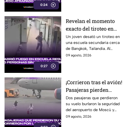
0:24
Revelan el momento
exacto del tiroteo en
secundaria que dejó al
Un joven desató un tiroteo en
una escuela secundaria cerca
menos 8 muertos y 30
de Bangkok, Tailandia. Al
heridos
menos ocho personas
09 agosto, 2026
murieron y otras 30 resultaron
0:27
heridas.
¡Corrieron tras el avión!
Pasajeras pierden
vuelo y entran a la
Dos pasajeras que perdieron
su vuelo burlaron la seguridad
pista para intentar
del aeropuerto de Moscú y
alcanzarlo
corrieron hacia la pista para
09 agosto, 2026
intentar alcanzar el avión.