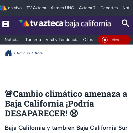
en vivo
TV Azteca
Azteca UNO
Azteca 7
Deportes
Notic
Noticias
Turismo
Viral y Tendencia
Clima
Deportes
Espec
En Vivo
Noticias
Nota
🚨Cambio climático amenaza a
Baja California ¡Podría
DESAPARECER! 😧
Baja California y también Baja California Sur