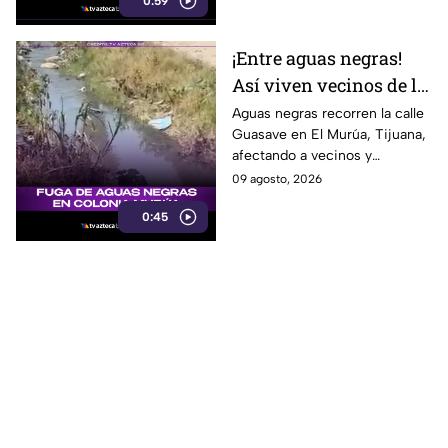
0:59
¡Entre aguas negras!
Así viven vecinos de la
calle Guasave en la
Aguas negras recorren la calle
Guasave en El Murúa, Tijuana,
colonia El Murúa
afectando a vecinos y
comerciantes ambulantes y
09 agosto, 2026
generando un posible foco de
0:45
infección.