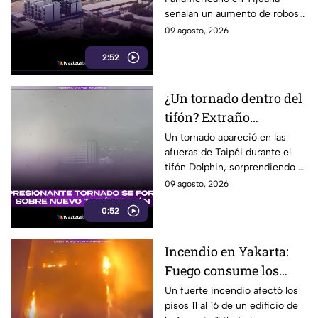
Tijuana viven bajo la
señalan un aumento de robos
inseguridad
durante los últimos tres
09 agosto, 2026
meses, incluidos vehículos y
2:52
cableado eléctrico.
¿Un tornado dentro del
tifón? Extraño
fenómeno sorprende a
Un tornado apareció en las
afueras de Taipéi durante el
meteorólogos en
tifón Dolphin, sorprendiendo a
Taiwán
meteorólogos taiwaneses que
09 agosto, 2026
ya investigan el extraño
0:52
fenómeno.
Incendio en Yakarta:
Fuego consume los
últimos pisos de
Un fuerte incendio afectó los
pisos 11 al 16 de un edificio de
edificio de la Agencia