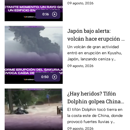
costa este de Estados Unidos,
09 agosto, 2026
dejando un impresionante
0:16
momento captado en video.
Japón bajo alerta:
volcán hace erupción y
lanza ceniza a más de 2
Un volcán de gran actividad
entró en erupción en Kyushu,
mil metros
Japón, lanzando ceniza y
material volcánico a más de 2
09 agosto, 2026
mil metros de altura.
0:50
¿Hay heridos? Tifón
Dolphin golpea China
con fuertes vientos y
El tifón Dolphin tocó tierra en
la costa este de China, donde
lluvias
provocó fuertes lluvias y
vientos, además de alertas por
09 agosto, 2026