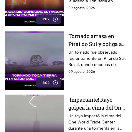
la Agencia Tributaria en
Tributaria
Yakarta, Indonesia, provocando
09 agosto, 2026
una enorme columna de humo.
1:02
Tornado arrasa en
Piraí do Sul y obliga a
familias a abandonar
Un tornado fue observado
recientemente en Piraí do Sul,
sus hogares
Brasil, donde decenas de
viviendas resultaron afectadas
09 agosto, 2026
y varias familias tuvieron que
1:02
buscar refugio.
¡Impactante! Rayo
golpea la cima del One
World Trade Center en
Un rayo impactó la cima del
One World Trade Center
Nueva York
durante una tormenta en la