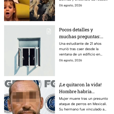
prepara estreno de ‘La
antes del estreno de su
06 agosto, 2026
dolce vita’
esperada colaboración
musical.
Pocos detalles y
muchas preguntas:
estudiante pierde la
Una estudiante de 21 años
murió tras caer desde la
vida tras caer desde la
ventana de un edificio en
ventana abierta de un
Seattle. Autoridades
06 agosto, 2026
edificio
determinaron que el
fallecimiento sigue bajo
investigación.
¡Le quitaron la vida!
Hombre habría
ordenado ataque de
Mujer muere tras un presunto
ataque de perros en Mexicali.
perros contra su
Su hermano fue vinculado a
hermana en Mexicali