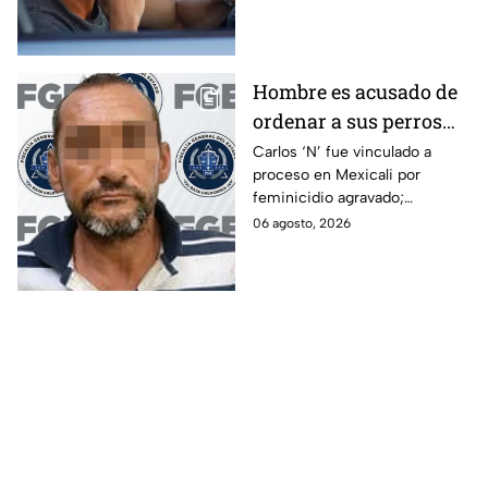
de lujo
en Italia.
Hombre es acusado de
ordenar a sus perros
atacar a su hermana
Carlos ‘N’ fue vinculado a
proceso en Mexicali por
con discapacidad
feminicidio agravado;
auditiva en Mexicali; lo
autoridades señalan un
06 agosto, 2026
procesan por
presunto ataque contra su
feminicidio
hermana.