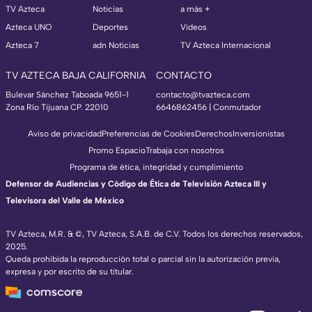
TV Azteca
Noticias
a más +
Azteca UNO
Deportes
Videos
Azteca 7
adn Noticias
TV Azteca Internacional
TV AZTECA BAJA CALIFORNIA
CONTACTO
Bulevar Sánchez Taboada 9651-1
contacto@tvazteca.com
Zona Río Tijuana CP. 22010
6646862456 | Conmutador
Aviso de privacidad
Preferencias de Cookies
Derechos
Inversionistas
Promo Espacio
Trabaja con nosotros
Programa de ética, integridad y cumplimiento
Defensor de Audiencias y Código de Ética de Televisión Azteca III y
Televisora del Valle de México
TV Azteca, M.R. & ©, TV Azteca, S.A.B. de C.V. Todos los derechos reservados,
2025.
Queda prohibida la reproducción total o parcial sin la autorización previa,
expresa y por escrito de su titular.