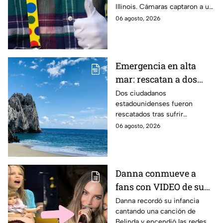
Illinois. Cámaras captaron a un
supuesto sospechoso con
06 agosto, 2026
disfraz de payaso. Aquí te
infomamos.
Emergencia en alta
mar: rescatan a dos
turistas tras sufrir
Dos ciudadanos
estadounidenses fueron
problemas de salud en
rescatados tras sufrir
aguas de Los Cabos
emergencias médicas a bordo
06 agosto, 2026
de embarcaciones frente a
Punta Ballena y Palmilla, en Los
Cabos.
Danna conmueve a
fans con VIDEO de su
infancia cantando una
Danna recordó su infancia
cantando una canción de
canción de Belinda;
Belinda y encendió las redes