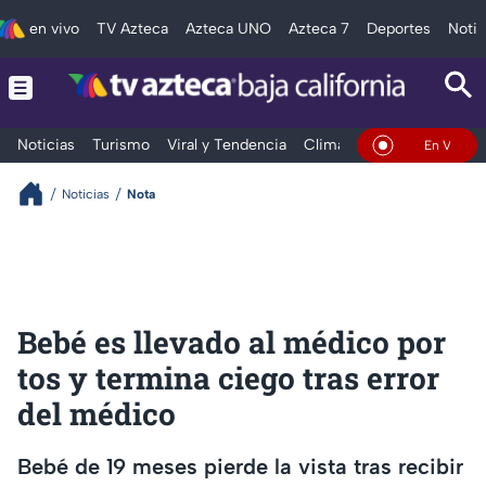
en vivo
TV Azteca
Azteca UNO
Azteca 7
Deportes
Notic
Noticias
Turismo
Viral y Tendencia
Clima
Deportes
Espec
En Vivo
Noticias
Nota
Bebé es llevado al médico por
tos y termina ciego tras error
del médico
Bebé de 19 meses pierde la vista tras recibir