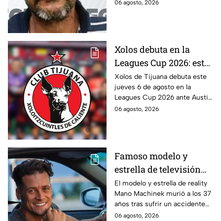
proceso por feminicidio
06 agosto, 2026
agravado, informó la Fiscalía.
Te informamos.
Xolos debuta en la
Leagues Cup 2026: este
es el horario del
Xolos de Tijuana debuta este
jueves 6 de agosto en la
partido ante Austin FC
Leagues Cup 2026 ante Austin
FC. Conoce a qué hora se
06 agosto, 2026
juega el partido en Baja
California.
Famoso modelo y
estrella de televisión
muere tras estrellarse
El modelo y estrella de reality
Mano Machinek murió a los 37
mientras grababa un
años tras sufrir un accidente
comercial con un auto
mientras grababa un comercial
06 agosto, 2026