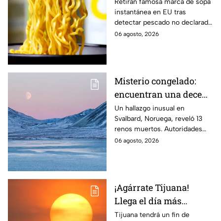
instantánea por riesgo
Retiran famosa marca de sopa
instantánea en EU tras
de reacciones mortales
detectar pescado no declarado
en la etiqueta, lo que podría
06 agosto, 2026
causar reacciones graves. Te
informamos.
Misterio congelado:
encuentran una decena
de renos muertos en
Un hallazgo inusual en
Svalbard, Noruega, reveló 13
una zona del Ártico
renos muertos. Autoridades
investigan las causas y piden
06 agosto, 2026
reportar nuevos cadáveres.
¡Agárrate Tijuana!
Llega el día más
caluroso del fin de
Tijuana tendrá un fin de