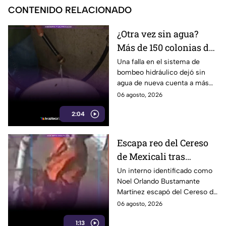
CONTENIDO RELACIONADO
¿Otra vez sin agua?
Más de 150 colonias de
Tijuana enfrentan
Una falla en el sistema de
bombeo hidráulico dejó sin
cortes por falla de
agua de nueva cuenta a más
CESPT
de 150 colonias de Tijuana,
06 agosto, 2026
incluyendo zonas de Otay y
2:04
Cerro Colorado.
Escapa reo del Cereso
de Mexicali tras
audiencia inicial; fue
Un interno identificado como
Noel Orlando Bustamante
localizado horas
Martínez escapó del Cereso de
después
Mexicali tras una audiencia
06 agosto, 2026
inicial; fue localizado la noche
1:13
del miércoles.