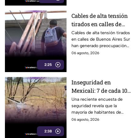
Cables de alta tensión
tirados en calles de
Buenos Aires Sur
Cables de alta tensión tirados
en calles de Buenos Aires Sur
representan un riesgo
han generado preocupación
para peatones en
entre vecinos, luego de que un
06 agosto, 2026
Tijuana
trabajador resultara
2:25
electrocutado.
Inseguridad en
Mexicali: 7 de cada 10
habitantes sienten
Una reciente encuesta de
seguridad revela que la
temor de vivir en la
mayoría de habitantes de
capital cachanilla
Mexicali mantiene una
06 agosto, 2026
percepción de temor ante la
2:38
inseguridad y hechos