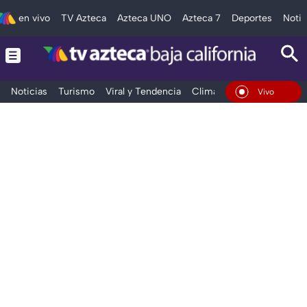
en vivo
TV Azteca
Azteca UNO
Azteca 7
Deportes
Notic
Noticias
Turismo
Viral y Tendencia
Clima
Deportes
Espec
En Vivo