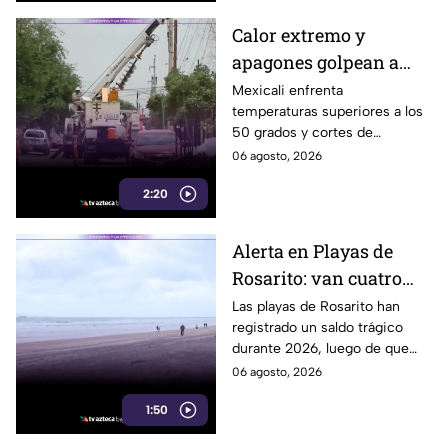
delictivos.
Calor extremo y
apagones golpean a
Mexicali; cachanillas
Mexicali enfrenta
temperaturas superiores a los
enfrentan riesgos por
50 grados y cortes de
falta de electricidad
electricidad que generan
06 agosto, 2026
molestias y riesgos para la
2:20
salud de los habitantes.
Alerta en Playas de
Rosarito: van cuatro
ahogados en playas en
Las playas de Rosarito han
registrado un saldo trágico
lo que va del año
durante 2026, luego de que
cuatro personas perdieran la
06 agosto, 2026
vida por ahogamiento en lo
1:50
que va del año.