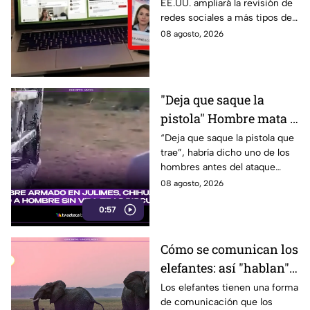
EE.UU. ampliará la revisión de
sociales de mexicanos
redes sociales a más tipos de
que viaje a este país
visa, incluyendo a mexicanos
08 agosto, 2026
que viajan por negocios.
"Deja que saque la
pistola" Hombre mata a
padre y hiere a su hijo
“Deja que saque la pistola que
trae”, habría dicho uno de los
por supuestamente
hombres antes del ataque
invadir un camino
armado en Julimes, Chihuahua
08 agosto, 2026
que mató a Armando Ordóñez.
0:57
Cómo se comunican los
elefantes: así "hablan"
entre ellos
Los elefantes tienen una forma
de comunicación que los