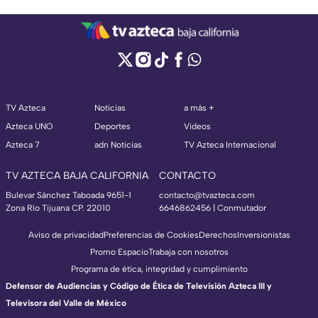
TV Azteca
Noticias
a más +
Azteca UNO
Deportes
Videos
Azteca 7
adn Noticias
TV Azteca Internacional
TV AZTECA BAJA CALIFORNIA
CONTACTO
Bulevar Sánchez Taboada 9651-1
contacto@tvazteca.com
Zona Río Tijuana CP. 22010
6646862456 | Conmutador
Aviso de privacidad
Preferencias de Cookies
Derechos
Inversionistas
Promo Espacio
Trabaja con nosotros
Programa de ética, integridad y cumplimiento
Defensor de Audiencias y Código de Ética de Televisión Azteca III y
Televisora del Valle de México