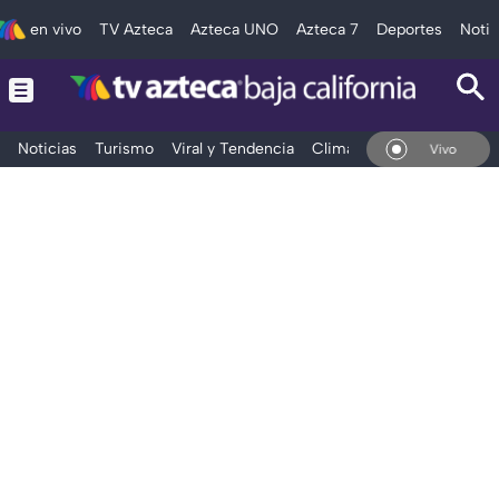
en vivo
TV Azteca
Azteca UNO
Azteca 7
Deportes
Notic
Noticias
Turismo
Viral y Tendencia
Clima
Deportes
Espec
En Vivo