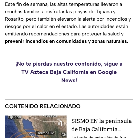
Este fin de semana, las altas temperaturas llevaron a
muchas familias a disfrutar las playas de Tijuana y
Rosarito, pero también elevaron la alerta por incendios y
riesgos por el calor en el estado. Las autoridades están
emitiendo recomendaciones para proteger la salud y
prevenir incendios en comunidades y zonas naturales.
¡No te pierdas nuestro contenido, sigue a
TV Azteca Baja California en Google
News!
CONTENIDO RELACIONADO
SISMO EN la península
de Baja California
sacude San José del
La tarde de este sábado fue