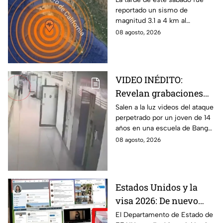
reportado un sismo de
Cabo
magnitud 3.1 a 4 km al
noroeste de San José del
08 agosto, 2026
Cabo, Baja California Sur; no
hay afectaciones.
VIDEO INÉDITO:
Revelan grabaciones
del tiroteo escolar que
Salen a la luz videos del ataque
perpetrado por un joven de 14
dejó múltiples víctimas
años en una escuela de Bang
Kruai, Tailandia. El saldo es de
08 agosto, 2026
múltiples víctimas y heridos.
Estados Unidos y la
visa 2026: De nuevo
revisarán las redes
El Departamento de Estado de