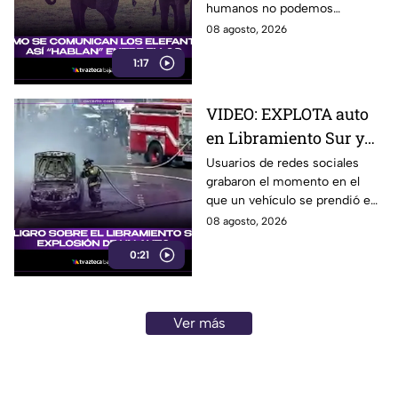
humanos no podemos
escuchar, ellos “hablan” de una
08 agosto, 2026
forma muy diferente, así que
1:17
te invitamos a ver el video.
VIDEO: EXPLOTA auto
en Libramiento Sur y
ocasiona fuerte tráfico
Usuarios de redes sociales
grabaron el momento en el
en Tijuana este sábado;
que un vehículo se prendió en
cerca de 5 y 10
llamas sobre el Libramiento, lo
08 agosto, 2026
que ocasionó tráfico pesado
0:21
en esa parte de Tijuana.
Ver más