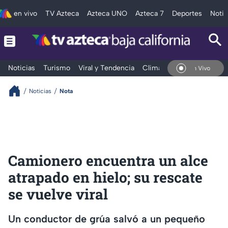
en vivo
TV Azteca
Azteca UNO
Azteca 7
Deportes
Notic
Noticias
Turismo
Viral y Tendencia
Clima
Deportes
Espec
En Vivo
Noticias
Nota
Camionero encuentra un alce
atrapado en hielo; su rescate
se vuelve viral
Un conductor de grúa salvó a un pequeño