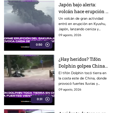
Japón bajo alerta:
volcán hace erupción y
lanza ceniza a más de 2
Un volcán de gran actividad
entró en erupción en Kyushu,
mil metros
Japón, lanzando ceniza y
material volcánico a más de 2
09 agosto, 2026
mil metros de altura.
0:50
¿Hay heridos? Tifón
Dolphin golpea China
con fuertes vientos y
El tifón Dolphin tocó tierra en
la costa este de China, donde
lluvias
provocó fuertes lluvias y
vientos, además de alertas por
09 agosto, 2026
inundaciones y deslaves.
0:31