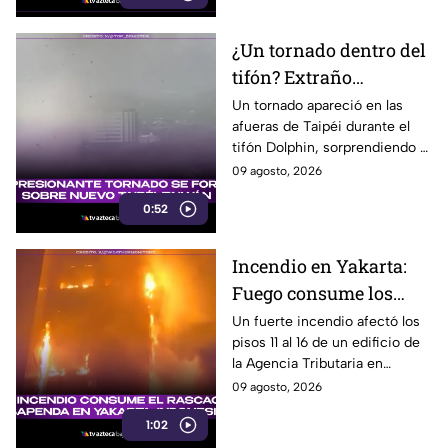
¿Un tornado dentro del
tifón? Extraño
fenómeno sorprende a
Un tornado apareció en las
afueras de Taipéi durante el
meteorólogos en
tifón Dolphin, sorprendiendo a
Taiwán
meteorólogos taiwaneses que
09 agosto, 2026
ya investigan el extraño
0:52
fenómeno.
Incendio en Yakarta:
Fuego consume los
últimos pisos de
Un fuerte incendio afectó los
pisos 11 al 16 de un edificio de
edificio de la Agencia
la Agencia Tributaria en
Tributaria
Yakarta, Indonesia, provocando
09 agosto, 2026
una enorme columna de humo.
1:02