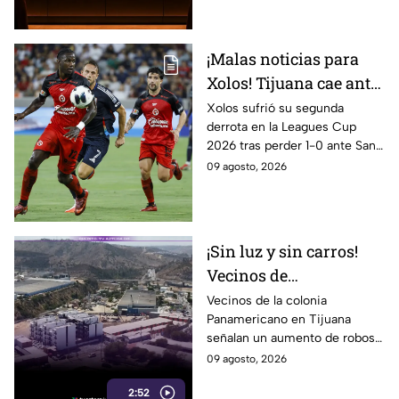
rumbo a la gran final.
¡Malas noticias para
Xolos! Tijuana cae ante
San Diego FC y
Xolos sufrió su segunda
derrota en la Leagues Cup
complica su camino en
2026 tras perder 1-0 ante San
la Leagues Cup 2026
Diego FC. Tijuana todavía tiene
09 agosto, 2026
un partido pendiente ante
Portland Timbers.
¡Sin luz y sin carros!
Vecinos de
Panamericano en
Vecinos de la colonia
Panamericano en Tijuana
Tijuana viven bajo la
señalan un aumento de robos
inseguridad
durante los últimos tres
09 agosto, 2026
meses, incluidos vehículos y
2:52
cableado eléctrico.