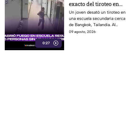
exacto del tiroteo en
secundaria que dejó al
Un joven desató un tiroteo en
una escuela secundaria cerca
menos 8 muertos y 30
de Bangkok, Tailandia. Al
heridos
menos ocho personas
09 agosto, 2026
murieron y otras 30 resultaron
0:27
heridas.