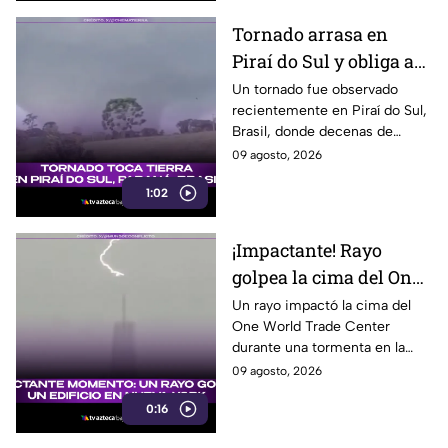
Tornado arrasa en
Piraí do Sul y obliga a
familias a abandonar
Un tornado fue observado
recientemente en Piraí do Sul,
sus hogares
Brasil, donde decenas de
viviendas resultaron afectadas
09 agosto, 2026
y varias familias tuvieron que
1:02
buscar refugio.
¡Impactante! Rayo
golpea la cima del One
World Trade Center en
Un rayo impactó la cima del
One World Trade Center
Nueva York
durante una tormenta en la
costa este de Estados Unidos,
09 agosto, 2026
dejando un impresionante
0:16
momento captado en video.