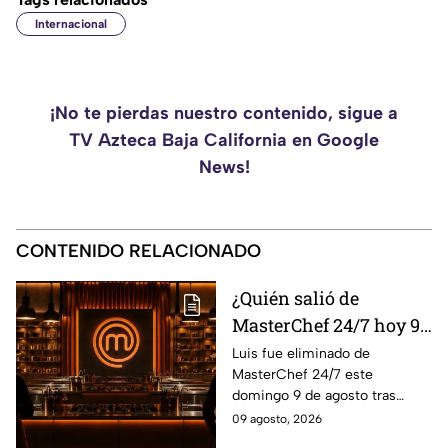
Internacional
¡No te pierdas nuestro contenido, sigue a
TV Azteca Baja California en Google
News!
CONTENIDO RELACIONADO
¿Quién salió de
MasterChef 24/7 hoy 9
de agosto? Este
Luis fue eliminado de
MasterChef 24/7 este
participante quedó
domingo 9 de agosto tras
eliminado
enfrentarse a Ixdit y Michelle
09 agosto, 2026
en el reto de eliminación