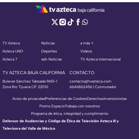
TV Azteca
Noticias
a más +
Azteca UNO
Deportes
Videos
Azteca 7
adn Noticias
TV Azteca Internacional
TV AZTECA BAJA CALIFORNIA
CONTACTO
Bulevar Sánchez Taboada 9651-1
contacto@tvazteca.com
Zona Río Tijuana CP. 22010
6646862456 | Conmutador
Aviso de privacidad
Preferencias de Cookies
Derechos
Inversionistas
Promo Espacio
Trabaja con nosotros
Programa de ética, integridad y cumplimiento
Defensor de Audiencias y Código de Ética de Televisión Azteca III y
Televisora del Valle de México