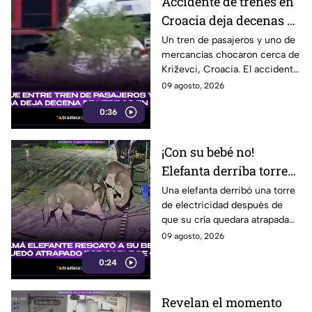
Accidente de trenes en
Croacia deja decenas de
heridos; seis están
Un tren de pasajeros y uno de
mercancías chocaron cerca de
graves
Križevci, Croacia. El accidente
dejó entre 20 y 25 heridos,
09 agosto, 2026
seis de ellos graves.
0:36
¡Con su bebé no!
Elefanta derriba torre
eléctrica para rescatar
Una elefanta derribó una torre
de electricidad después de
a su cría
que su cría quedara atrapada
entre los cables, en un intento
09 agosto, 2026
por eliminar la amenaza.
0:24
Revelan el momento