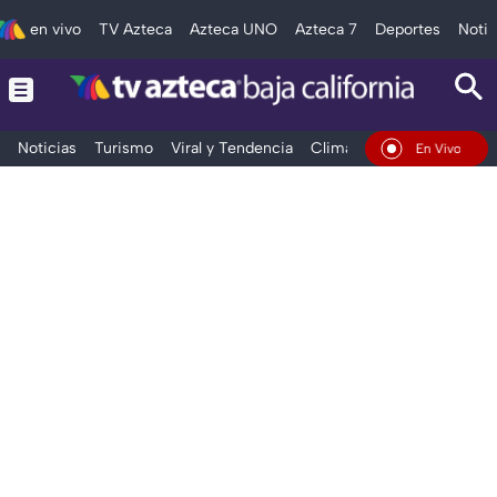
en vivo
TV Azteca
Azteca UNO
Azteca 7
Deportes
Notic
Noticias
Turismo
Viral y Tendencia
Clima
Deportes
Espec
En Vivo