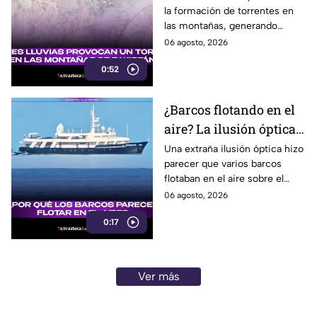
la formación de torrentes en
región montañosa
las montañas, generando
inundaciones y afectaciones
06 agosto, 2026
en la región.
0:52
¿Barcos flotando en el
aire? La ilusión óptica
que sorprendió a
Una extraña ilusión óptica hizo
parecer que varios barcos
usuarios en redes
flotaban en el aire sobre el
sociales
mar, pero el fenómeno fue
06 agosto, 2026
causado por la refracción de la
0:17
luz.
Ver más