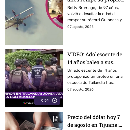
Récord Guinness al
Betty Bromage, de 97 años,
volvió a desafiar la edad al
caminar sobre ala de
romper su récord Guinness y
avión en vuelo;
recaudar fondos para un
07 agosto, 2026
acababa de sufrir un
hospital. Aquí los detalles.
derrame cerebral.
VIDEO: Adolescente de
14 años balea a sus
abuelos y luego tirotea
Un adolescente de 14 años
protagonizó un tiroteo en una
su escuela, dejando
escuela de Tailandia tras
siete muertos y 15
presuntamente atacar primero
07 agosto, 2026
heridos
a sus abuelos.
0:54
Precio del dólar hoy 7
de agosto en Tijuana: