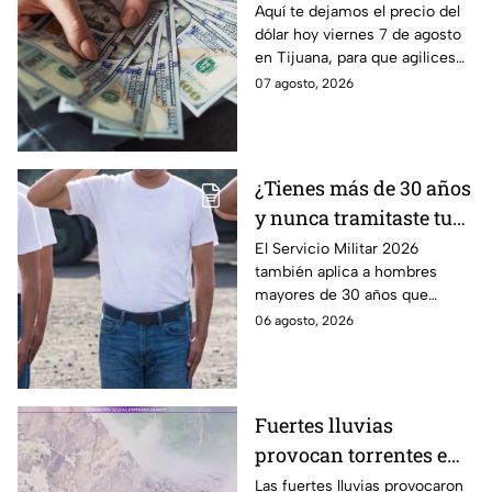
¿sigue perdiendo
Aquí te dejamos el precio del
dólar hoy viernes 7 de agosto
fuerza este viernes?
en Tijuana, para que agilices
tus cambios, compras y
07 agosto, 2026
cruces fronterizos con
información actualizada.
¿Tienes más de 30 años
y nunca tramitaste tu
cartilla militar? Te
El Servicio Militar 2026
también aplica a hombres
pueden llamar para
mayores de 30 años que
hacer servicio en Baja
nunca tramitaron su cartilla. Te
06 agosto, 2026
California
decimos si también en Baja
California.
Fuertes lluvias
provocan torrentes e
inundaciones en una
Las fuertes lluvias provocaron