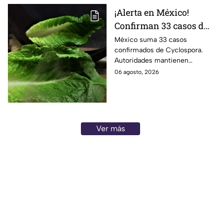
¡Alerta en México!
Confirman 33 casos de
Cyclospora; estos
México suma 33 casos
confirmados de Cyclospora.
estados ya reportan
Autoridades mantienen
contagios
vigilancia e investigan posibles
06 agosto, 2026
contagios en Guanajuato y
Quintana Roo. Te informamos.
Ver más