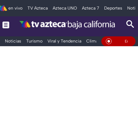
en vivo
TV Azteca
Azteca UNO
Azteca 7
Deportes
Notic
Noticias
Turismo
Viral y Tendencia
Clima
Deportes
Espec
En Vivo