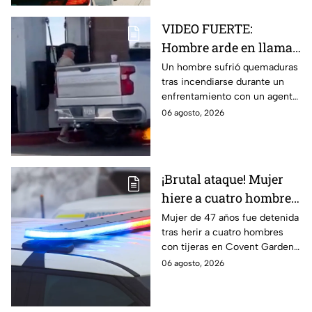
VIDEO FUERTE:
Hombre arde en llamas
tras recibir descarga de
Un hombre sufrió quemaduras
tras incendiarse durante un
taser de un policía en
enfrentamiento con un agente
plena gasolinera
que usó un taser cerca de una
06 agosto, 2026
bomba de gasolina.
¡Brutal ataque! Mujer
hiere a cuatro hombres
con unas tijeras
Mujer de 47 años fue detenida
tras herir a cuatro hombres
con tijeras en Covent Garden,
Londres. Autoridades
06 agosto, 2026
descartan terrorismo. Te
informamos.