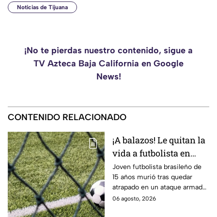
Noticias de Tijuana
¡No te pierdas nuestro contenido, sigue a
TV Azteca Baja California en Google
News!
CONTENIDO RELACIONADO
¡A balazos! Le quitan la
vida a futbolista en
pleno partido
Joven futbolista brasileño de
15 años murió tras quedar
atrapado en un ataque armado
en Maceió. Autoridades
06 agosto, 2026
investigan una disputa ajena al