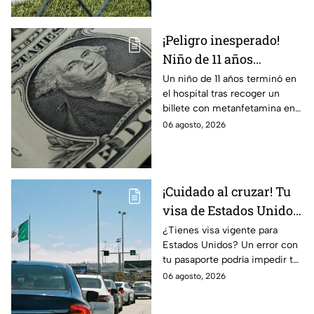
deporte.
¡Peligro inesperado!
Niño de 11 años
termina en el hospital
Un niño de 11 años terminó en
el hospital tras recoger un
tras recoger un billete
billete con metanfetamina en
del suelo
Alabama. Autoridades
06 agosto, 2026
investigan cómo llegó al lugar.
Te informamos.
¡Cuidado al cruzar! Tu
visa de Estados Unidos
podría quedar
¿Tienes visa vigente para
Estados Unidos? Un error con
cancelada por este
tu pasaporte podría impedir tu
error en el pasaporte
entrada, incluso si el
06 agosto, 2026
documento aún no vence.